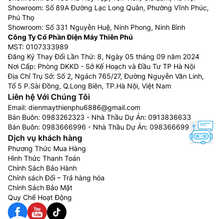
Showroom: Số 89A Đường Lạc Long Quân, Phường Vĩnh Phúc,
Phú Thọ
Showroom: Số 331 Nguyễn Huệ, Ninh Phong, Ninh Bình
Công Ty Cổ Phần Điện Máy Thiên Phú
MST: 0107333989
Đăng Ký Thay Đổi Lần Thứ: 8, Ngày 05 tháng 09 năm 2024
Nơi Cấp: Phòng DKKD - Sở Kế Hoạch và Đầu Tư TP Hà Nội
Địa Chỉ Trụ Sở: Số 2, Ngách 765/27, Đường Nguyễn Văn Linh,
Tổ 5 P.Sài Đồng, Q.Long Biên, TP.Hà Nội, Việt Nam
Liên hệ Với Chúng Tôi
Email:
dienmaythienphu6886@gmail.com
Bán Buôn:
0983262323
- Nhà Thầu Dự Án:
0913836633
Bán Buôn:
0983666996
- Nhà Thầu Dự Án:
0983666996
Dịch vụ khách hàng
Phương Thức Mua Hàng
Hình Thức Thanh Toán
Chính Sách Bảo Hành
Chính sách Đổi – Trả hàng hóa
Chính Sách Bảo Mật
Quy Chế Hoạt Động