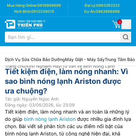
Mua Hàng Online:
0918969699
Đại Lý:
0983262323
Ninh Bình:
0912339019
Dự Án:
0983666996
0
Dịch Vụ Sửa Chữa Bảo Dưỡng
Máy Giặt - Máy Sấy
Trung Tâm Bảo
Trang chủ
/
Kinh Nghiệm Hay
/
Tư vấn về Bình Nóng Lạnh
Tiết kiệm điện, làm nóng nhanh: Vì
sao bình nóng lạnh Ariston được
ưa chuộng?
Tác giả: Nguyễn Ngọc Anh
Đăng ngày: 03/06/2026, lúc 23:09
Tiết kiệm điện, làm nóng nhanh và an toàn là những lý
do giúp
bình nóng lạnh Ariston
được nhiều gia đình lựa
chọn. Bài viết sẽ phân tích các ưu điểm nổi bật của
bình nóng lạnh Ariston, từ công nghệ hiện đại, khả