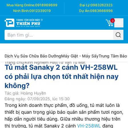
Mua Hàng Online:
0918969699
Đại Lý:
0983262323
Ninh Bình:
0912339019
Dự Án:
0983666996
0
Dịch Vụ Sửa Chữa Bảo Dưỡng
Máy Giặt - Máy Sấy
Trung Tâm Bảo
Trang chủ
/
Kinh Nghiệm Hay
/
Tư Vấn Tủ Mát
Tủ mát Sanaky 2 cánh VH-258WL
có phải lựa chọn tốt nhất hiện nay
không?
Tác giả: Hoàng Huyền
Đăng ngày: 07/09/2025, lúc 15:30
Trong kinh doanh thực phẩm, đồ uống, tủ mát luôn là
thiết bị quan trọng giúp bảo quản sản phẩm tươi ngon,
hấp dẫn người tiêu dùng. Giữa nhiều thương hiệu trên
thị trường, tủ mát Sanaky 2 cánh
VH-258WL
đang