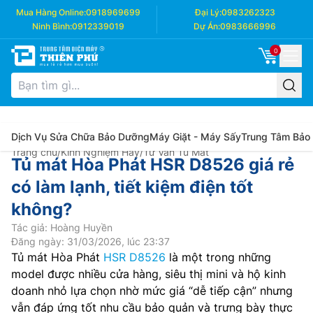
Mua Hàng Online:
0918969699
Đại Lý:
0983262323
Ninh Bình:
0912339019
Dự Án:
0983666996
0
Dịch Vụ Sửa Chữa Bảo Dưỡng
Máy Giặt - Máy Sấy
Trung Tâm Bảo
Trang chủ
/
Kinh Nghiệm Hay
/
Tư Vấn Tủ Mát
Tủ mát Hòa Phát HSR D8526 giá rẻ
có làm lạnh, tiết kiệm điện tốt
không?
Tác giả: Hoàng Huyền
Đăng ngày: 31/03/2026, lúc 23:37
Tủ mát Hòa Phát
HSR D8526
là một trong những
model được nhiều cửa hàng, siêu thị mini và hộ kinh
doanh nhỏ lựa chọn nhờ mức giá “dễ tiếp cận” nhưng
vẫn đáp ứng tốt nhu cầu bảo quản và trưng bày thực