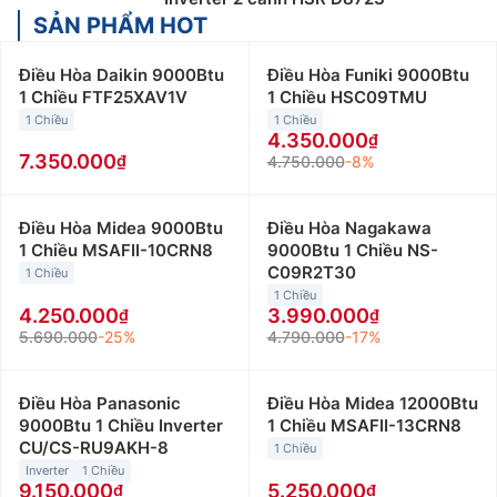
SẢN PHẨM HOT
Điều Hòa Daikin 9000Btu
Điều Hòa Funiki 9000Btu
1 Chiều FTF25XAV1V
1 Chiều HSC09TMU
1 Chiều
1 Chiều
4.350.000
7.350.000
4.750.000
-8%
Điều Hòa Midea 9000Btu
Điều Hòa Nagakawa
1 Chiều MSAFII-10CRN8
9000Btu 1 Chiều NS-
C09R2T30
1 Chiều
1 Chiều
4.250.000
3.990.000
5.690.000
-25%
4.790.000
-17%
Điều Hòa Panasonic
Điều Hòa Midea 12000Btu
9000Btu 1 Chiều Inverter
1 Chiều MSAFII-13CRN8
CU/CS-RU9AKH-8
1 Chiều
Inverter
1 Chiều
9.150.000
5.250.000