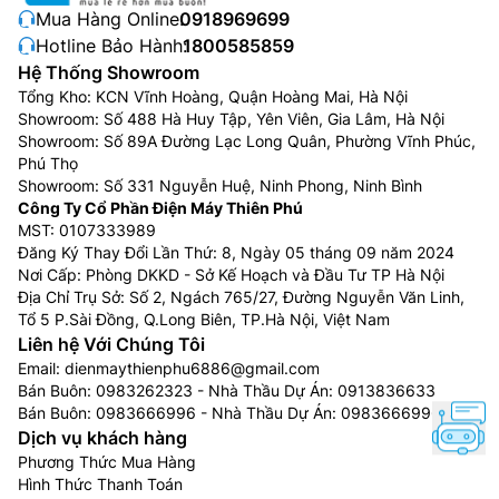
Mua Hàng Online:
0918969699
Hotline Bảo Hành:
1800585859
Hệ Thống Showroom
Tổng Kho: KCN Vĩnh Hoàng, Quận Hoàng Mai, Hà Nội
Showroom: Số 488 Hà Huy Tập, Yên Viên, Gia Lâm, Hà Nội
Showroom: Số 89A Đường Lạc Long Quân, Phường Vĩnh Phúc,
Phú Thọ
Showroom: Số 331 Nguyễn Huệ, Ninh Phong, Ninh Bình
Công Ty Cổ Phần Điện Máy Thiên Phú
MST: 0107333989
Đăng Ký Thay Đổi Lần Thứ: 8, Ngày 05 tháng 09 năm 2024
Nơi Cấp: Phòng DKKD - Sở Kế Hoạch và Đầu Tư TP Hà Nội
Địa Chỉ Trụ Sở: Số 2, Ngách 765/27, Đường Nguyễn Văn Linh,
Tổ 5 P.Sài Đồng, Q.Long Biên, TP.Hà Nội, Việt Nam
Liên hệ Với Chúng Tôi
Email:
dienmaythienphu6886@gmail.com
Bán Buôn:
0983262323
- Nhà Thầu Dự Án:
0913836633
Bán Buôn:
0983666996
- Nhà Thầu Dự Án:
0983666996
Dịch vụ khách hàng
Phương Thức Mua Hàng
Hình Thức Thanh Toán