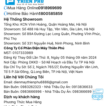
Mua Hàng Online:
0918969699
Hotline Bảo Hành:
1800585859
Hệ Thống Showroom
Tổng Kho: KCN Vĩnh Hoàng, Quận Hoàng Mai, Hà Nội
Showroom: Số 488 Hà Huy Tập, Yên Viên, Gia Lâm, Hà Nội
Showroom: Số 89A Đường Lạc Long Quân, Phường Vĩnh Phúc,
Phú Thọ
Showroom: Số 331 Nguyễn Huệ, Ninh Phong, Ninh Bình
Công Ty Cổ Phần Điện Máy Thiên Phú
MST: 0107333989
Đăng Ký Thay Đổi Lần Thứ: 8, Ngày 05 tháng 09 năm 2024
Nơi Cấp: Phòng DKKD - Sở Kế Hoạch và Đầu Tư TP Hà Nội
Địa Chỉ Trụ Sở: Số 2, Ngách 765/27, Đường Nguyễn Văn Linh,
Tổ 5 P.Sài Đồng, Q.Long Biên, TP.Hà Nội, Việt Nam
Liên hệ Với Chúng Tôi
Email:
dienmaythienphu6886@gmail.com
Bán Buôn:
0983262323
- Nhà Thầu Dự Án:
0913836633
Bán Buôn:
0983666996
- Nhà Thầu Dự Án:
0983666996
Dịch vụ khách hàng
Phương Thức Mua Hàng