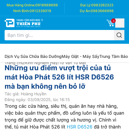
Mua Hàng Online:
0918969699
Đại Lý:
0983262323
Ninh Bình:
0912339019
Dự Án:
0983666996
0
Dịch Vụ Sửa Chữa Bảo Dưỡng
Máy Giặt - Máy Sấy
Trung Tâm Bảo
Trang chủ
/
Kinh Nghiệm Hay
/
Tư Vấn Tủ Mát
Những ưu điểm vượt trội của tủ
mát Hòa Phát 526 lít HSR D6526
mà bạn không nên bỏ lỡ
Tác giả: Hoàng Huyền
Đăng ngày: 03/09/2025, lúc 16:15
Trong các cửa hàng, siêu thị, quán ăn hay nhà hàng,
việc bảo quản thực phẩm, đồ uống luôn là yếu tố quan
trọng để giữ được chất lượng và hương vị. Chính vì
thế, tủ mát Hòa Phát 526 lít
HSR D6526
đã trở thành