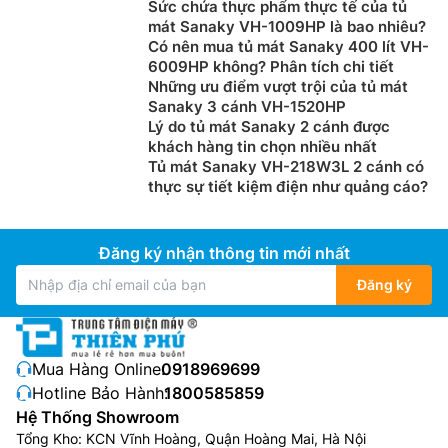
Sức chứa thực phẩm thực tế của tủ
mát Sanaky VH-1009HP là bao nhiêu?
Có nên mua tủ mát Sanaky 400 lít VH-
6009HP không? Phân tích chi tiết
Những ưu điểm vượt trội của tủ mát
Sanaky 3 cánh VH-1520HP
Lý do tủ mát Sanaky 2 cánh được
khách hàng tin chọn nhiều nhất
Tủ mát Sanaky VH-218W3L 2 cánh có
thực sự tiết kiệm điện như quảng cáo?
Đăng ký nhận thông tin mới nhất
Đăng ký
Mua Hàng Online:
0918969699
Hotline Bảo Hành:
1800585859
Hệ Thống Showroom
Tổng Kho: KCN Vĩnh Hoàng, Quận Hoàng Mai, Hà Nội