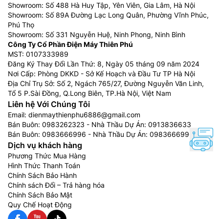
Showroom: Số 488 Hà Huy Tập, Yên Viên, Gia Lâm, Hà Nội
Showroom: Số 89A Đường Lạc Long Quân, Phường Vĩnh Phúc,
Phú Thọ
Showroom: Số 331 Nguyễn Huệ, Ninh Phong, Ninh Bình
Công Ty Cổ Phần Điện Máy Thiên Phú
MST: 0107333989
Đăng Ký Thay Đổi Lần Thứ: 8, Ngày 05 tháng 09 năm 2024
Nơi Cấp: Phòng DKKD - Sở Kế Hoạch và Đầu Tư TP Hà Nội
Địa Chỉ Trụ Sở: Số 2, Ngách 765/27, Đường Nguyễn Văn Linh,
Tổ 5 P.Sài Đồng, Q.Long Biên, TP.Hà Nội, Việt Nam
Liên hệ Với Chúng Tôi
Email:
dienmaythienphu6886@gmail.com
Bán Buôn:
0983262323
- Nhà Thầu Dự Án:
0913836633
Bán Buôn:
0983666996
- Nhà Thầu Dự Án:
0983666996
Dịch vụ khách hàng
Phương Thức Mua Hàng
Hình Thức Thanh Toán
Chính Sách Bảo Hành
Chính sách Đổi – Trả hàng hóa
Chính Sách Bảo Mật
Quy Chế Hoạt Động