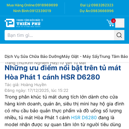
Mua Hàng Online:
0918969699
Đại Lý:
0983262323
Ninh Bình:
0912339019
Dự Án:
0983666996
0
Dịch Vụ Sửa Chữa Bảo Dưỡng
Máy Giặt - Máy Sấy
Trung Tâm Bảo
Trang chủ
/
Kinh Nghiệm Hay
/
Tư Vấn Tủ Mát
Những ưu điểm nổi bật trên tủ mát
Hòa Phát 1 cánh HSR D6280
Tác giả: Hoàng Huyền
Đăng ngày: 17/12/2025, lúc 15:22
Trong phân khúc tủ mát dung tích lớn dành cho cửa
hàng kinh doanh, quán ăn, siêu thị mini hay hộ gia đình
có nhu cầu bảo quản thực phẩm và đồ uống số lượng
nhiều, tủ mát Hòa Phát 1 cánh
HSR D6280
đang là
model nhận được sự quan tâm lớn từ người tiêu dùng