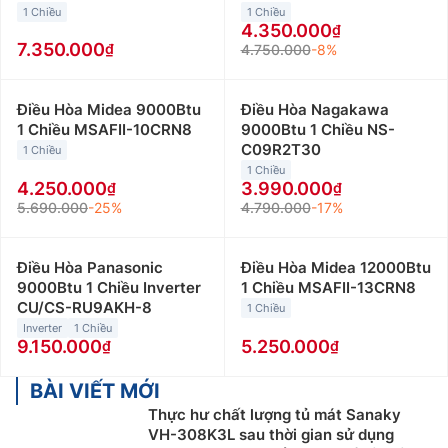
1 Chiều
1 Chiều
4.350.000
7.350.000
4.750.000
-8%
Điều Hòa Midea 9000Btu
Điều Hòa Nagakawa
1 Chiều MSAFII-10CRN8
9000Btu 1 Chiều NS-
C09R2T30
1 Chiều
1 Chiều
4.250.000
3.990.000
5.690.000
-25%
4.790.000
-17%
Điều Hòa Panasonic
Điều Hòa Midea 12000Btu
9000Btu 1 Chiều Inverter
1 Chiều MSAFII-13CRN8
CU/CS-RU9AKH-8
1 Chiều
Inverter
1 Chiều
9.150.000
5.250.000
BÀI VIẾT MỚI
Thực hư chất lượng tủ mát Sanaky
VH-308K3L sau thời gian sử dụng