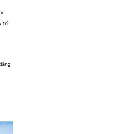
i.
 trí
 đáng