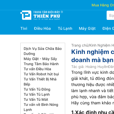
Mua Hàng Onl
Tivi
Điều Hòa
Tủ Lạnh
Máy Giặt
Điện 
Trang chủ
/
Kinh Nghiệm 
Dịch Vụ Sửa Chữa Bảo
Kinh nghiệm c
Dưỡng
doanh mà bạn 
Máy Giặt - Máy Sấy
Trung Tâm Bảo Hành
Tác giả: Hoàng Huyền
Đăn
Tư vấn Điều Hòa
Trong lĩnh vực kinh d
Tư Vấn Robot hút bụi
giải khát, tủ đông đó
Tư Vấn Thiết Bị Nhà
Bếp
thương hiệu được nhiề
Tư Vấn Tủ Đông
làm lạnh nhanh và tiế
Tư Vấn Tủ Lạnh
phù hợp, vừa đảm bảo
Tư Vấn Tủ Mát
Hãy cùng tham khảo n
Tư vấn về Bình Nóng
Lạnh
1.Xác định nhu c