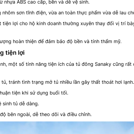
ừ nhựa ABS cao cấp, bền và dễ vệ sinh.
g nhôm sơn tĩnh điện, vừa an toàn thực phẩm vừa dễ lau chù
 tiện lợi cho hộ kinh doanh thường xuyên thay đổi vị trí bày
lượng hoàn thiện để đảm bảo độ bền và tính thẩm mỹ.
g tiện lợi
nh, một số tính năng tiện ích của tủ đông Sanaky cũng rất
tủ, tránh tình trạng mở tủ nhiều lần gây thất thoát hơi lạnh.
uận tiện khi sử dụng buổi tối.
ệ sinh tủ dễ dàng.
 độ bên ngoài, dễ theo dõi và điều chỉnh.