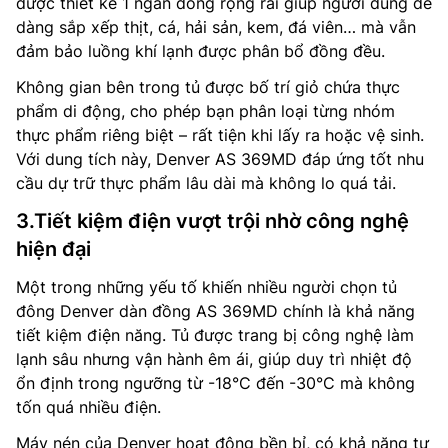
được thiết kế 1 ngăn đông rộng rãi giúp người dùng dễ
dàng sắp xếp thịt, cá, hải sản, kem, đá viên… mà vẫn
đảm bảo luồng khí lạnh được phân bổ đồng đều.
Không gian bên trong tủ được bố trí giỏ chứa thực
phẩm di động, cho phép bạn phân loại từng nhóm
thực phẩm riêng biệt – rất tiện khi lấy ra hoặc vệ sinh.
Với dung tích này, Denver AS 369MD đáp ứng tốt nhu
cầu dự trữ thực phẩm lâu dài mà không lo quá tải.
3.Tiết kiệm điện vượt trội nhờ công nghệ
hiện đại
Một trong những yếu tố khiến nhiều người chọn tủ
đông Denver dàn đồng AS 369MD chính là khả năng
tiết kiệm điện năng. Tủ được trang bị công nghệ làm
lạnh sâu nhưng vận hành êm ái, giúp duy trì nhiệt độ
ổn định trong ngưỡng từ -18°C đến -30°C mà không
tốn quá nhiều điện.
Máy nén của Denver hoạt động bền bỉ, có khả năng tự