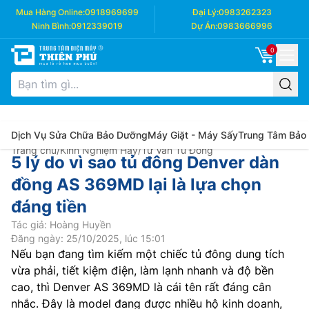
Mua Hàng Online:
0918969699
Đại Lý:
0983262323
Ninh Bình:
0912339019
Dự Án:
0983666996
0
Dịch Vụ Sửa Chữa Bảo Dưỡng
Máy Giặt - Máy Sấy
Trung Tâm Bảo
Trang chủ
/
Kinh Nghiệm Hay
/
Tư Vấn Tủ Đông
5 lý do vì sao tủ đông Denver dàn
đồng AS 369MD lại là lựa chọn
đáng tiền
Tác giả: Hoàng Huyền
Đăng ngày: 25/10/2025, lúc 15:01
Nếu bạn đang tìm kiếm một chiếc tủ đông dung tích
vừa phải, tiết kiệm điện, làm lạnh nhanh và độ bền
cao, thì Denver AS 369MD là cái tên rất đáng cân
nhắc. Đây là model đang được nhiều hộ kinh doanh,