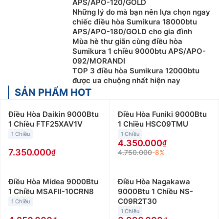
APS/APO-120/GOLD
Những lý do mà bạn nên lựa chọn ngay
chiếc điều hòa Sumikura 18000btu
APS/APO-180/GOLD cho gia đình
Mùa hè thư giãn cùng điều hòa
Sumikura 1 chiều 9000btu APS/APO-
092/MORANDI
TOP 3 điều hòa Sumikura 12000btu
được ưa chuộng nhất hiện nay
SẢN PHẨM HOT
Điều Hòa Daikin 9000Btu
Điều Hòa Funiki 9000Btu
1 Chiều FTF25XAV1V
1 Chiều HSC09TMU
1 Chiều
1 Chiều
4.350.000
7.350.000
4.750.000
-8%
Điều Hòa Midea 9000Btu
Điều Hòa Nagakawa
1 Chiều MSAFII-10CRN8
9000Btu 1 Chiều NS-
C09R2T30
1 Chiều
1 Chiều