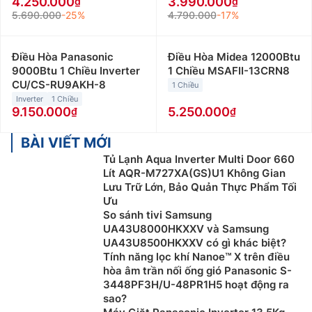
4.250.000
3.990.000
5.690.000
-25%
4.790.000
-17%
Điều Hòa Panasonic
Điều Hòa Midea 12000Btu
9000Btu 1 Chiều Inverter
1 Chiều MSAFII-13CRN8
CU/CS-RU9AKH-8
1 Chiều
Inverter
1 Chiều
9.150.000
5.250.000
BÀI VIẾT MỚI
Tủ Lạnh Aqua Inverter Multi Door 660
Lít AQR-M727XA(GS)U1 Không Gian
Lưu Trữ Lớn, Bảo Quản Thực Phẩm Tối
Ưu
So sánh tivi Samsung
UA43U8000HKXXV và Samsung
UA43U8500HKXXV có gì khác biệt?
Tính năng lọc khí Nanoe™ X trên điều
hòa âm trần nối ống gió Panasonic S-
3448PF3H/U-48PR1H5 hoạt động ra
sao?