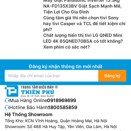
Máy Giặt Panasonic Inverter 13.5Kg
NA-FD135X3BV Giặt Sạch Mạnh Mẽ,
Tiện Lợi Cho Gia Đình
Cùng tầm giá thì nên chọn tivi Sony
hay tivi Casper và TCL để tiết kiệm chi
phí?
Chất lượng hiển thị tivi LG QNED Mini
LED 4K 65QNED70BSA có tốt không?
Xem phim có sắc nét?
Đăng ký nhận thông tin mới nhất
Đăng ký
Mua Hàng Online:
0918969699
Hotline Bảo Hành:
1800585859
Hệ Thống Showroom
Tổng Kho: KCN Vĩnh Hoàng, Quận Hoàng Mai, Hà Nội
Showroom: Số 488 Hà Huy Tập, Yên Viên, Gia Lâm, Hà Nội