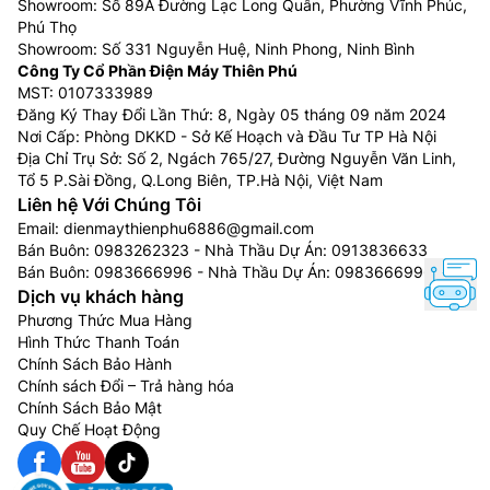
Showroom: Số 89A Đường Lạc Long Quân, Phường Vĩnh Phúc,
Phú Thọ
Showroom: Số 331 Nguyễn Huệ, Ninh Phong, Ninh Bình
Công Ty Cổ Phần Điện Máy Thiên Phú
MST: 0107333989
Đăng Ký Thay Đổi Lần Thứ: 8, Ngày 05 tháng 09 năm 2024
Nơi Cấp: Phòng DKKD - Sở Kế Hoạch và Đầu Tư TP Hà Nội
Địa Chỉ Trụ Sở: Số 2, Ngách 765/27, Đường Nguyễn Văn Linh,
Tổ 5 P.Sài Đồng, Q.Long Biên, TP.Hà Nội, Việt Nam
Liên hệ Với Chúng Tôi
Email:
dienmaythienphu6886@gmail.com
Bán Buôn:
0983262323
- Nhà Thầu Dự Án:
0913836633
Bán Buôn:
0983666996
- Nhà Thầu Dự Án:
0983666996
Dịch vụ khách hàng
Phương Thức Mua Hàng
Hình Thức Thanh Toán
Chính Sách Bảo Hành
Chính sách Đổi – Trả hàng hóa
Chính Sách Bảo Mật
Quy Chế Hoạt Động