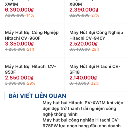
XW1M
X80M
6.390.000
2.390.000
7.390.000
-14%
3.270.000
-27%
Máy Hút Bụi Công Nghiệp
Máy Hút Bụi Công Nghiệp
Hitachi CV-960F
Hitachi CV-940Y
3.350.000
2.520.000
4.250.000
-21%
3.540.000
-29%
Máy Hút Bụi Hitachi CV-
Máy Hút Bụi Hitachi CV-
950F
SF18
2.850.000
2.140.000
3.990.000
-29%
3.140.000
-32%
BÀI VIẾT LIÊN QUAN
Máy hút bụi Hitachi PV-XW1M khi việc
dọn dẹp trở thành trải nghiệm công
nghệ thông minh
Máy hút bụi công nghiệp Hitachi CV-
975PW lựa chọn hàng đầu cho doanh