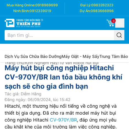
Mua Hàng Online:
0918969699
Đại Lý:
0983262323
Ninh Bình:
0912339019
Dự Án:
0983666996
0
Dịch Vụ Sửa Chữa Bảo Dưỡng
Máy Giặt - Máy Sấy
Trung Tâm Bảo
Trang chủ
/
Kinh Nghiệm Hay
/
Tư Vấn Robot hút bụi
Máy hút bụi công nghiệp Hitachi
CV-970Y/BR lan tỏa bầu không khí
sạch sẽ cho gia đình bạn
Tác giả: Diễm Hằng
Đăng ngày: 06/09/2024, lúc 15:42
Hitachi, một thương hiệu nổi tiếng về công nghệ và
thiết bị gia dụng. Đã cho ra mắt model máy hút bụi
công nghiệp Hitachi
CV-970Y/BR
, đáp ứng mọi yêu
cầu khắt khe của môi trường làm việc công nghiệp.