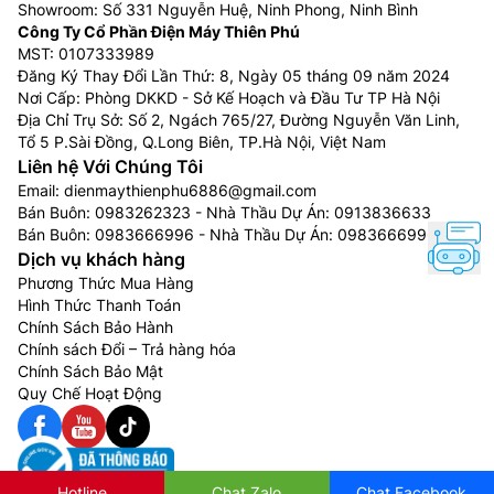
Showroom: Số 331 Nguyễn Huệ, Ninh Phong, Ninh Bình
Công Ty Cổ Phần Điện Máy Thiên Phú
MST: 0107333989
Đăng Ký Thay Đổi Lần Thứ: 8, Ngày 05 tháng 09 năm 2024
Nơi Cấp: Phòng DKKD - Sở Kế Hoạch và Đầu Tư TP Hà Nội
Địa Chỉ Trụ Sở: Số 2, Ngách 765/27, Đường Nguyễn Văn Linh,
Tổ 5 P.Sài Đồng, Q.Long Biên, TP.Hà Nội, Việt Nam
Liên hệ Với Chúng Tôi
Email:
dienmaythienphu6886@gmail.com
Bán Buôn:
0983262323
- Nhà Thầu Dự Án:
0913836633
Bán Buôn:
0983666996
- Nhà Thầu Dự Án:
0983666996
Dịch vụ khách hàng
Phương Thức Mua Hàng
Hình Thức Thanh Toán
Chính Sách Bảo Hành
Chính sách Đổi – Trả hàng hóa
Chính Sách Bảo Mật
Quy Chế Hoạt Động
Hotline
Chat Zalo
Chat Facebook