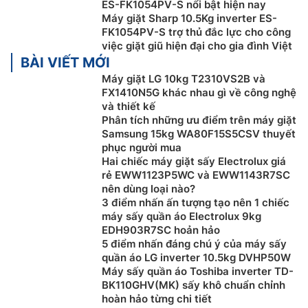
ES-FK1054PV-S nổi bật hiện nay
Máy giặt Sharp 10.5Kg inverter ES-
Máy giặt Sharp
10.5kg ES-FK1054PV-S được trang bị
FK1054PV-S trợ thủ đắc lực cho công
việc giặt giũ hiện đại cho gia đình Việt
công nghệ J-Teach Inverter được lập trình với nhiều
BÀI VIẾT MỚI
tốc độ quay phù hợp theo từng chế độ. Do đó, hiệu
Máy giặt LG 10kg T2310VS2B và
quả giặt tẩy được nâng cao, tiết kiệm điện, nước và
FX1410N5G khác nhau gì về công nghệ
giúp động cơ hoạt động ổn định, bền bỉ hơn.
và thiết kế
Phân tích những ưu điểm trên máy giặt
Tính năng thêm đồ giặt khi máy đang vận
Samsung 15kg WA80F15S5CSV thuyết
hành
phục người mua
Hai chiếc máy giặt sấy Electrolux giá
rẻ EWW1123P5WC và EWW1143R7SC
nên dùng loại nào?
3 điểm nhấn ấn tượng tạo nên 1 chiếc
máy sấy quần áo Electrolux 9kg
EDH903R7SC hoản hảo
5 điểm nhấn đáng chú ý của máy sấy
quần áo LG inverter 10.5kg DVHP50W
Máy sấy quần áo Toshiba inverter TD-
BK110GHV(MK) sấy khô chuẩn chỉnh
hoàn hảo từng chi tiết