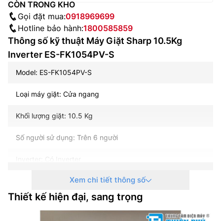
CÒN TRONG KHO
Gọi đặt mua:
0918969699
Hotline bảo hành:
1800585859
Thông số kỹ thuật Máy Giặt Sharp 10.5Kg
Inverter ES-FK1054PV-S
Model: ES-FK1054PV-S
Loại máy giặt: Cửa ngang
Khối lượng giặt: 10.5 Kg
Số người sử dụng: Trên 6 người
Inverter: Có Inverter
Xem chi tiết thông số
Hiệu suất sử dụng điện: 7.76 Wh/kg
Thiết kế hiện đại, sang trọng
Tốc độ quay vắt tối đa: 1400 vòng/phút