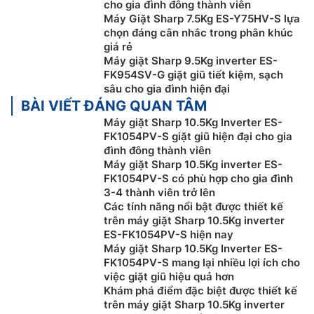
cho gia đình đông thành viên
nước nóng sẽ giúp hòa tan hoàn toàn bột giặt, loại bỏ
Máy Giặt Sharp 7.5Kg ES-Y75HV-S lựa
các vết dầu mỡ, giặt sạch sâu quần áo đồng thời diệt
chọn đáng cân nhắc trong phân khúc
khuẩn và ngừa dị ứng cho người có da nhạy cảm.
giá rẻ
Máy giặt Sharp 9.5Kg inverter ES-
Với mức nhiệt tối đa lên đến 90 độ C,
máy giặt
Sharp
FK954SV-G giặt giũ tiết kiệm, sạch
lông ngang ES-FK1054PV-S này có thể vừa làm sạch
sâu cho gia đình hiện đại
BÀI VIẾT ĐÁNG QUAN TÂM
vừa đảm bảo tuổi thọ bền lâu cho nhiều loại quần áo
với các loại vải khác nhau.
Máy giặt Sharp 10.5Kg Inverter ES-
FK1054PV-S giặt giũ hiện đại cho gia
Công nghệ tiết kiệm điện J-Teach Inverter
đình đông thành viên
Máy giặt Sharp 10.5Kg inverter ES-
FK1054PV-S có phù hợp cho gia đình
3-4 thành viên trở lên
Các tính năng nổi bật được thiết kế
trên máy giặt Sharp 10.5Kg inverter
ES-FK1054PV-S hiện nay
Máy giặt Sharp 10.5Kg Inverter ES-
FK1054PV-S mang lại nhiều lợi ích cho
việc giặt giũ hiệu quả hơn
Khám phá điểm đặc biệt được thiết kế
trên máy giặt Sharp 10.5Kg inverter