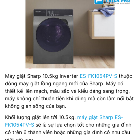
Chất liệu lồng giặt: Thép không gỉ
Chất liệu vỏ máy: Kim loại sơn tĩnh điện
Chất liệu nắp máy: Nhựa tráng gương
Bảng điều khiển: Song ngữ Anh – Việt nút nhấn có màn
hình hiển thị
Kích thước: 840x598x670 mm
Máy giặt Sharp 10.5kg inverter
ES-FK1054PV-S
thuộc
Trọng lượng: 80 kg
dòng máy giặt lồng ngang mới của Sharp. Máy có
thiết kế liền mạch, màu sắc và kiểu dáng sang trọng,
Hãng sản xuất: Sharp
máy không chỉ thuận tiện khi dùng mà còn làm nổi bật
Nơi sản xuất: Trung Quốc
không gian sống của bạn.
Khối lượng giặt lên tới 10.5kg,
máy giặt Sharp ES-
FK1054PV-S
sẽ là sự lựa chọn tốt cho những gia đình
có trên 6 thành viên hoặc những gia đình có nhu cầu
giặt giũ cao.