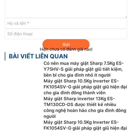
Với chế độ này,
máy giặt Sharp Inverter
10.5 Kg ES-
FK1054PV-S còn có thể giảm vết nhăn quần áo trong
quá trình giặt, hạn chế hư hỏng đồ và giúp tiết kiệm
thời gian ủi.
Chế độ giặt nước nóng
Gửi
Hiện chưa có đánh giá nào!
BÀI VIẾT LIÊN QUAN
Có nên mua máy giặt Sharp 7.5Kg ES-
Y75HV-S giải pháp giặt giũ tiết kiệm,
bền bỉ cho gia đình nhỏ ít người
Máy giặt Sharp 10.5Kg inverter ES-
FK1054SV-G giải pháp giặt giũ hiện đại
cho gia đình đông thành viên
Máy giặt Sharp inverter 13Kg ES-
TM130CD-DS được thiết kế nhiều
công nghệ hoàn hảo cho gia đình đông
người
Máy giặt Sharp 10.5Kg Inverter ES-
Giặt nước nóng là chế độ mà nước sẽ được đun sôi
FK1054SV-G giải pháp giặt giũ hiện đại
trước khi bắt đầu chương trình giặt. Có thể thấy, giặt