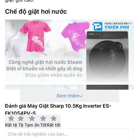
Chế độ giặt hơi nước
Xem thêm
Chế độ
giặt hơi nước
giúp đưa hơi nóng len lỏi vào
Đánh giá Máy Giặt Sharp 10.5Kg Inverter ES-
từng sợi vải, loại bỏ tác nhân gây hại như bụi siêu nhỏ
FK1054PV-S
và vi khuẩn. Chế độ này phù hợp cho gia đình có trẻ
nhỏ và người có làn da nhạy cảm, bảo vệ sức khỏe gia
Rất tệ
Tệ
Tạm ổn
Tốt
Rất tốt
đình.