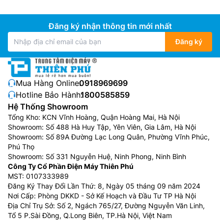
Với tính năng thêm đồ giặt, bạn có thể thêm quần áo
Đăng ký nhận thông tin mới nhất
vào máy Sharp giá rẻ ES-FK1054PV-S trong khi máy
Đăng ký
đang vận hành vô cùng tiện lợi. Từ đó, hạn chế việc
giặt sót đồ và không tốn thời gian, công sức để giặt
thêm một lần nữa.
Mua Hàng Online:
0918969699
Lồng giặt được chiếu sáng
Hotline Bảo Hành:
1800585859
Hệ Thống Showroom
Tổng Kho: KCN Vĩnh Hoàng, Quận Hoàng Mai, Hà Nội
Showroom: Số 488 Hà Huy Tập, Yên Viên, Gia Lâm, Hà Nội
Showroom: Số 89A Đường Lạc Long Quân, Phường Vĩnh Phúc,
Phú Thọ
Showroom: Số 331 Nguyễn Huệ, Ninh Phong, Ninh Bình
Công Ty Cổ Phần Điện Máy Thiên Phú
MST: 0107333989
Đăng Ký Thay Đổi Lần Thứ: 8, Ngày 05 tháng 09 năm 2024
Nơi Cấp: Phòng DKKD - Sở Kế Hoạch và Đầu Tư TP Hà Nội
Địa Chỉ Trụ Sở: Số 2, Ngách 765/27, Đường Nguyễn Văn Linh,
Tổ 5 P.Sài Đồng, Q.Long Biên, TP.Hà Nội, Việt Nam