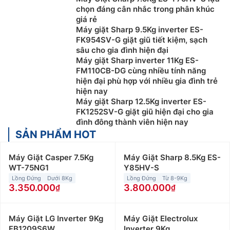
chọn đáng cân nhắc trong phân khúc
Tuy nhiên, do đặc trưng trong thiết kế nên máy giặt
giá rẻ
cửa trên thường tiêu tốn nhiều nước hơn so với các
Máy giặt Sharp 9.5Kg inverter ES-
loại máy khác. Bên cạnh đó, máy cũng thường bị rung
FK954SV-G giặt giũ tiết kiệm, sạch
sâu cho gia đình hiện đại
lắc khi vắt quần áo, hiệu quả giặt sạch chưa cao và
Máy giặt Sharp inverter 11Kg ES-
các chương trình giặt tích hợp còn hạn chế.
FM110CB-DG cùng nhiều tính năng
hiện đại phù hợp với nhiều gia đình trẻ
hiện nay
Máy giặt Sharp 12.5Kg inverter ES-
FK1252SV-G giặt giũ hiện đại cho gia
đình đông thành viên hiện nay
SẢN PHẨM HOT
Máy Giặt Casper 7.5Kg
Máy Giặt Sharp 8.5Kg ES-
WT-75NG1
Y85HV-S
Lồng Đứng
Dưới 8Kg
Lồng Đứng
Từ 8-9Kg
3.350.000
3.800.000
Máy giặt cửa trước (máy giặt lồng ngang)
Máy giặt cửa trước sử dụng lồng giặt nằm ngang, máy
Máy Giặt LG Inverter 9Kg
Máy Giặt Electrolux
có kiểu dáng sang trọng và hiện đại nên được nhiều
FB1209S6W
Inverter 9Kg