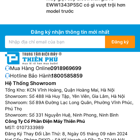
EWW1343P5SC có gì vượt trội hơn
model trước
Đăng ký nhận thông tin mới nhất
Đăng ký
Mua Hàng Online:
0918969699
Máy giặt kết hợp công nghệ sấy
Hotline Bảo Hành:
1800585859
Hệ Thống Showroom
Máy giặt kết hợp công nghệ sấy là thiết bị 2 trong 1,
Tổng Kho: KCN Vĩnh Hoàng, Quận Hoàng Mai, Hà Nội
vừa giặt sạch vừa sấy khô quần áo trong cùng một
Showroom: Số 488 Hà Huy Tập, Yên Viên, Gia Lâm, Hà Nội
lồng giặt, cực kỳ tiện lợi cho gia đình ít người hoặc
Showroom: Số 89A Đường Lạc Long Quân, Phường Vĩnh Phúc,
vào mùa mưa, giúp tiết kiệm không gian và công sức
Phú Thọ
Showroom: Số 331 Nguyễn Huệ, Ninh Phong, Ninh Bình
không phải chuyển đồ. Máy hoạt động bằng cách giặt
Công Ty Cổ Phần Điện Máy Thiên Phú
như máy thường, sau đó dùng công nghệ sấy ngưng tụ
MST: 0107333989
hoặc bơm nhiệt để làm khô bằng hơi nóng, phù hợp
Đăng Ký Thay Đổi Lần Thứ: 8, Ngày 05 tháng 09 năm 2024
với nhiều chất liệu vải và có nhiều chế độ, dù chu trình
Nơi Cấp: Phòng DKKD - Sở Kế Hoạch và Đầu Tư TP Hà Nội