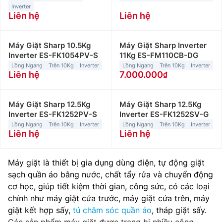
Inverter
Liên hệ
Liên hệ
Máy Giặt Sharp 10.5Kg
Máy Giặt Sharp Inverter
Inverter ES-FK1054PV-S
11Kg ES-FM110CB-DG
Lồng Ngang
Trên 10Kg
Inverter
Lồng Ngang
Trên 10Kg
Inverter
Liên hệ
7.000.000
Máy Giặt Sharp 12.5Kg
Máy Giặt Sharp 12.5Kg
Inverter ES-FK1252PV-S
Inverter ES-FK1252SV-G
Lồng Ngang
Trên 10Kg
Inverter
Lồng Ngang
Trên 10Kg
Inverter
Liên hệ
Liên hệ
Máy giặt là thiết bị gia dụng dùng điện, tự động giặt
sạch quần áo bằng nước, chất tẩy rửa và chuyển động
cơ học, giúp tiết kiệm thời gian, công sức, có các loại
chính như máy giặt cửa trước, máy giặt cửa trên, máy
giặt kết hợp sấy,
tủ chăm sóc quần áo
, tháp giặt sấy.
Các sản phẩm máy giặt được trang bị nhiều công