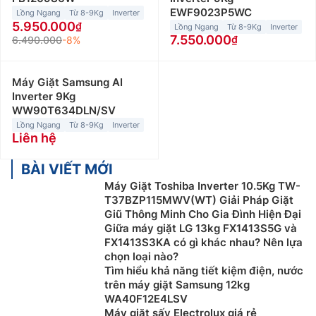
EWF9023P5WC
người dùng ưa chuộng. Bên cạnh đó, dòng máy này
Lồng Ngang
Từ 8-9Kg
Inverter
5.950.000
Lồng Ngang
Từ 8-9Kg
Inverter
thường được tích hợp nhiều công nghệ giặt tiên tiến,
7.550.000
6.490.000
-8%
giúp nâng cao hiệu quả giặt sạch quần áo một cách
tối ưu.
Máy Giặt Samsung AI
Máy giặt lồng ngang có khả năng vận hành êm ái, ít
Inverter 9Kg
rung lắc. Đồng thời, máy giặt cửa trước có khả năng
WW90T634DLN/SV
tiết kiệm nước tốt hơn so với máy giặt cửa trên. Thêm
Lồng Ngang
Từ 8-9Kg
Inverter
Liên hệ
nữa, dòng máy này được tích hợp nhiều chương trình
giặt như: giặt nước nóng, giặt hơi nước,… phù hợp với
BÀI VIẾT MỚI
nhiều loại quần áo khác nhau.
Máy Giặt Toshiba Inverter 10.5Kg TW-
Do đặc trưng trong thiết kế (cửa đặt phía trước), nên
T37BZP115MWV(WT) Giải Pháp Giặt
Giũ Thông Minh Cho Gia Đình Hiện Đại
máy giặt cửa ngang cần được lắp đặt trong các không
Giữa máy giặt LG 13kg FX1413S5G và
gian rộng. Giá thành của các loại máy giặt cửa ngang
FX1413S3KA có gì khác nhau? Nên lựa
cũng cao hơn máy giặt lồng đứng với mức giá giao
chọn loại nào?
động từ 4.000.000đ đến hơn 27.000.000đ. Ngoài ra,
Tìm hiểu khả năng tiết kiệm điện, nước
dòng máy này còn tiêu thụ điện nhiều hơn, bảng điều
trên máy giặt Samsung 12kg
WA40F12E4LSV
khiển phức tạp và khó sử dụng hơn.
Máy giặt sấy Electrolux giá rẻ