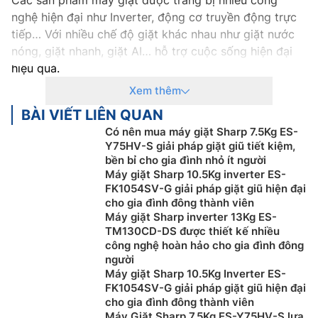
nghệ hiện đại như Inverter, động cơ truyền động trực
tiếp… Với nhiều chế độ giặt khác nhau như giặt nước
nóng, giặt nhanh, giặt AI… hỗ trợ cuộc sống hiện đại
hiệu quả.
Xem thêm
Những loại máy giặt phổ biến hiện nay
BÀI VIẾT LIÊN QUAN
Máy giặt cửa trên (máy giặt lồng đứng)
Có nên mua máy giặt Sharp 7.5Kg ES-
Y75HV-S giải pháp giặt giũ tiết kiệm,
Máy giặt cửa trên là dòng máy thông dụng có thiết kế
bền bỉ cho gia đình nhỏ ít người
đơn giản với bảng điều khiển được đặt phía trên, dễ
Máy giặt Sharp 10.5Kg inverter ES-
quan sát và điều khiển. Loại máy giặt này sử dụng
FK1054SV-G giải pháp giặt giũ hiện đại
lồng đứng hoặc lồng nghiêng, các chi tiết linh kiện dễ
cho gia đình đông thành viên
Máy giặt Sharp inverter 13Kg ES-
tìm kiếm và thay thế khi bị hỏng, xuống cấp.
TM130CD-DS được thiết kế nhiều
Giá bán của máy giặt lồng đứng cũng rất phải chăng,
công nghệ hoàn hảo cho gia đình đông
người
chỉ với khoảng hơn 2 triệu đồng là bạn đã có thể sở
Máy giặt Sharp 10.5Kg Inverter ES-
hữu một chiếc máy giặt lồng đứng. Ngoài ra, ưu điểm
FK1054SV-G giải pháp giặt giũ hiện đại
lớn của dòng máy này là chúng rất tiết kiệm điện khi
cho gia đình đông thành viên
sử dụng.
Máy Giặt Sharp 7.5Kg ES-Y75HV-S lựa