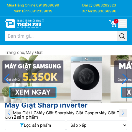
Mua Hàng Online:
0918969699
Đại Lý:
0983262323
Ninh Bình:
0912339019
Dự Án:
0983666996
0
Trang chủ
/
Máy Giặt
Máy Giặt Sharp inverter
Máy Giặt LG
Máy Giặt Sharp
Máy Giặt Casper
Máy Giặt Toshiba
Có
12
sản phẩm
Lọc sản phẩm