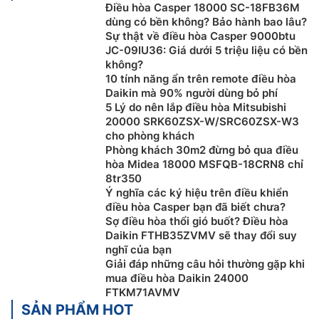
trường hơn. Ngày nay, điều hòa, máy lạnh được sử
Điều hòa Casper 18000 SC-18FB36M
dụng trong nhiều lĩnh vực khác nhau, không chỉ trong
dùng có bền không? Bảo hành bao lâu?
Sự thật về điều hòa Casper 9000btu
đời sống thường ngày mà còn trong sản xuất, y tế,
JC-09IU36: Giá dưới 5 triệu liệu có bền
kiến trúc, xây dựng, thương mại, giải trí…
không?
10 tính năng ẩn trên remote điều hòa
Daikin mà 90% người dùng bỏ phí
5 Lý do nên lắp điều hòa Mitsubishi
20000 SRK60ZSX-W/SRC60ZSX-W3
cho phòng khách
Phòng khách 30m2 đừng bỏ qua điều
hòa Midea 18000 MSFQB-18CRN8 chỉ
8tr350
Ý nghĩa các ký hiệu trên điều khiển
điều hòa Casper bạn đã biết chưa?
Sợ điều hòa thổi gió buốt? Điều hòa
Daikin FTHB35ZVMV sẽ thay đổi suy
nghĩ của bạn
Giải đáp những câu hỏi thường gặp khi
mua điều hòa Daikin 24000
Hướng dẫn chọn điều hòa, máy lạnh phù
FTKM71AVMV
hợp với nhu cầu sử dụng
SẢN PHẨM HOT