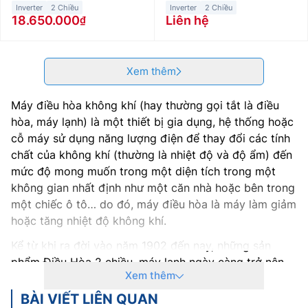
Inverter
2 Chiều
Inverter
2 Chiều
18.650.000
Liên hệ
Xem thêm
Máy điều hòa không khí (hay thường gọi tắt là điều
hòa, máy lạnh) là một thiết bị gia dụng, hệ thống hoặc
cỗ máy sử dụng năng lượng điện để thay đổi các tính
chất của không khí (thường là nhiệt độ và độ ẩm) đến
mức độ mong muốn trong một diện tích trong một
không gian nhất định như một căn nhà hoặc bên trong
một chiếc ô tô… do đó, máy điều hòa là máy làm giảm
hoặc tăng nhiệt độ không khí.
Kể từ khi ra đời vào năm 1902 đến nay, những sản
phẩm Điều Hòa 2 chiều, máy lạnh ngày càng trở nên
Xem thêm
nhỏ gọn, có hiệu suất hoạt động cao hơn, nhiều tính
năng, chế độ thông minh cũng như thân thiện với môi
BÀI VIẾT LIÊN QUAN