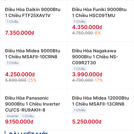
Chọn mua điều hòa theo diện tích phòng
Điều Hòa Daikin 9000Btu
Điều Hòa Funiki 9000Btu
1 Chiều FTF25XAV1V
1 Chiều HSC09TMU
Người dùng nên căn cứ vào nhu cầu sử dụng để lựa
1 Chiều
1 Chiều
chọn loại điều hòa, máy lạnh chỉ cần khả năng làm
4.350.000
7.350.000
lạnh hay cần có cả chế độ làm lạnh và sưởi ấm. Nếu
4.750.000
-8%
bạn ở miền Nam, nhiệt độ thường không xuống quá
thấp, hãy ưu tiên các loại điều hòa 1 chiều hay máy
Điều Hòa Midea 9000Btu
Điều Hòa Nagakawa
lạnh tủ đứng. Còn nếu bạn sống ở miền Bắc hay các
1 Chiều MSAFII-10CRN8
9000Btu 1 Chiều NS-
vùng núi, cao nguyên hoặc gia đình bạn có người già
C09R2T30
1 Chiều
và trẻ nhỏ, hãy ưu tiên lựa chọn các loại điều hòa, máy
1 Chiều
4.250.000
3.990.000
lạnh 2 chiều.
5.690.000
-25%
4.790.000
-17%
Ngoài ra, cũng không nên bỏ qua yếu tố diện tích
phòng để lựa chọn được sản phẩm điều hòa, máy lạnh
Điều Hòa Panasonic
Điều Hòa Midea 12000Btu
có công suất phù hợp nhất. Công suất máy lạnh cũng
9000Btu 1 Chiều Inverter
1 Chiều MSAFII-13CRN8
được tính khá đơn giản theo công thức: 1 m2 x 600
CU/CS-RU9AKH-8
1 Chiều
BTU. Trong đó, 9000 BTU = 1HP = 1 ngựa
Inverter
1 Chiều
9.150.000
5.250.000
Ví dụ: Phòng có kích thước 4,5m (dài) x 3m (rộng),
cách tính công suất như sau: