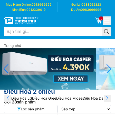
Mua Hàng Online:
0918969699
Đại Lý:
0983262323
Ninh Bình:
0912339019
Dự Án:
0983666996
0
Trang chủ
Điều Hòa 2 chiều
Điều Hòa LG
Điều Hòa Gree
Điều Hòa Midea
Điều Hòa Daikin
Điề
Có
128
sản phẩm
Lọc sản phẩm