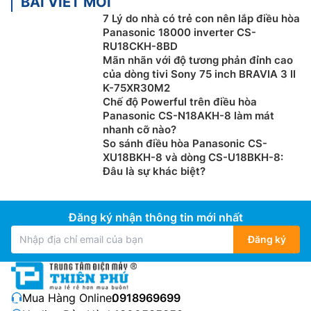
BÀI VIẾT MỚI
7 Lý do nhà có trẻ con nên lắp điều hòa
(4,5 x 3) x 600 = 8.100 BTU = 0,9 ngựa = 0,9 HP. Vì
Panasonic 18000 inverter CS-
thế bạn nên chọn điều hòa 9000btu (1 ngựa hay 1HP)
RU18CKH-8BD
Mãn nhãn với độ tương phản đỉnh cao
của dòng tivi Sony 75 inch BRAVIA 3 II
K-75XR30M2
Chế độ Powerful trên điều hòa
Panasonic CS-N18AKH-8 làm mát
nhanh cỡ nào?
So sánh điều hòa Panasonic CS-
XU18BKH-8 và dòng CS-U18BKH-8:
Đâu là sự khác biệt?
Đăng ký nhận thông tin mới nhất
Đăng ký
Điện Máy Thiên Phú xin gợi ý 1 số thông tin cơ bản khi
chọn mua Điều Hòa 2 chiều theo diện tích phòng:
Điều hòa 9.000 BTU (tương đương 1 HP hay 1
Mua Hàng Online:
0918969699
ngựa) : Phù hợp với phòng có diện tích dưới 15m2