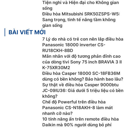
Tiện nghi và Hiện đại cho Không gian
sống
Công nghệ Ion 24 giờ
Điều hòa Mitsubishi SRK50ZSPS-W5:
Sang trọng, tinh tế nâng tầm không
Phần thân máy
điều hòa Mitsubishi inverter
gian sống
SRK50ZSPS-W5/SRC50ZSPS-W5 được phủ một lớp
BÀI VIẾT MỚI
sơn đặc biệt có khả năng phóng thích ion âm khử mùi.
7 Lý do nhà có trẻ con nên lắp điều hòa
Ngay cả khi máy không hoạt động bộ phận này cũng
Panasonic 18000 inverter CS-
sản sinh ra một lượng ion âm đáng kể. Như vậy trên
RU18CKH-8BD
thị trường chỉ có duy nhất Mitsubishi Heavy mới sử
Mãn nhãn với độ tương phản đỉnh cao
dung công nghệ này mang đến cho bạn không khí
của dòng tivi Sony 75 inch BRAVIA 3 II
K-75XR30M2
trong lành và sạch sẽ.
Điều hòa Casper 18000 SC-18FB36M
dùng có bền không? Bảo hành bao lâu?
Sự thật về điều hòa Casper 9000btu
JC-09IU36: Giá dưới 5 triệu liệu có bền
không?
Chế độ Powerful trên điều hòa
Panasonic CS-N18AKH-8 làm mát
nhanh cỡ nào?
10 tính năng ẩn trên remote điều hòa
Daikin mà 90% người dùng bỏ phí