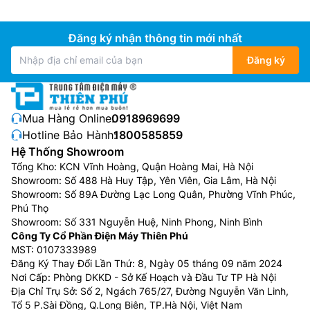
Đăng ký nhận thông tin mới nhất
Môi chất lạnh R32
Đăng ký
Điều hòa Mitsubishi giá rẻ
SRK50ZSPS-
W5/SRC50ZSPS-W5 sử dụng môi chất lạnh gas R32
hiệu suất làm lạnh cao & thân thiện với môi trường.
Mua Hàng Online:
0918969699
Gas R32 đã được các nhà khoa học chứng minh và
Hotline Bảo Hành:
1800585859
công nhận là một loại gas lạnh thế hệ mới của máy
Hệ Thống Showroom
Tổng Kho: KCN Vĩnh Hoàng, Quận Hoàng Mai, Hà Nội
điều hòa không khí nên bạn hoàn toàn có thể tự tin sử
Showroom: Số 488 Hà Huy Tập, Yên Viên, Gia Lâm, Hà Nội
dụng, lựa chọn các sản phẩm máy điều hòa không khí
Showroom: Số 89A Đường Lạc Long Quân, Phường Vĩnh Phúc,
sử dụng môi làm lạnh này vì một hệ sinh thái xanh.
Phú Thọ
Showroom: Số 331 Nguyễn Huệ, Ninh Phong, Ninh Bình
Công Ty Cổ Phần Điện Máy Thiên Phú
MST: 0107333989
Đăng Ký Thay Đổi Lần Thứ: 8, Ngày 05 tháng 09 năm 2024
Nơi Cấp: Phòng DKKD - Sở Kế Hoạch và Đầu Tư TP Hà Nội
Địa Chỉ Trụ Sở: Số 2, Ngách 765/27, Đường Nguyễn Văn Linh,
Tổ 5 P.Sài Đồng, Q.Long Biên, TP.Hà Nội, Việt Nam