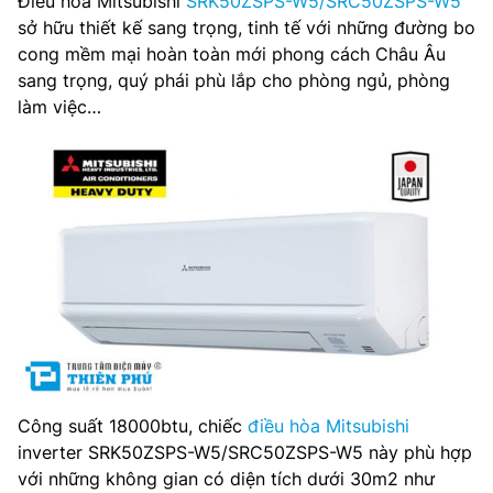
Điều hòa Mitsubishi
SRK50ZSPS-W5/SRC50ZSPS-W5
Công suất tiêu thụ điện sưởi ấm: 1,385 kW
sở hữu thiết kế sang trọng, tinh tế với những đường bo
cong mềm mại hoàn toàn mới phong cách Châu Âu
Môi chất lạnh: R32
sang trọng, quý phái phù lắp cho phòng ngủ, phòng
làm việc…
Kích thước dàn lạnh: 267 x 783 x 210 mm
Trọng lượng dàn lạnh: 7.5 kg
Kích thước dàn nóng: 595×780(+62)x290 mm
Trọng lượng dàn nóng: 36 kg
Kích thước ống kết nối(lỏng/hơi): 6.35 (1/4″) / 12.7 (1/2″)
mm
Hãng sản xuất: Mitsubishi Heavy
Công suất 18000btu, chiếc
điều hòa Mitsubishi
Xuất xứ: Thái Lan
inverter SRK50ZSPS-W5/SRC50ZSPS-W5 này phù hợp
với những không gian có diện tích dưới 30m2 như