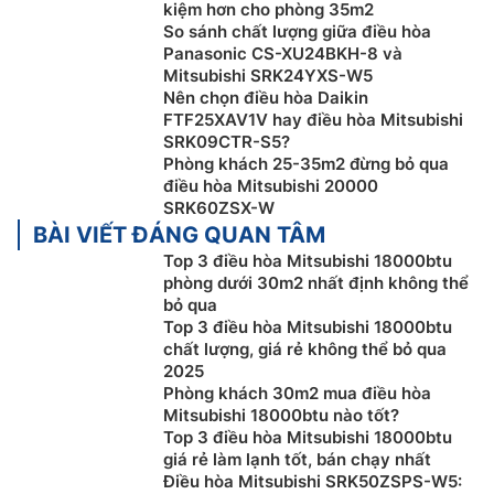
kiệm hơn cho phòng 35m2
So sánh chất lượng giữa điều hòa
Panasonic CS-XU24BKH-8 và
Tấm lọc diệt khuẩn khử mùi
Mitsubishi SRK24YXS-W5
Nên chọn điều hòa Daikin
Điều hòa Mitsubishi 2 chiều
SRK/SRC50ZSPS-W5 được
FTF25XAV1V hay điều hòa Mitsubishi
trang bị bộ lọc khử mùi giữ không khí trong sạch bằng
SRK09CTR-S5?
cách loại bỏ các mùi hôi khó chịu trong phòng. Có thể
Phòng khách 25-35m2 đừng bỏ qua
bảo trì bằng cách gỡ ra rửa bằng nước, phơi khô dưới
điều hòa Mitsubishi 20000
SRK60ZSX-W
ánh nắng và tái sử dụng mà không cần thay thế.
BÀI VIẾT ĐÁNG QUAN TÂM
Top 3 điều hòa Mitsubishi 18000btu
phòng dưới 30m2 nhất định không thể
bỏ qua
Top 3 điều hòa Mitsubishi 18000btu
chất lượng, giá rẻ không thể bỏ qua
2025
Phòng khách 30m2 mua điều hòa
Mitsubishi 18000btu nào tốt?
Top 3 điều hòa Mitsubishi 18000btu
giá rẻ làm lạnh tốt, bán chạy nhất
Điều hòa Mitsubishi SRK50ZSPS-W5: