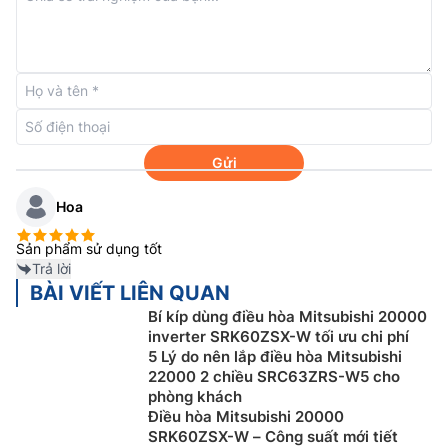
Làm lạnh – Sưởi ấm nhanh
Thuộc dòng máy 2 chiều do đó
điều hòa Mitsubishi
inverter 18000btu 2 chiều
SRK50ZSPS-
W5/SRC50ZSPS-W5 vừa có thể làm lạnh, vừa có thể
sưởi ấm không gian của bạn một cách nhanh chóng.
Bên cạnh đó, khi kích hoạt chế độ làm lạnh nhanh trên
Gửi
điều khiển từ xa điều hoà hoạt động liên tục ở chế độ
Hoa
công suất cao để lạnh nhanh trong vòng 15 phút.
Sản phẩm sử dụng tốt
Trả lời
BÀI VIẾT LIÊN QUAN
Bí kíp dùng điều hòa Mitsubishi 20000
inverter SRK60ZSX-W tối ưu chi phí
5 Lý do nên lắp điều hòa Mitsubishi
22000 2 chiều SRC63ZRS-W5 cho
phòng khách
Điều hòa Mitsubishi 20000
SRK60ZSX-W – Công suất mới tiết