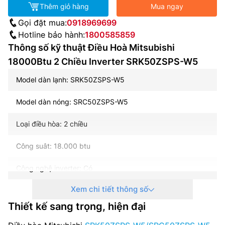
Thêm giỏ hàng
Mua ngay
Gọi đặt mua:
0918969699
Hotline bảo hành:
1800585859
Thông số kỹ thuật Điều Hoà Mitsubishi
18000Btu 2 Chiều Inverter SRK50ZSPS-W5
Model dàn lạnh: SRK50ZSPS-W5
Model dàn nóng: SRC50ZSPS-W5
Loại điều hòa: 2 chiều
Công suât: 18.000 btu
Công nghệ inverter: Có
Xem chi tiết thông số
Nguồn điện: 1 pha, 220/240V, 50Hz
Thiết kế sang trọng, hiện đại
Công suất tiêu thụ điện làm lạnh: 1,495 kW