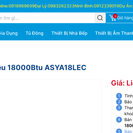
ine:
0918969699
Đại Lý:
0983262323
Ninh Bình:
0912339019
Dự Án:
0
Giỏ hàn
Gia Dụng
Tủ Đông
Thiết Bị Nhà Bếp
Thiết Bị Âm Than
hiều 18000Btu ASYA18LEC
Giá: L
Tình
Bảo
Than
kho
Bán 
180
Báo 