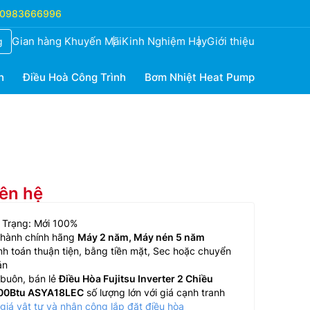
0983666996
Gian hàng Khuyến Mãi
Kinh Nghiệm Hay
Giới thiệu
g
h
Điều Hoà Công Trình
Bơm Nhiệt Heat Pump
iên hệ
 Trạng: Mới 100%
 hành chính hãng
Máy 2 năm, Máy nén 5 năm
h toán thuận tiện, bằng tiền mặt, Sec hoặc chuyển
ản
buôn, bán lẻ
Điều Hòa Fujitsu Inverter 2 Chiều
00Btu ASYA18LEC
số lượng lớn với giá cạnh tranh
giá vật tư và nhân công lắp đặt điều hòa