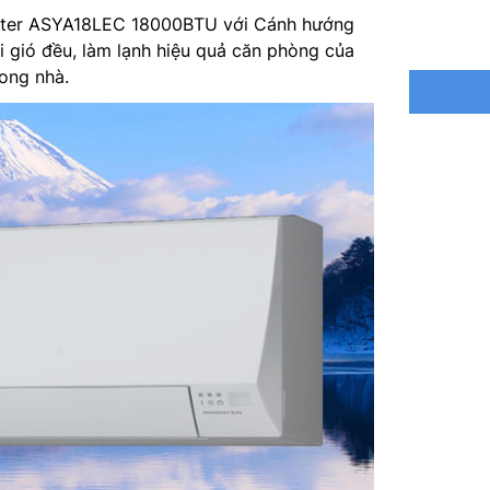
rter ASYA18LEC 18000BTU với Cánh hướng
Môi chất
 gió đều, làm lạnh hiệu quả căn phòng của
rong nhà.
Điện áp 
Công suấ
(sưởi)
Kích thư
Kích thư
Xuất xứ: