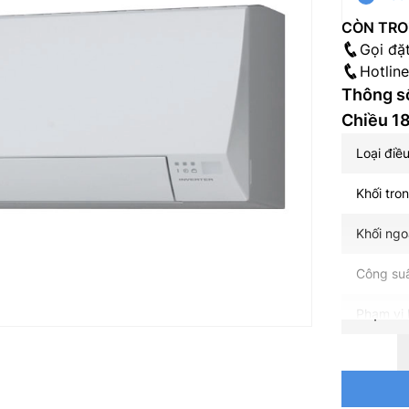
CÒN TRO
Gọi đặ
Hotlin
Thông số
Chiều 1
Loại điề
Khối tro
Khối ngo
Công suấ
Phạm vi 
Chiều Đi
Công ngh