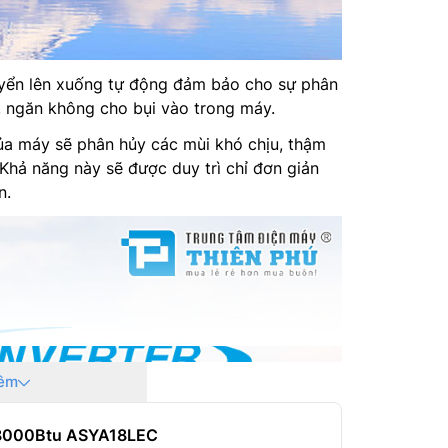
yển lên xuống tự động đảm bảo cho sự phân
i, ngăn không cho bụi vào trong máy.
ủa máy sẽ phân hủy các mùi khó chịu, thậm
. Khả năng này sẽ được duy trì chỉ đơn giản
n.
êm
u 18000Btu ASYA18LEC