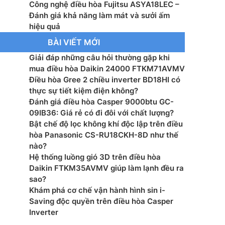
Công nghệ điều hòa Fujitsu ASYA18LEC –
 làm lạnh: Gas R410a
Đánh giá khả năng làm mát và sưởi ấm
hiệu quả
vào: 1 pha – 220V
BÀI VIẾT MỚI
Giải đáp những câu hỏi thường gặp khi
t tiêu thụ trung bình: 1.52kw/h (lạnh) và 1.71 kW/h
mua điều hòa Daikin 24000 FTKM71AVMV
Điều hòa Gree 2 chiều inverter BD18HI có
ớc khối trong nhà: 320x998x228 mm (14kg)
thực sự tiết kiệm điện không?
Đánh giá điều hòa Casper 9000btu GC-
ớc khối ngoài trời: 620x790x298 mm (44kg)
09IB36: Giá rẻ có đi đôi với chất lượng?
Bật chế độ lọc không khí độc lập trên điều
 Thái Lan
hòa Panasonic CS-RU18CKH-8D như thế
nào?
Hệ thống luồng gió 3D trên điều hòa
Daikin FTKM35AVMV giúp làm lạnh đều ra
sao?
Khám phá cơ chế vận hành hình sin i-
Saving độc quyền trên điều hòa Casper
Inverter