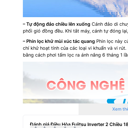
– Tự động đảo chiều lên xuống
Cánh đảo di chu
phối gió đồng đều. Khi tắt máy, cánh tự đóng lạ
– Phin lọc khử mùi xúc tác quang
Phin lọc này c
chí khử hoạt tính của các loại vi khuẩn và vi rút
bằng cách phơi tấm lọc ra ánh nắng 6 tháng 1 lầ
Xem th
Đánh giá Điều Hòa Fujitsu Inverter 2 Chiề