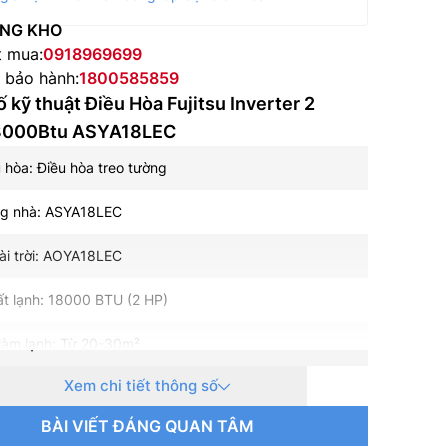
NG KHO
t mua:
0918969699
e bảo hành:
1800585859
 kỹ thuật Điều Hòa Fujitsu Inverter 2
8000Btu ASYA18LEC
u hòa: Điều hòa treo tường
ng nhà: ASYA18LEC
ài trời: AOYA18LEC
t lạnh: 18000 BTU (2 HP)
làm lạnh: Từ 20-30m²
Xem chi tiết thông số
ều hòa: 2 Chiều
BÀI VIẾT ĐÁNG QUAN TÂM
ệ Inverter: Có