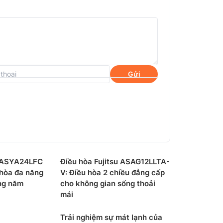
Gửi
 không khí – Màng lọc kháng vi sinh vật
y của máy tự động giảm độ ẩm trong phòng
ớc đó.
u ASYA24LFC
Điều hòa Fujitsu ASAG12LLTA-
bật hay tắt máy
điều hòa
vào bất cứ thời
 hòa đa năng
V: Điều hòa 2 chiều đẳng cấp
 chỉ bằng cách nhấn nút hẹn giờ tắt/bật
ng năm
cho không gian sống thoải
mái
Trải nghiệm sự mát lạnh của