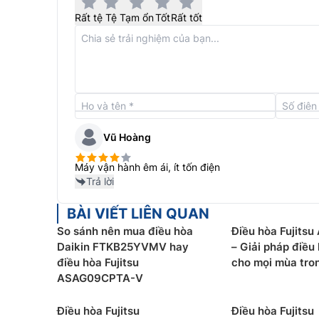
Rất tệ
Tệ
Tạm ổn
Tốt
Rất tốt
Vũ Hoàng
– Phin lọc chống mốc
Màng lọc ion khử mùi trong
Catechin táo chịu nấm mốc
Máy vận hành êm ái, ít tốn điện
Trả lời
– Chức năng làm khô lập trình sẵn
Chức năng nà
trong khi vẫn duy trì nhiệt độ phòng cài đặt trư
BÀI VIẾT LIÊN QUAN
So sánh nên mua điều hòa
Điều hòa Fujits
– Chế độ hẹn giờ 24 tiếng
Có thể đặt thời gian 
Daikin FTKB25YVMV hay
– Giải pháp điều
điểm nào trong ngày. Chế độ hẹn giờ sẽ làm việc
điều hòa Fujitsu
cho mọi mùa tro
(timer ON/OFF) trên bộ điều khiển từ xa.
ASAG09CPTA-V
Điều hòa Fujitsu
Điều hòa Fujitsu