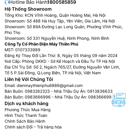
Hotline Bảo Hành:
1800585859
lạnh lan tỏa khắp căn phòng.
Hệ Thống Showroom
Ưu và nhược điểm của Điều Hòa Âm Trần
Tổng Kho: KCN Vĩnh Hoàng, Quận Hoàng Mai, Hà Nội
Toshiba:
Showroom: Số 488 Hà Huy Tập, Yên Viên, Gia Lâm, Hà Nội
Showroom: Số 89A Đường Lạc Long Quân, Phường Vĩnh Phúc,
Ưu điểm của Điều Hòa Âm Trần Toshiba
Phú Thọ
Showroom: Số 331 Nguyễn Huệ, Ninh Phong, Ninh Bình
Lắp đặt và vận hành tương đối dễ dàng.
Công Ty Cổ Phần Điện Máy Thiên Phú
Công suất da dạng từ nhỏ đến lớn từ 12000BTU –
MST: 0107333989
Đăng Ký Thay Đổi Lần Thứ: 8, Ngày 05 tháng 09 năm 2024
48000BTU, phù hợp với nhiều không gian như nhà
Nơi Cấp: Phòng DKKD - Sở Kế Hoạch và Đầu Tư TP Hà Nội
ở cho đến không gian rộng lớn như phân xưởng.
Địa Chỉ Trụ Sở: Số 2, Ngách 765/27, Đường Nguyễn Văn Linh,
Khả năng làm lạnh tương đối nhanh và rất thuận
Tổ 5 P.Sài Đồng, Q.Long Biên, TP.Hà Nội, Việt Nam
tiện trong việc vệ sinh
Liên hệ Với Chúng Tôi
Nhờ có lưu lượng gió lớn nên phù hợp với các khu
Email:
dienmaythienphu6886@gmail.com
vực tập trung đông người như: văn phòng, rạp
Bán Buôn:
0983262323
- Nhà Thầu Dự Án:
0913836633
Bán Buôn:
0983666996
- Nhà Thầu Dự Án:
0983666996
chiếu phim, hội trường, phòng họp, nhà hàng,…
Dịch vụ khách hàng
Nhược điểm của Điều Hòa Âm Trần Toshiba
Phương Thức Mua Hàng
Hình Thức Thanh Toán
Giá thành khá cao so với dòng điều hoà treo
Chính Sách Bảo Hành
tường.
Chính sách Đổi – Trả hàng hóa