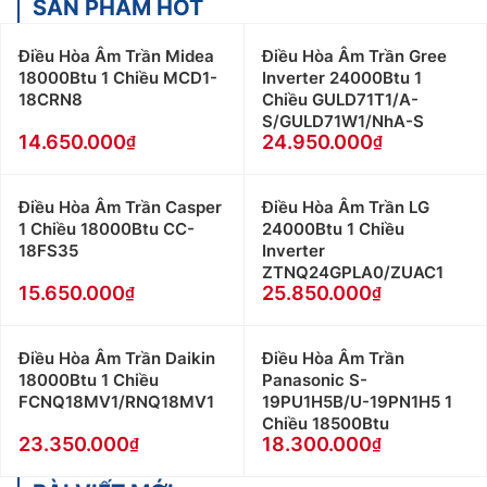
SẢN PHẨM HOT
ly tâm, có chức năng trao đổi nhiệt và được đặt
bên trong phòng.
Điều Hòa Âm Trần Midea
Điều Hòa Âm Trần Gree
Ống thoát nước của dàn lạnh được lắp đặt sao cho
18000Btu 1 Chiều MCD1-
Inverter 24000Btu 1
có độ dốc nhất định, giúp nước không bị đọng lại
18CRN8
Chiều GULD71T1/A-
S/GULD71W1/NhA-S
bên trong đường ống.
14.650.000
24.950.000
Dàn lạnh chỉ có cấu tạo gồm quạt và bảng điều
khiển nên điện năng tiêu thụ không đáng kể, chỉ
chiếm khoảng 5% tổng lượng điện tiêu thụ của
Điều Hòa Âm Trần Casper
Điều Hòa Âm Trần LG
điều hoà âm trần.
1 Chiều 18000Btu CC-
24000Btu 1 Chiều
18FS35
Inverter
Cấu tạo và Công dụng của dàn nóng Điều Hòa Âm
ZTNQ24GPLA0/ZUAC1
Trần Toshiba:
15.650.000
25.850.000
Là bộ phần được đặt bên ngoài căn phòng, có
nhiệm vụ chính là tỏa nhiệt ra bên ngoài môi
Điều Hòa Âm Trần Daikin
Điều Hòa Âm Trần
18000Btu 1 Chiều
Panasonic S-
trường.
FCNQ18MV1/RNQ18MV1
19PU1H5B/U-19PN1H5 1
Dàn nóng Điều Hòa Âm Trần Toshiba có thiết kế
Chiều 18500Btu
chắc chắn, có thể chịu đựng tốt trước những tác
23.350.000
18.300.000
động của môi trường như nắng, mưa, gió mạnh,…