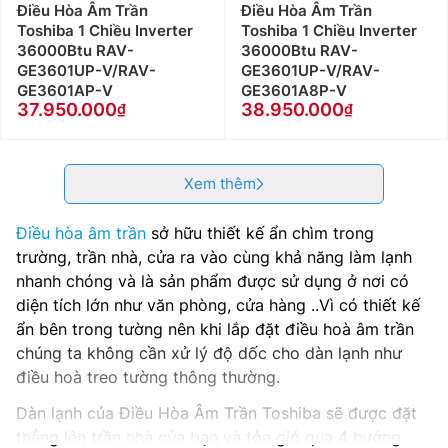
Điều Hòa Âm Trần
Điều Hòa Âm Trần
Toshiba 1 Chiều Inverter
Toshiba 1 Chiều Inverter
36000Btu RAV-
36000Btu RAV-
GE3601UP-V/RAV-
GE3601UP-V/RAV-
GE3601AP-V
GE3601A8P-V
37.950.000
38.950.000
Xem thêm
Điều hòa âm trần
sở hữu thiết kế ẩn chìm trong
trường, trần nhà, cửa ra vào cùng khả năng làm lạnh
nhanh chóng và là sản phẩm được sử dụng ở nơi có
diện tích lớn như văn phòng, cửa hàng ..Vì có thiết kế
ẩn bên trong tường nên khi lắp đặt điều hoà âm trần
chúng ta không cần xử lý độ dốc cho dàn lạnh như
điều hoà treo tường thông thường.
Dàn lạnh của Điều Hòa Âm Trần Toshiba sẽ được đặt
thẳng lên trần nhà của bạn và tỏa gió qua 4 hướng