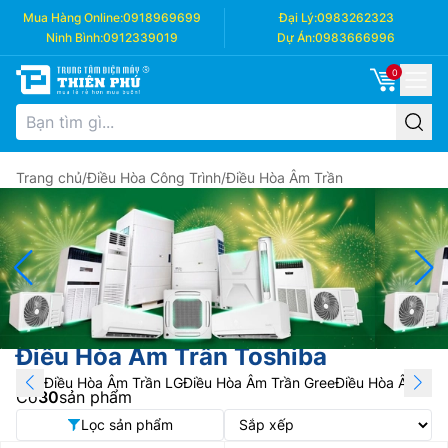
Mua Hàng Online:
0918969699
Đại Lý:
0983262323
Ninh Bình:
0912339019
Dự Án:
0983666996
0
Trang chủ
/
Điều Hòa Công Trình
/
Điều Hòa Âm Trần
Điều Hòa Âm Trần Toshiba
Điều Hòa Âm Trần LG
Điều Hòa Âm Trần Gree
Điều Hòa Âm Trầ
Có
30
sản phẩm
Lọc sản phẩm