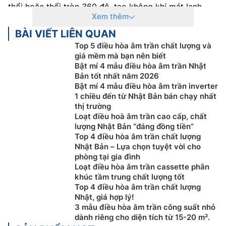
thổi hoặc thổi tròn 360 độ, tạo không khí mát lạnh
Xem thêm
khắp căn phòng.
BÀI VIẾT LIÊN QUAN
Hiện nay, không khó để bắt gặp những chiếc
máy lạnh
Top 5 điều hòa âm trần chất lượng và
âm trần
được trang bị ở những nơi có không gian rộng
giá mềm mà bạn nên biết
lớn như là văn phòng làm việc, cửa hàng tiện lợi, siêu
Bật mí 4 mẫu điều hòa âm trần Nhật
thị,…
Bản tốt nhất năm 2026
Bật mí 4 mẫu điều hòa âm trần inverter
Cấu tạo và nguyên lý hoạt động của điều hòa âm
1 chiều đến từ Nhật Bản bán chạy nhất
trần
thị trường
Loạt điều hoà âm trần cao cấp, chất
Cấu tạo của Điều Hòa Âm Trần Toshiba: Điều Hòa Âm
lượng Nhật Bản “đáng đồng tiền”
Top 4 điều hòa âm trần chất lượng
Trần Toshiba bao gồm 2 bộ phận như những chiếc
Nhật Bản – Lựa chọn tuyệt vời cho
điều hoà
khác đó là dàn nóng và dàn lạnh. Ngoài ra,
phòng tại gia đình
máy lạnh âm trần còn có các bộ phận, phụ kiện đi
Loạt điều hòa âm trần cassette phân
kèm như: dây điện, ống dẫn gas và dây điện động lực.
khúc tầm trung chất lượng tốt
Top 4 điều hòa âm trần chất lượng
Cấu tạo và Công dụng của dàn lạnh Điều Hòa Âm
Nhật, giá hợp lý!
Trần Toshiba:
3 mẫu điều hòa âm trần công suất nhỏ
dành riêng cho diện tích từ 15-20 m².
Là loại ống đồng cánh nhôm và được trang bị quạt