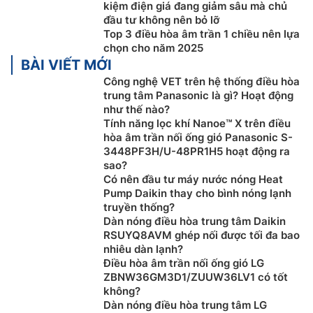
kiệm điện giá đang giảm sâu mà chủ
đầu tư không nên bỏ lỡ
Top 3 điều hòa âm trần 1 chiều nên lựa
chọn cho năm 2025
BÀI VIẾT MỚI
Công nghệ VET trên hệ thống điều hòa
trung tâm Panasonic là gì? Hoạt động
như thế nào?
Tính năng lọc khí Nanoe™ X trên điều
hòa âm trần nối ống gió Panasonic S-
Dàn tản nhiệt bằng đồng
3448PF3H/U-48PR1H5 hoạt động ra
sao?
Dàn nóng của
điều hòa âm trần inverter
LG
Có nên đầu tư máy nước nóng Heat
ZTNQ24GPLA0/ZUAC1 với dàn tản nhiệt bằng đồng,
Pump Daikin thay cho bình nóng lạnh
cánh tản nhiệt màu vàng Goldfin được xử lý chống ăn
truyền thống?
Dàn nóng điều hòa trung tâm Daikin
mòn giúp ngăn ngừa tình trạng ăn mòn, kéo dài tuổi
RSUYQ8AVM ghép nối được tối đa bao
thọ cho sản phẩm. Hơn nữa, Vỉ mạch / bo mạch máy
nhiêu dàn lạnh?
điều hòa âm trần LG ZTNQ24GPLA0 được thiết kế đặc
Điều hòa âm trần nối ống gió LG
biệt nhằm bảo vệ máy hoạt động ổn định bền bỉ,
ZBNW36GM3D1/ZUUW36LV1 có tốt
chống cháy nổ với môi trường điện áp không ổn định
không?
Dàn nóng điều hòa trung tâm LG
(điện áp quá thấp / điện áp quá cao).