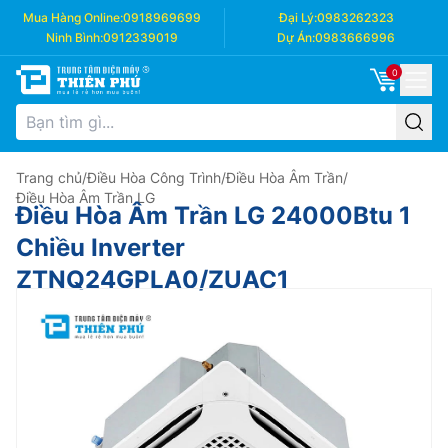
Mua Hàng Online:
0918969699
Đại Lý:
0983262323
Ninh Bình:
0912339019
Dự Án:
0983666996
0
Trang chủ
/
Điều Hòa Công Trình
/
Điều Hòa Âm Trần
/
Điều Hòa Âm Trần LG
Điều Hòa Âm Trần LG 24000Btu 1
Chiều Inverter
ZTNQ24GPLA0/ZUAC1