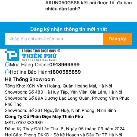
ARUN050GSS5 kết nối được tối đa bao
nhiêu dàn lạnh?
Đăng ký nhận thông tin mới nhất
Đăng ký
Mua Hàng Online:
0918969699
Hotline Bảo Hành:
1800585859
Hệ Thống Showroom
Tổng Kho: KCN Vĩnh Hoàng, Quận Hoàng Mai, Hà Nội
Môi chất lạnh R32
Showroom: Số 488 Hà Huy Tập, Yên Viên, Gia Lâm, Hà Nội
Showroom: Số 89A Đường Lạc Long Quân, Phường Vĩnh Phúc,
Máy
điều hòa âm trần
LG ZTNQ24GPLA0/ZUAC1 sử
Phú Thọ
dụng môi chất làm lạnh tối ưu mới nhất, tiên tiến nhất
Showroom: Số 331 Nguyễn Huệ, Ninh Phong, Ninh Bình
hiện nay gas R32 – Đây là môi chất có hiệu suất làm
Công Ty Cổ Phần Điện Máy Thiên Phú
lạnh cao, thân thiện với môi trường, không gây hiệu
MST: 0107333989
ứng nhà kính.
Đăng Ký Thay Đổi Lần Thứ: 8, Ngày 05 tháng 09 năm 2024
Nơi Cấp: Phòng DKKD - Sở Kế Hoạch và Đầu Tư TP Hà Nội