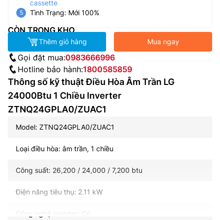
cassette
Tình Trạng: Mới 100%
CÒN TRONG KHO
Thêm giỏ hàng
Mua ngay
Gọi đặt mua:
0983666996
Hotline bảo hành:
1800585859
Thông số kỹ thuật Điều Hòa Âm Trần LG
24000Btu 1 Chiều Inverter
ZTNQ24GPLA0/ZUAC1
Model: ZTNQ24GPLA0/ZUAC1
Loại điều hòa: âm trần, 1 chiều
Công suất: 26,200 / 24,000 / 7,200 btu
Điện năng tiêu thụ: 2.11 kW
Công nghệ inverter: Có