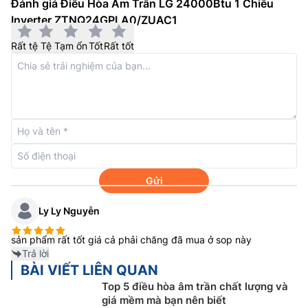
Đánh giá Điều Hòa Âm Trần LG 24000Btu 1 Chiều
Inverter ZTNQ24GPLA0/ZUAC1
Rất tệ
Tệ
Tạm ổn
Tốt
Rất tốt
Thổi gió 360 độ
Cửa gió trên
điều hòa âm trần LG
24000btu
ZTNQ24GPLA0/ZUAC1 có khả năng thổi gió với góc
rộng lên tới 360 độ cùng động cơ quạt mạnh mẽ giúp
Gửi
luồng không khí lạnh lan tỏa đều khắp căn phòng của
bạn, mang lại không gian làm việc thoải mái và dễ chịu
Ly Ly Nguyễn
cho người sử dụng.
sản phẩm rất tốt giá cả phải chăng đã mua ở sop này
Trả lời
BÀI VIẾT LIÊN QUAN
Top 5 điều hòa âm trần chất lượng và
giá mềm mà bạn nên biết