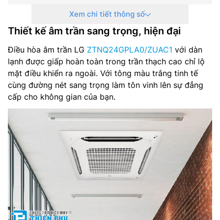
Xem chi tiết thông số
Môi chất lạnh: R32
Thiết kế âm trần sang trọng, hiện đại
Nguồn điện: 1 pha, 220-240 V, 50-60 Hz
Điều hòa âm trần LG
ZTNQ24GPLA0/ZUAC1
với dàn
Kích thước dàn lạnh: 840 x 204 x 840 mm
lạnh được giấp hoàn toàn trong trần thạch cao chỉ lộ
mặt điều khiển ra ngoài. Với tông màu trắng tinh tế
Trọng lượng dàn lạnh: 19.5 kg
cùng đường nét sang trọng làm tôn vinh lên sự đẳng
cấp cho không gian của bạn.
Kích thước mặt nạ: 950 x 35 x 950 mm
Trọng lượng mặt nạ: 6.3 kg
Kích thước dàn nóng: 870 x 650 x 330 mm
Trọn lượng dàn nóng: 41.5 kg
Ống kết nối(lỏng/khí): Ø9.52/ Ø 15.88
Hãng sản xuất: LG