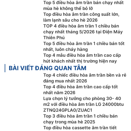
Top 5 điều hòa âm trần bán chạy nhất
mùa hè không thể bỏ lỡ
Top điều hòa âm trần công suất lớn,
làm lạnh sâu cho hè 2026
TOP 4 điều hòa âm trần 1 chiều bán
chạy nhất tháng 5/2026 tại Điện Máy
Thiên Phú
Top 5 điều hòa âm trần 1 chiều bán tốt
Điều khiển điều hòa từ xa qua wifi
nhất, luôn cháy hàng
Top 4 mẫu điều hòa âm trần cao cấp
Máy
điều hòa âm trần LG ZTNQ24GPLA0/ZUAC1
còn
hút khách nhất thị trường hiện nay
sở hữu tính năng công nghệ điều khiển qua wifi giúp
BÀI VIẾT ĐÁNG QUAN TÂM
người dùng có thể dễ dàng điều khiển máy điều hòa
Top 4 chiếc điều hòa âm trần bền và rẻ
LG dù đang ở bất kỳ đâu trên thế giới chỉ cần điện
đáng mua nhất 2026
thoại kết nối wifi. Ngoài ra, người dùng còn có thể cài
Top 4 điều hòa âm trần cao cấp tốt
nhất năm 2026
đặt điều khiển mọi chế độ của máy (Bật / Tắt, điều
Lựa chọn lý tưởng cho phòng 30- 40
chỉnh nhiệt độ, tốc độ quạt, chế độ làm lạnh / Hút ẩm /
m2 với điều hòa âm trần LG 24000btu
Auto…)
ZTNQ24GPLA0/ZUAC1
Top 3 điều hòa âm trần 1 chiều bán
chạy trong mùa hè 2025
Top điều hòa cassette âm trần tiết