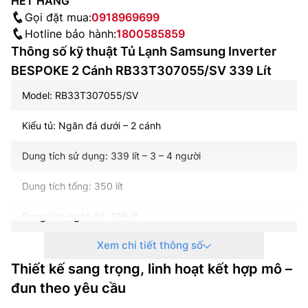
HẾT HÀNG
Gọi đặt mua:
0918969699
Hotline bảo hành:
1800585859
Thông số kỹ thuật Tủ Lạnh Samsung Inverter
BESPOKE 2 Cánh RB33T307055/SV 339 Lít
Model: RB33T307055/SV
Kiểu tủ: Ngăn đá dưới – 2 cánh
Dung tích sử dụng: 339 lít – 3 – 4 người
Dung tích tổng: 350 lít
Dung tích ngăn đá: 108 lít
Xem chi tiết thông số
Dung tích ngăn lạnh: 231 lít
Thiết kế sang trọng, linh hoạt kết hợp mô –
Công suất tiêu thụ công bố theo TCVN: ~ 1.15 kW/ngày
đun theo yêu cầu
Công nghệ tiết kiệm điện: Digital Inverter