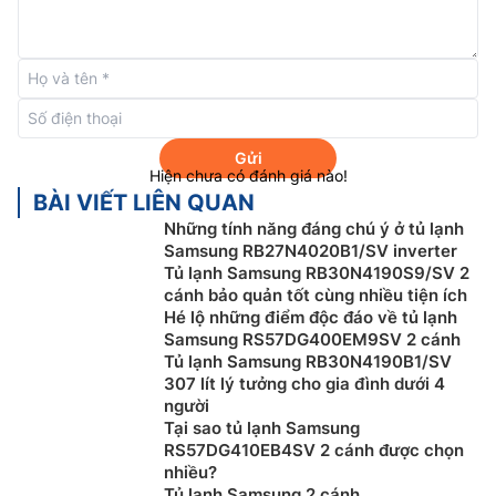
Cấp đông ở 2 chế độ Power Cool/Power
Freeze
Chế độ Power Cool/Power Freeze trên
tủ lạnh
Gửi
Samsung
Inverter RB33T307055/SV được ra đời nhằm
Hiện chưa có đánh giá nào!
giúp người dùng rút ngắn thời gian làm lạnh, cấp đông.
BÀI VIẾT LIÊN QUAN
Vì nhiệt độ có thể hạ xuống nhanh chóng nên người
Những tính năng đáng chú ý ở tủ lạnh
dùng hoàn toàn có thể làm nguội thức ăn, làm lạnh
Samsung RB27N4020B1/SV inverter
Tủ lạnh Samsung RB30N4190S9/SV 2
nước hoặc tạo ra đá trong thời gian ngắn.
cánh bảo quản tốt cùng nhiều tiện ích
Hé lộ những điểm độc đáo về tủ lạnh
Samsung RS57DG400EM9SV 2 cánh
Tủ lạnh Samsung RB30N4190B1/SV
307 lít lý tưởng cho gia đình dưới 4
người
Tại sao tủ lạnh Samsung
RS57DG410EB4SV 2 cánh được chọn
nhiều?
Tủ lạnh Samsung 2 cánh