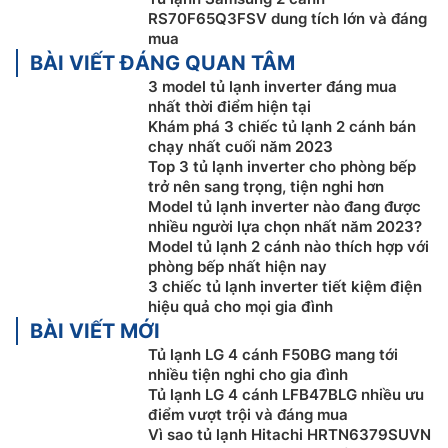
RS70F65Q3FSV dung tích lớn và đáng
mua
BÀI VIẾT ĐÁNG QUAN TÂM
3 model tủ lạnh inverter đáng mua
Loại bỏ mùi hôi khó chịu vì đã có bộ lọc
nhất thời điểm hiện tại
than hoạt tính
Khám phá 3 chiếc tủ lạnh 2 cánh bán
chạy nhất cuối năm 2023
Bộ lọc than hoạt tính đã loại bỏ các mùi hôi từ bụi
Top 3 tủ lạnh inverter cho phòng bếp
bẩn, nấm mốc, trả lại bầu không khí trong lành cho tủ
trở nên sang trọng, tiện nghi hơn
Model tủ lạnh inverter nào đang được
lạnh. Nhờ đó mà thực phẩm được bảo quản sạch sẽ,
nhiều người lựa chọn nhất năm 2023?
giữ được độ tươi ngon, đảm bảo an toàn cho sức khỏe
Model tủ lạnh 2 cánh nào thích hợp với
người dùng.
phòng bếp nhất hiện nay
3 chiếc tủ lạnh inverter tiết kiệm điện
hiệu quả cho mọi gia đình
BÀI VIẾT MỚI
Tủ lạnh LG 4 cánh F50BG mang tới
nhiều tiện nghi cho gia đình
Tủ lạnh LG 4 cánh LFB47BLG nhiều ưu
điểm vượt trội và đáng mua
Vì sao tủ lạnh Hitachi HRTN6379SUVN