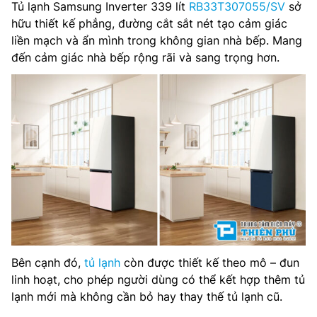
Tủ lạnh Samsung Inverter 339 lít
RB33T307055/SV
sở
hữu thiết kế phẳng, đường cắt sắt nét tạo cảm giác
Chất liệu cửa tủ lạnh: Kính Bespoke
liền mạch và ẩn mình trong không gian nhà bếp. Mang
đến cảm giác nhà bếp rộng rãi và sang trọng hơn.
Chất liệu khay ngăn lạnh: Kính chịu lực
Kích thước tủ lạnh: 654 x 702 x 1947 mm
Trọng lượng: 81 kg
Năm ra mắt: 2021
Hãng: Samsung
Bên cạnh đó,
tủ lạnh
còn được thiết kế theo mô – đun
linh hoạt, cho phép người dùng có thể kết hợp thêm tủ
lạnh mới mà không cần bỏ hay thay thế tủ lạnh cũ.