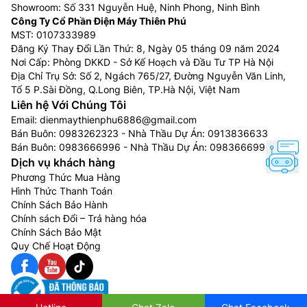
Showroom: Số 331 Nguyễn Huệ, Ninh Phong, Ninh Bình
Công Ty Cổ Phần Điện Máy Thiên Phú
MST: 0107333989
Đăng Ký Thay Đổi Lần Thứ: 8, Ngày 05 tháng 09 năm 2024
Nơi Cấp: Phòng DKKD - Sở Kế Hoạch và Đầu Tư TP Hà Nội
Tiết kiệm điện năng với công nghệ Digital
Địa Chỉ Trụ Sở: Số 2, Ngách 765/27, Đường Nguyễn Văn Linh,
Inverter
Tổ 5 P.Sài Đồng, Q.Long Biên, TP.Hà Nội, Việt Nam
Liên hệ Với Chúng Tôi
Tủ lạnh
Samsung
339 lít ngăn đá dưới
Email:
dienmaythienphu6886@gmail.com
RB33T307055/SV được trang bị công nghệ Digital
Bán Buôn:
0983262323
- Nhà Thầu Dự Án:
0913836633
Bán Buôn:
0983666996
- Nhà Thầu Dự Án:
0983666996
Inverter sẽ hoạt động với 7 cơ chế làm lạnh khác nhau
Dịch vụ khách hàng
nên tủ lạnh sẽ được duy trì nhiệt độ ổn định. Vì thế,
Phương Thức Mua Hàng
công nghệ này giúp tủ lạnh hoạt động êm ái và tiết
Hình Thức Thanh Toán
kiệm điện năng hiệu quả.
Chính Sách Bảo Hành
Chính sách Đổi – Trả hàng hóa
Chính Sách Bảo Mật
Quy Chế Hoạt Động