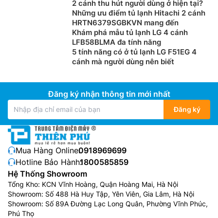
2 cánh thu hút người dùng ở hiện tại?
Những ưu điểm tủ lạnh Hitachi 2 cánh
HRTN6379SGBKVN mang đến
Khám phá mẫu tủ lạnh LG 4 cánh
LFB58BLMA đa tính năng
Tấm giữ nhiệt kim loại Metal Cooling
5 tính năng có ở tủ lạnh LG F51EG 4
cánh mà người dùng nên biết
Tấm giữ nhiệt kim loại Metal Cooling giúp giữ nhiệt độ
và hơi lạnh sau những lần đóng/mở cửa. Vì hơi lạnh
khó thoát ra bên ngoài nên
tủ lạnh Samsung inverter 2
Đăng ký nhận thông tin mới nhất
cánh
RB33T307055/SV cũng không cần nhiều công
Đăng ký
suất để làm lạnh lại, từ đó tủ lạnh hoạt động êm ái hơn
và tiết kiệm điện hơn.
Mua Hàng Online:
0918969699
Hotline Bảo Hành:
1800585859
Hệ Thống Showroom
Tổng Kho: KCN Vĩnh Hoàng, Quận Hoàng Mai, Hà Nội
Showroom: Số 488 Hà Huy Tập, Yên Viên, Gia Lâm, Hà Nội
Showroom: Số 89A Đường Lạc Long Quân, Phường Vĩnh Phúc,
Phú Thọ