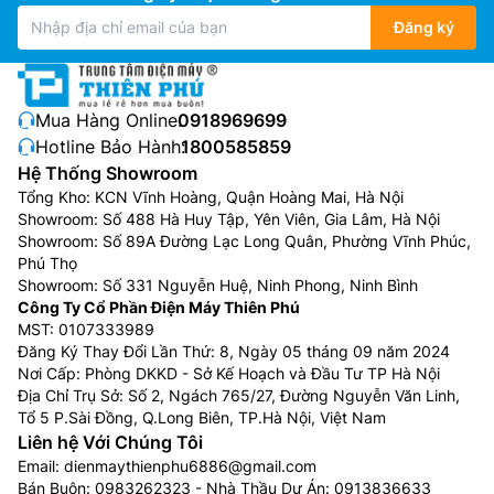
Đăng ký
Mua Hàng Online:
0918969699
Hotline Bảo Hành:
1800585859
Hệ Thống Showroom
Tổng Kho: KCN Vĩnh Hoàng, Quận Hoàng Mai, Hà Nội
Showroom: Số 488 Hà Huy Tập, Yên Viên, Gia Lâm, Hà Nội
Showroom: Số 89A Đường Lạc Long Quân, Phường Vĩnh Phúc,
Phú Thọ
Showroom: Số 331 Nguyễn Huệ, Ninh Phong, Ninh Bình
Công Ty Cổ Phần Điện Máy Thiên Phú
MST: 0107333989
Đăng Ký Thay Đổi Lần Thứ: 8, Ngày 05 tháng 09 năm 2024
Nơi Cấp: Phòng DKKD - Sở Kế Hoạch và Đầu Tư TP Hà Nội
Địa Chỉ Trụ Sở: Số 2, Ngách 765/27, Đường Nguyễn Văn Linh,
Tổ 5 P.Sài Đồng, Q.Long Biên, TP.Hà Nội, Việt Nam
Liên hệ Với Chúng Tôi
Email:
dienmaythienphu6886@gmail.com
Bán Buôn:
0983262323
- Nhà Thầu Dự Án:
0913836633