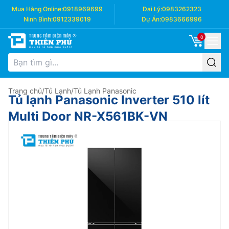
Mua Hàng Online:
0918969699
Đại Lý:
0983262323
Ninh Bình:
0912339019
Dự Án:
0983666996
0
Trang chủ
/
Tủ Lạnh
/
Tủ Lạnh Panasonic
Tủ lạnh Panasonic Inverter 510 lít
Multi Door NR-X561BK-VN