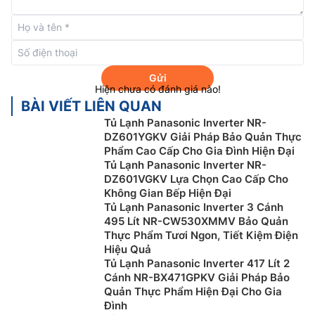
Gửi
Hiện chưa có đánh giá nào!
BÀI VIẾT LIÊN QUAN
Tủ Lạnh Panasonic Inverter NR-
DZ601YGKV Giải Pháp Bảo Quản Thực
Phẩm Cao Cấp Cho Gia Đình Hiện Đại
Tủ Lạnh Panasonic Inverter NR-
DZ601VGKV Lựa Chọn Cao Cấp Cho
Không Gian Bếp Hiện Đại
Công nghệ Ag Clean
Tủ Lạnh Panasonic Inverter 3 Cánh
495 Lít NR-CW530XMMV Bảo Quản
Tủ lạnh Panasonic inverter
NR-X561BK-VN này được
Thực Phẩm Tươi Ngon, Tiết Kiệm Điện
trang bị công nghệ kháng khuẩn và khử mùi tinh thể
Hiệu Quả
bạc Ag Clean ức chế sự phát triển của nấm mốc và vi
Tủ Lạnh Panasonic Inverter 417 Lít 2
khuẩn để bảo quản nguyên liệu tươi ngon nhất cho
Cánh NR-BX471GPKV Giải Pháp Bảo
bữa ăn của bạn. Ngoài ra, Ag Clean còn loại bỏ mùi
Quản Thực Phẩm Hiện Đại Cho Gia
Đình
tanh khó chịu của cá và rau củ, do đó bạn không còn