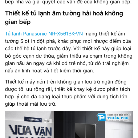
bếp nhà và giải quyết các vấn đề của không gian bếp.
Điện năng tiêu thụ hàng năm: 497 kWh/năm
Thiết kế tủ lạnh âm tường hài hoà không
Lấy nước bên ngoài: Không
gian bếp
Làm đá tự động: Có
Tủ lạnh Panasonic NR-X561BK-VN
mang thiết kế âm
tường Slot In đột phá, khắc phục mọi nhược điểm của
Ngăn đông mềm: Không
các thế hệ tủ lạnh trước đây. Với thiết kế này giúp loại
bỏ góc cạnh dư thừa, giảm thiểu va chạm trong không
Chất liệu cửa tủ: Mặt thép
gian nấu ăn ngay cả khi có trẻ nhỏ, từ đó trải nghiệm
nấu ăn linh hoạt và tiết kiệm thời gian.
Công nghệ làm lạnh: –
Thiết kế máy nén trên không gian lưu trữ ngăn đông
Điều khiển: –
được tối ưu rộng rãi, thiết kế khay kệ được phân tách
hợp lý cho đa dạng loại thực phẩm với dung tích lớn
Công nghệ khử mùi: AG Clean
giúp thoải mái lưu trữ.
Nguồn điện: 220-240V, 50-60Hz
Kích thước tủ(RxSxC): 822 x 600 x 1890 mm