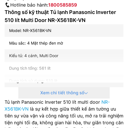
Hotline bảo hành:
1800585859
Thông số kỹ thuật Tủ lạnh Panasonic Inverter
510 lít Multi Door NR-X561BK-VN
Model: NR-X561BK-VN
Màu sắc: 4 Mặt thép đen mờ
Kiểu tủ: 4 cánh, Multi Door
Dung tích tổng: 561 lít
Dung tích sử dụng: 510 lít
Xem chi tiết thông số
Dung tích năng đá: 195 lít
Tủ lạnh Panasonic Inverter 510 lít multi door
NR-
Dung tích năng mát: 315 lít
X561BK-VN
là sự kết hợp giữa thiết kế âm tường ưu
tiên sự vừa vặn và công năng tối ưu, mở ra trải nghiệm
Công nghệ inverter: Inverter
tiện nghi tối đa, không gian hài hòa, thư giãn trong căn