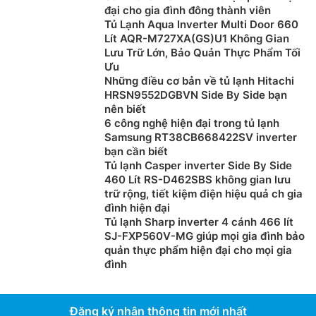
thống cho trải nghiệm tiện lợi và vệ sinh.
đại cho gia đình đông thành viên
Tủ Lạnh Aqua Inverter Multi Door 660
Lít AQR-M727XA(GS)U1 Không Gian
Lưu Trữ Lớn, Bảo Quản Thực Phẩm Tối
Ưu
Những điều cơ bản về tủ lạnh Hitachi
HRSN9552DGBVN Side By Side bạn
nên biết
6 công nghệ hiện đại trong tủ lạnh
Samsung RT38CB668422SV inverter
bạn cần biết
Tủ lạnh Casper inverter Side By Side
460 Lít RS-D462SBS không gian lưu
trữ rộng, tiết kiệm điện hiệu quả ch gia
Ngăn đông lạnh lớn với các ngăn riêng biệt
đình hiện đại
Tủ lạnh Sharp inverter 4 cánh 466 lít
Tủ lạnh Panasonic giá rẻ
NR-X561BK-VN sở hữu ngăn
SJ-FXP560V-MG giúp mọi gia đình bảo
quản thực phẩm hiện đại cho mọi gia
đông lạnh lớn, nhiệt độ đông sâu -25 độ C, cùng hệ
đình
thống riêng biệt. Người dùng có thể dễ dàng phân
loại, sắp xếp, phù hợp bảo quản lượng lớn thực phẩm
trong thời gian dài.
Đăng ký nhận thông tin mới nhất