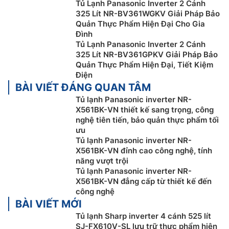
Tủ Lạnh Panasonic Inverter 2 Cánh
phải lo lắng về mùi hôi trong căn bếp của mình nữa.
325 Lít NR-BV361WGKV Giải Pháp Bảo
Quản Thực Phẩm Hiện Đại Cho Gia
Đình
Tủ Lạnh Panasonic Inverter 2 Cánh
325 Lít NR-BV361GPKV Giải Pháp Bảo
Quản Thực Phẩm Hiện Đại, Tiết Kiệm
Điện
BÀI VIẾT ĐÁNG QUAN TÂM
Tủ lạnh Panasonic inverter NR-
X561BK-VN thiết kế sang trọng, công
nghệ tiên tiến, bảo quản thực phẩm tối
ưu
Tủ lạnh Panasonic inverter NR-
Công nghệ Auto Ice tự động làm đá tinh
X561BK-VN đỉnh cao công nghệ, tính
năng vượt trội
khiết
Tủ lạnh Panasonic inverter NR-
X561BK-VN đẳng cấp từ thiết kế đến
Không mất thời gian hay công sức, vẫn có đá tinh
công nghệ
khiết để sử dụng chỉ với một thao tác. Công nghệ
BÀI VIẾT MỚI
Auto Ice với hệ thống làm đá hoàn chỉnh từ khay đựng
Tủ lạnh Sharp inverter 4 cánh 525 lít
đá kháng khuẩn cùng tính năng tự động vệ sinh hệ
SJ-FX610V-SL lưu trữ thực phẩm hiện