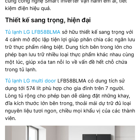
cùng công nghệ Smart inverter vận hành êm ái, tiết
kiệm điện hiệu quả.
Lấy nước và đá bên ngoài: Không
Thiết kế sang trọng, hiện đại
Làm đá tự động: Có
Tủ lạnh LG LFB58BLMA
sở hữu thiết kế sang trọng với
Ngăn đông mềm: Fresh Converter⁺™
4 cánh mở độc lập tiện lợi giúp phân chia các ngăn lưu
trữ thực phẩm riêng biệt. Dung tích bên trong lớn cho
Chất liệu cửa tủ: Thép đen nguyên bản
phép bạn lưu trữ nhiều loại thực phẩm khác nhau cùng
một lúc, giúp xóa tan nỗi lo về vấn đề hết chỗ chứa
Công nghệ làm lạnh: Linear Cooling™, Door Cooling⁺™
trong tủ lạnh.
Điều khiển: Điều khiển cảm ứng bên trong
Tủ lạnh LG multi door
LFB58BLMA có dung tích sử
dụng tới 574 lít phù hợp cho gia đình trên 7 người.
Công nghệ khử mùi: Hygiene Fresh⁺™
Lòng tủ rộng cho phép bạn dễ dàng đặt những khay,
đĩa kích thước lớn bên trong, thoải mái dự trữ đủ loại
Nguồn điện: 220-240V, 50-60Hz
nguyên liệu tươi ngon, chiều mọi khẩu vị của các thành
viên.
Kích thước tủ(RxSxC): 835 x 736 x 1777 mm
Trọng lượng : 102 kg