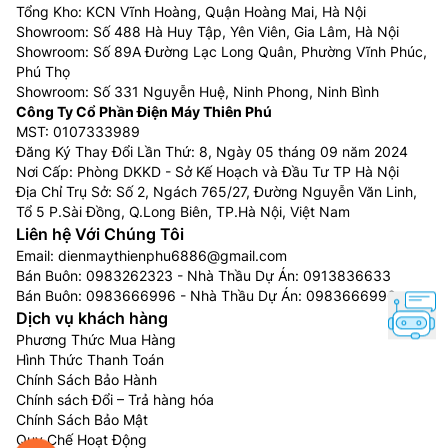
các lỗ thông hơi ở trần phía trước đưa không khí lạnh
Tổng Kho: KCN Vĩnh Hoàng, Quận Hoàng Mai, Hà Nội
Showroom: Số 488 Hà Huy Tập, Yên Viên, Gia Lâm, Hà Nội
đến thực phẩm được bảo quản trong các giá đỡ ở
Showroom: Số 89A Đường Lạc Long Quân, Phường Vĩnh Phúc,
phía trên, công nghệ này bắt đầu 15 giây sau khi đóng
Phú Thọ
cửa lại.
Showroom: Số 331 Nguyễn Huệ, Ninh Phong, Ninh Bình
Công Ty Cổ Phần Điện Máy Thiên Phú
MST: 0107333989
Đăng Ký Thay Đổi Lần Thứ: 8, Ngày 05 tháng 09 năm 2024
Nơi Cấp: Phòng DKKD - Sở Kế Hoạch và Đầu Tư TP Hà Nội
Địa Chỉ Trụ Sở: Số 2, Ngách 765/27, Đường Nguyễn Văn Linh,
Tổ 5 P.Sài Đồng, Q.Long Biên, TP.Hà Nội, Việt Nam
Liên hệ Với Chúng Tôi
Email:
dienmaythienphu6886@gmail.com
Bán Buôn:
0983262323
- Nhà Thầu Dự Án:
0913836633
Bán Buôn:
0983666996
- Nhà Thầu Dự Án:
0983666996
Dịch vụ khách hàng
Phương Thức Mua Hàng
Hình Thức Thanh Toán
Diệt vi khuẩn và khử mùi Hygiene Fresh⁺™
Chính Sách Bảo Hành
Chính sách Đổi – Trả hàng hóa
Tủ lạnh LG Inverter 4 cánh
LFB58BLMA còn được
Chính Sách Bảo Mật
trang bị bộ lọc kháng khuẩn, khử mùi Hygiene Fresh⁺™
Quy Chế Hoạt Động