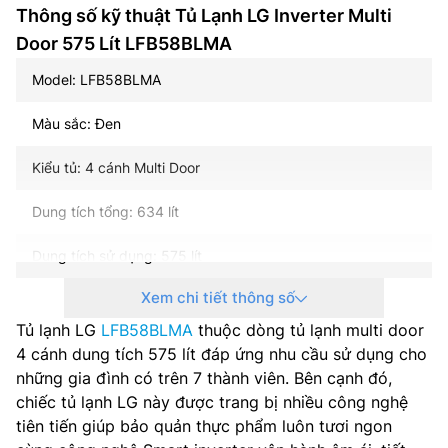
Thông số kỹ thuật Tủ Lạnh LG Inverter Multi
Door 575 Lít LFB58BLMA
Model: LFB58BLMA
Màu sắc: Đen
Kiểu tủ: 4 cánh Multi Door
Dung tích tổng: 634 lít
Dung tích sử dụng: 575 lít
Xem chi tiết thông số
Dung tích năng đá: 176 lít
Tủ lạnh LG
LFB58BLMA
thuộc dòng tủ lạnh multi door
Dung tích năng mát: 399 lít
4 cánh dung tích 575 lít đáp ứng nhu cầu sử dụng cho
những gia đình có trên 7 thành viên. Bên cạnh đó,
Công nghệ inverter: Smart Inverter
chiếc tủ lạnh LG này được trang bị nhiều công nghệ
tiên tiến giúp bảo quản thực phẩm luôn tươi ngon
Công suất tiêu thụ công bố theo TCVN: 620 (kWh/năm)