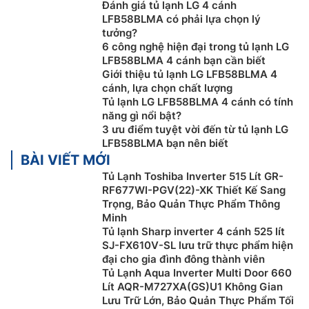
Đánh giá tủ lạnh LG 4 cánh
điều khiển.
LFB58BLMA có phải lựa chọn lý
tưởng?
6 công nghệ hiện đại trong tủ lạnh LG
LFB58BLMA 4 cánh bạn cần biết
Giới thiệu tủ lạnh LG LFB58BLMA 4
cánh, lựa chọn chất lượng
Tủ lạnh LG LFB58BLMA 4 cánh có tính
năng gì nổi bật?
3 ưu điểm tuyệt vời đến từ tủ lạnh LG
LFB58BLMA bạn nên biết
BÀI VIẾT MỚI
Tủ Lạnh Toshiba Inverter 515 Lít GR-
RF677WI-PGV(22)-XK Thiết Kế Sang
Trọng, Bảo Quản Thực Phẩm Thông
Linear Cooling™ bảo quản thực phẩm tươi
Minh
đến 7 ngày
Tủ lạnh Sharp inverter 4 cánh 525 lít
SJ-FX610V-SL lưu trữ thực phẩm hiện
Công nghệ LinearCooling mang đến bước tiến mới
đại cho gia đình đông thành viên
trong việc bảo quản thực phẩm với khả năng kiểm
Tủ Lạnh Aqua Inverter Multi Door 660
soát nhiệt độ chính xác, duy trì mức dao động nhiệt
Lít AQR-M727XA(GS)U1 Không Gian
Lưu Trữ Lớn, Bảo Quản Thực Phẩm Tối
độ trong khoảng ±0.5 độ C, nhờ đó, giữ lại hương vị