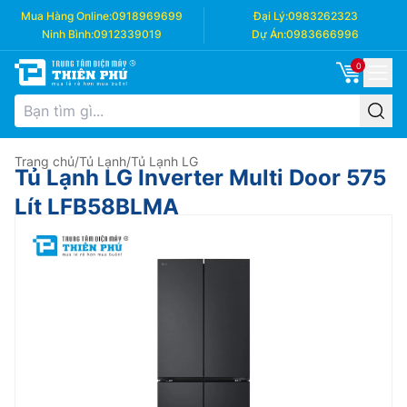
Mua Hàng Online:
0918969699
Đại Lý:
0983262323
Ninh Bình:
0912339019
Dự Án:
0983666996
0
Trang chủ
/
Tủ Lạnh
/
Tủ Lạnh LG
Tủ Lạnh LG Inverter Multi Door 575
Lít LFB58BLMA