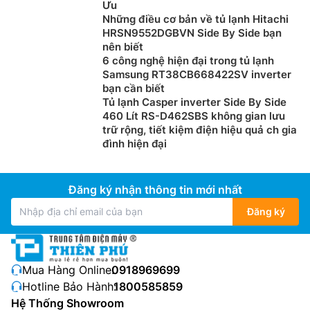
Ưu
tươi ngon lên đến 7 ngày cho thực phẩm của bạn. Với
Những điều cơ bản về tủ lạnh Hitachi
tủ lạnh LG 4 cánh
LFB58BLMA, bạn sẽ hoàn toàn an
HRSN9552DGBVN Side By Side bạn
tâm khi được sử dụng những thực phẩm tươi ngon
nên biết
nhất dù không có thời gian đi chợ mua sắm hàng
6 công nghệ hiện đại trong tủ lạnh
Samsung RT38CB668422SV inverter
ngày.
bạn cần biết
Tủ lạnh Casper inverter Side By Side
460 Lít RS-D462SBS không gian lưu
trữ rộng, tiết kiệm điện hiệu quả ch gia
đình hiện đại
Đăng ký nhận thông tin mới nhất
Đăng ký
Mua Hàng Online:
0918969699
Công nghệ làm lạnh từ cửa DoorCooling⁺™
Hotline Bảo Hành:
1800585859
Phía trên
tủ lạnh LG giá rẻ
LFB58BLMA được thiết kế
Hệ Thống Showroom