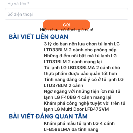
Gửi
Hiện chưa có đánh giá nào!
BÀI VIẾT LIÊN QUAN
3 lý do bạn nên lựa chọn tủ lạnh LG
LTD33BLM 2 cánh cho phòng bếp
Những điểm nổi bật mà tủ lạnh LG
Ngăn đông mềm Fresh Converter⁺™ tiết
LTD31BLM 2 cánh mang lại
Tủ lạnh LG LBD33BLMA 2 cánh cho
kiệm thời gian rã đông
thực phẩm được bảo quản tốt hơn
Tính năng đáng chú ý có ở tủ lạnh LG
Thấu hiểu từng loại thực phẩm cần một nhiệt độ bảo
LTD37BLM 2 cánh
quản lý tưởng khác nhau, ngăn đông mềm Fresh
Ngỡ ngàng với những tiện ích mà tủ
Converter⁺™ trên
tủ lạnh LG inverter
LFB58BLMA cung
lạnh LG F40BG 4 cánh mang lại
cấp khả năng thiết lập nhiệt độ cho từng loại thực
Khám phá công nghệ tuyệt vời trên tủ
lạnh LG Multi Door LFB47SVM
phẩm chuyên biệt như thịt, cá, rau củ lần lượt là -3, 0,
BÀI VIẾT ĐÁNG QUAN TÂM
3 độ C. Nhờ được làm lạnh hoàn hảo, mọi nguyên liệu
Khám phá mẫu tủ lạnh LG 4 cánh
luôn giữ được độ tươi tối đa. Thay đổi cài đặt nhiệt độ
LFB58BLMA đa tính năng
dễ dàng bằng cách nhấn nút chọn chế độ trên bảng