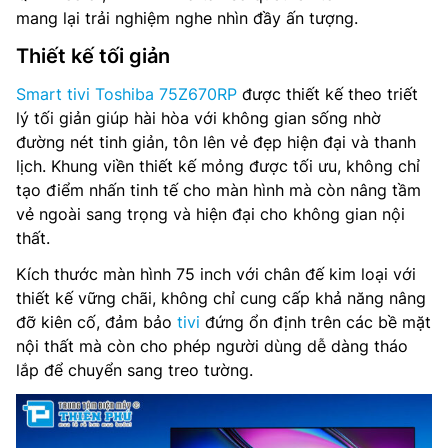
mang lại trải nghiệm nghe nhìn đầy ấn tượng.
Công nghệ âm thanh: Dolby Atmos, 360 Surround
Thiết kế tối giản
Upscaling, AI Natural Vocal Enhancer, REGZA Bass Woofer,
Eilex
Smart tivi Toshiba 75Z670RP
được thiết kế theo triết
lý tối giản giúp hài hòa với không gian sống nhờ
Tìm kiếm bằng giọng nói: Điều khiển giọng nói rảnh tay,
đường nét tinh giản, tôn lên vẻ đẹp hiện đại và thanh
Tìm kiếm giọng nói qua remote, Tìm kiếm bằng giọng nói
thông qua ứng dụng VIDAA kết nối trên điện thoại
lịch. Khung viền thiết kế mỏng được tối ưu, không chỉ
tạo điểm nhấn tinh tế cho màn hình mà còn nâng tầm
Điều khiển tivi bằng điện thoại: Có, Thông qua ứng dụng
vẻ ngoài sang trọng và hiện đại cho không gian nội
VIDAA kết nối trên điện thoại
thất.
Chia sẻ màn hình: AirPlay 2 ,DLNA, Miracast, Content
Kích thước màn hình 75 inch với chân đế kim loại với
Sharing
thiết kế vững chãi, không chỉ cung cấp khả năng nâng
đỡ kiên cố, đảm bảo
tivi
đứng ổn định trên các bề mặt
Truyền thanh Kỹ thuật số: DVB-T2 (*VN: DVB-T2C)
nội thất mà còn cho phép người dùng dễ dàng tháo
lắp để chuyển sang treo tường.
Kết nối: Wifi, Ethernet Network (RJ45), USB, HDMI 2.1 x4,
HDMI eARC, Cổng AV IN, eARC/ARC, headphone 3.5 mm,
Cổng Optical