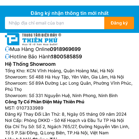
Công nghệ Mini LED trên
tivi Toshiba
75 inch
Đăng ký nhận thông tin mới nhất
75Z670RP mang đến độ tương phản vượt trội và độ
chính xác màu sắc cao, giúp bạn nhìn thấy rõ mọi chi
Đăng ký
tiết và cảm xúc tinh tế, ngay cả trong những cảnh tối
nhất hay sáng nhất. Trải nghiệm câu chuyện sống
động như chưa từng có.
Mua Hàng Online:
0918969699
Hotline Bảo Hành:
1800585859
Hệ Thống Showroom
Tổng Kho: KCN Vĩnh Hoàng, Quận Hoàng Mai, Hà Nội
Showroom: Số 488 Hà Huy Tập, Yên Viên, Gia Lâm, Hà Nội
Showroom: Số 89A Đường Lạc Long Quân, Phường Vĩnh Phúc,
Phú Thọ
Showroom: Số 331 Nguyễn Huệ, Ninh Phong, Ninh Bình
Công Ty Cổ Phần Điện Máy Thiên Phú
MST: 0107333989
Đăng Ký Thay Đổi Lần Thứ: 8, Ngày 05 tháng 09 năm 2024
Nơi Cấp: Phòng DKKD - Sở Kế Hoạch và Đầu Tư TP Hà Nội
Địa Chỉ Trụ Sở: Số 2, Ngách 765/27, Đường Nguyễn Văn Linh,
Công nghệ màu QLED
Tổ 5 P.Sài Đồng, Q.Long Biên, TP.Hà Nội, Việt Nam