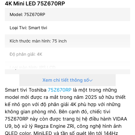
4K Mini LED 75Z670RP
Model: 75Z670RP
Loại Tivi: Smart tivi
Kích thước màn hình: 75 inch
Độ phân giải: 4K
Loại màn hình: IPS LCD
Xem chi tiết thông số
Loại đèn nền: Mini LED
Smart tivi Toshiba
75Z670RP
là một trong những
Tần số quét: 144 Hz
model mới được ra mắt trong năm 2025 sở hữu thiết
kế nhỏ gọn với độ phân giải 4K phù hợp với những
Hệ điều hành – Giao diện: VIDAA U9
không gian phòng nhỏ. Bên cạnh đó, chiếc tivi
75Z670RP này còn được trang bị hệ điều hành VIDAA
Bộ xử lý: AI Regza Engine ZRi Gen3
U9, bộ xử lý Regza Engine ZRi, công nghệ hình ảnh
QLED color, MiniLED và tần số quét lên tới 144Hz
Tổng công suất loa: 40 W