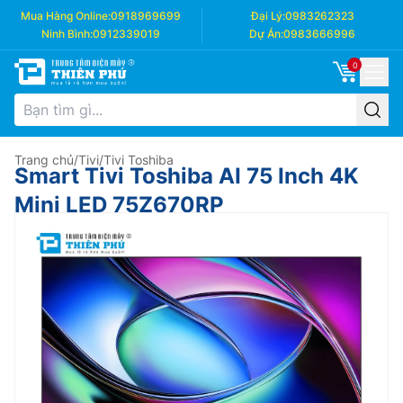
Mua Hàng Online:
0918969699
Đại Lý:
0983262323
Ninh Bình:
0912339019
Dự Án:
0983666996
0
Trang chủ
/
Tivi
/
Tivi Toshiba
Smart Tivi Toshiba AI 75 Inch 4K
Mini LED 75Z670RP