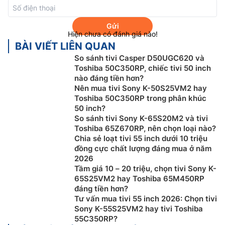
Nhà sản xuất: Toshiba
Xuất xứ: Việt Nam
Gửi
Hiện chưa có đánh giá nào!
BÀI VIẾT LIÊN QUAN
Năm ra mắt: 2025
So sánh tivi Casper D50UGC620 và
Toshiba 50C350RP, chiếc tivi 50 inch
nào đáng tiền hơn?
Nên mua tivi Sony K-50S25VM2 hay
Toshiba 50C350RP trong phân khúc
50 inch?
So sánh tivi Sony K-65S20M2 và tivi
REGZA AI Picture:
Dựa trên cách con người cảm
Toshiba 65Z670RP, nên chọn loại nào?
nhận hình ảnh với chiều sâu, màu sắc chính xác và
Chia sẻ loạt tivi 55 inch dưới 10 triệu
độ rõ nét vượt trội.
đồng cực chất lượng đáng mua ở năm
2026
AI HDR Enhancer:
AI HDR Enhancer thông minh
Tầm giá 10 – 20 triệu, chọn tivi Sony K-
phân tích từng khung hình và tự động điều chỉnh
65S25VM2 hay Toshiba 65M450RP
độ sáng – mang đến hình ảnh chân thực, sắc nét
đáng tiền hơn?
và sống động đến từng chi tiết. Từ những bộ phim
Tư vấn mua tivi 55 inch 2026: Chọn tivi
kinh điển đến sự kiện trực tiếp kịch tính, từng sắc
Sony K-55S25VM2 hay tivi Toshiba
55C350RP?
độ ánh sáng, gam màu và chiều sâu hình ảnh đều