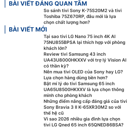
BÀI VIẾT ĐÁNG QUAN TÂM
được thể hiện một cách tinh tế và rực rỡ. Hãy đắm
So sánh tivi Sony K-75S20M2 và tivi
chìm trong thế giới hình ảnh nơi mọi chi tiết đều
Toshiba 75Z670RP, đâu mới là lựa
được tôn vinh – và trải nghiệm giải trí trở nên trọn
chọn chất lượng hơn?
vẹn hơn bao giờ hết.
BÀI VIẾT MỚI
Al Light Sensor Pro:
Toshiba TV tự động điều
Tại sao tivi LG Nano 75 inch 4K AI
chỉnh độ sáng và cân bằng màu sắc theo điều kiện
75NU855BPSA lại thích hợp với phòng
ánh sáng trong phòng của bạn, mang đến trải
khách lớn?
nghiệm xem dễ chịu và bảo vệ mắt hiệu quả.
Review tivi Samsung 43 inch
UA43U8000HKXXV với trợ lý Vision AI
REGZA AI Sound:
Tối ưu âm thanh theo thời gian
có thần kỳ?
thực
Nên mua tivi OLED của Sony hay LG?
AI Motion Enhancer:
Mọi cảnh quay tốc độ cao và
Lựa chọn hàng dùng bền hơn?
phụ đề đều trở nên sống động và mượt mà hơn
Bật mí lý do tivi Samsung 65 inch
nhờ công nghệ xử lý chuyển động mạnh mẽ, ghi lại
UA65U8500HKXXV là lựa chọn thông
minh cho phòng khách
mọi chi tiết với độ sắc nét đáng kinh ngạc. Từ các
Những điểm nâng cấp đáng giá của tivi
trận thể thao đến phim hành động, bạn sẽ như
Sony Bravia 3 II K-65XR30M2 so với
được đưa vào một thế giới nơi mọi diễn biến diễn
thế hệ cũ
ra ngay trước mắt
Vì sao 2026 nhiều gia đình lựa chọn
tivi LG Qned 65 inch 65QNED86BSA?
Công nghệ Mini LED