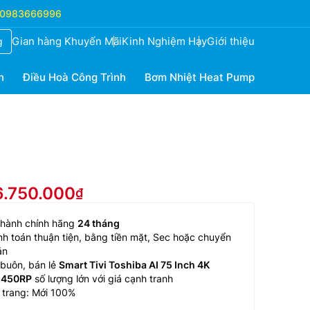
0983666996
Gian hàng Khuyến Mãi
Kinh Nghiệm Hay
Giới thiệu
g
h
Điều Hoà Công Trình
Bơm Nhiệt Heat Pump
6.750.000
 hành chính hãng
24 tháng
h toán thuận tiện, bằng tiền mặt, Sec hoặc chuyển
ản
buôn, bán lẻ
Smart Tivi Toshiba AI 75 Inch 4K
450RP
số lượng lớn với giá cạnh tranh
 trang: Mới 100%