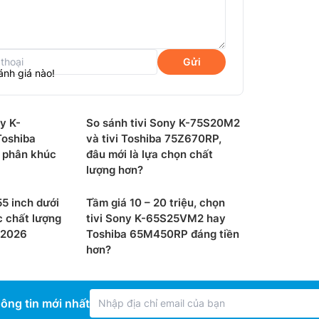
Xuất xứ:
Năm ra 
Gửi
ánh giá nào!
y K-
So sánh tivi Sony K-75S20M2
oshiba
và tivi Toshiba 75Z670RP,
 phân khúc
đâu mới là lựa chọn chất
lượng hơn?
 55 inch dưới
Tầm giá 10 – 20 triệu, chọn
c chất lượng
tivi Sony K-65S25VM2 hay
 2026
Toshiba 65M450RP đáng tiền
hơn?
 phân tích và điều chỉnh các thông số hình
ông tin mới nhất
chất lượng hiển thị phù hợp và được tối ưu