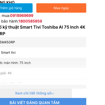
NG KHO
Thêm giỏ hàng
Mua ngay
t mua:
0918969699
e bảo hành:
1800585859
 kỹ thuật Smart Tivi Toshiba AI 75 Inch 4K
RP
75M450RP
: Smart tivi
ớc màn hình: 75 inch
giải: 4K
 hình: IPS LCD
Xem chi tiết thông số
 nền: LED nền (Direct LED)
BÀI VIẾT ĐÁNG QUAN TÂM
uét: 60 Hz