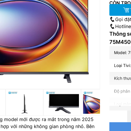
CÒN TRO
Gọi đặ
Hotlin
Thông số
75M450
Model: 
Loại Tivi
Kích thư
Độ phân 
Loại màn
Loại đèn
ng model mới được ra mắt trong năm 2025
ù hợp với những không gian phòng nhỏ. Bên
Tần số q