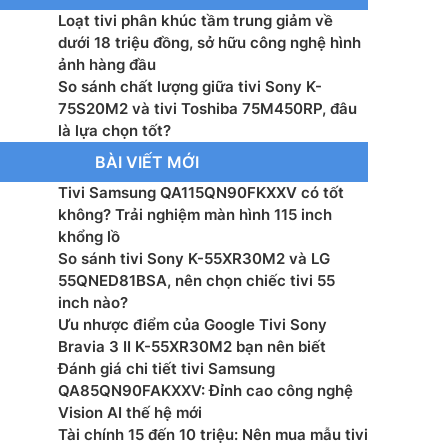
Loạt tivi phân khúc tầm trung giảm về
hành – Giao diện: VIDAA U9
dưới 18 triệu đồng, sở hữu công nghệ hình
ảnh hàng đầu
: AI Regza Engine ZR Gen 3
So sánh chất lượng giữa tivi Sony K-
75S20M2 và tivi Toshiba 75M450RP, đâu
g suất loa: 36 W
là lựa chọn tốt?
BÀI VIẾT MỚI
 loa: –
Tivi Samsung QA115QN90FKXXV có tốt
không? Trải nghiệm màn hình 115 inch
 bằng giọng nói: Điều khiển giọng nói rảnh tay, Tìm
ng nói qua remote, Tìm kiếm bằng giọng nói thông
khổng lồ
dụng VIDAA kết nối trên điện thoại
So sánh tivi Sony K-55XR30M2 và LG
55QNED81BSA, nên chọn chiếc tivi 55
ển tivi bằng điện thoại: Có, Thông qua ứng dụng
inch nào?
t nối trên điện thoại
Ưu nhược điểm của Google Tivi Sony
Bravia 3 II K-55XR30M2 bạn nên biết
màn hình: AirPlay 2 ,DLNA, Miracast, Content Sharing
Đánh giá chi tiết tivi Samsung
QA85QN90FAKXXV: Đỉnh cao công nghệ
hanh Kỹ thuật số: DVB-T2 (*VN: DVB-T2C)
Vision AI thế hệ mới
Tài chính 15 đến 10 triệu: Nên mua mẫu tivi