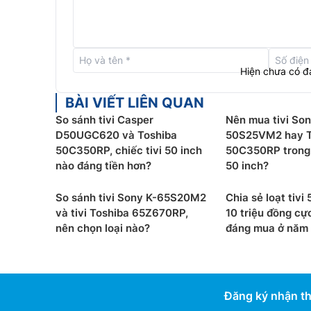
Hiện chưa có đ
BÀI VIẾT LIÊN QUAN
So sánh tivi Casper
Nên mua tivi Son
D50UGC620 và Toshiba
50S25VM2 hay T
50C350RP, chiếc tivi 50 inch
50C350RP trong
nào đáng tiền hơn?
50 inch?
So sánh tivi Sony K-65S20M2
Chia sẻ loạt tivi
và tivi Toshiba 65Z670RP,
10 triệu đồng cự
nên chọn loại nào?
đáng mua ở năm
AI Picture:
Tivi Toshiba 4K 75M450RP tự động
Đăng ký nhận th
ảnh theo nội dung đang xem, nhằm mang lại 