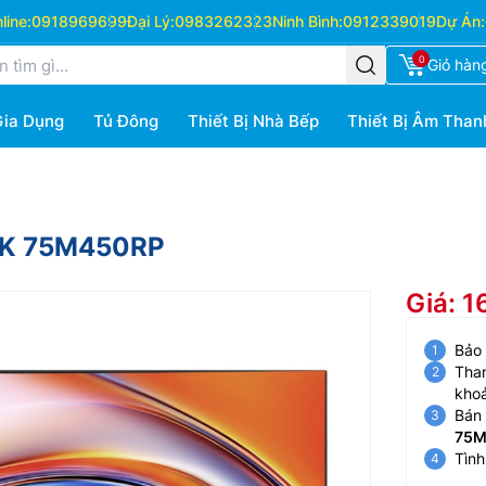
ine:
0918969699
Đại Lý:
0983262323
Ninh Bình:
0912339019
Dự Án:
0
Giỏ hàn
Gia Dụng
Tủ Đông
Thiết Bị Nhà Bếp
Thiết Bị Âm Than
 4K 75M450RP
Giá: 1
Bảo
Than
kho
Bán 
75M
Tình