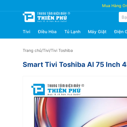
Mua Hàng Onl
Tivi
Điều Hòa
Tủ Lạnh
Máy Giặt
Điện 
Trang chủ
/
Tivi
/
Tivi Toshiba
Smart Tivi Toshiba AI 75 Inch