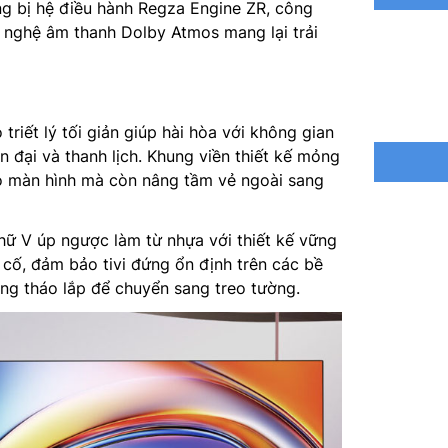
ng bị hệ điều hành Regza Engine ZR, công
 nghệ âm thanh Dolby Atmos mang lại trải
Hệ điều 
Bộ xử lý
Tổng côn
triết lý tối giản giúp hài hòa với không gian
n đại và thanh lịch. Khung viền thiết kế mỏng
Hệ thống
ho màn hình mà còn nâng tầm vẻ ngoài sang
Tìm kiếm
kiếm giọ
hữ V úp ngược làm từ nhựa với thiết kế vững
qua ứng 
 cố, đảm bảo tivi đứng ổn định trên các bề
ng tháo lắp để chuyển sang treo tường.
Điều khi
VIDAA kế
Chia sẻ 
Truyền t