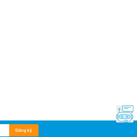
 chân đế tivi: Kim loại
xuất: Toshiba
 Việt Nam
mắt: 2025
Đăng ký