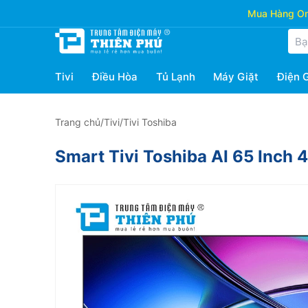
Mua Hàng Onl
Tivi
Điều Hòa
Tủ Lạnh
Máy Giặt
Điện 
Trang chủ
/
Tivi
/
Tivi Toshiba
Smart Tivi Toshiba AI 65 Inch