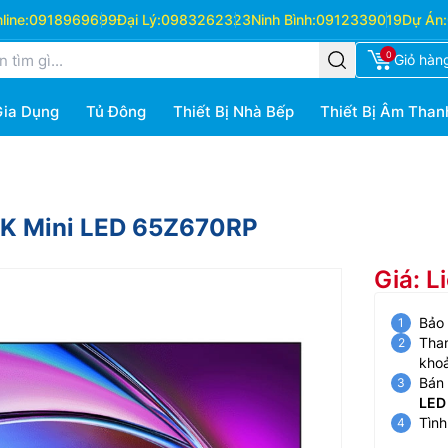
ine:
0918969699
Đại Lý:
0983262323
Ninh Bình:
0912339019
Dự Án:
0
Giỏ hàn
Gia Dụng
Tủ Đông
Thiết Bị Nhà Bếp
Thiết Bị Âm Than
 4K Mini LED 65Z670RP
Giá: L
Bảo
Than
kho
Bán 
LED
Tình