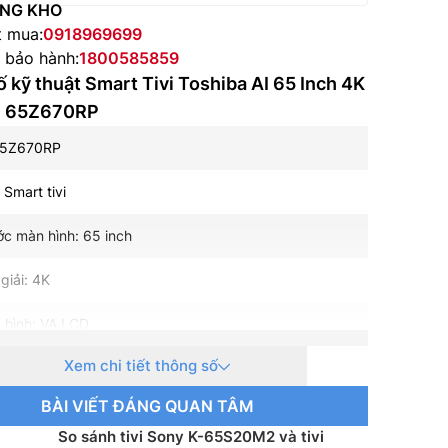
NG KHO
t mua:
0918969699
e bảo hành:
1800585859
 kỹ thuật Smart Tivi Toshiba AI 65 Inch 4K
D 65Z670RP
65Z670RP
: Smart tivi
ớc màn hình: 65 inch
giải: 4K
 hình: VA LCD
Xem chi tiết thông số
 nền: Mini LED
BÀI VIẾT ĐÁNG QUAN TÂM
uét: 144 Hz
So sánh tivi Sony K-65S20M2 và tivi