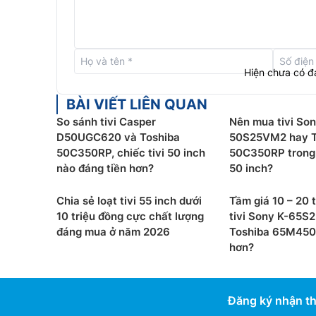
Hiện chưa có đ
BÀI VIẾT LIÊN QUAN
So sánh tivi Casper
Nên mua tivi Son
D50UGC620 và Toshiba
50S25VM2 hay T
50C350RP, chiếc tivi 50 inch
50C350RP trong
nào đáng tiền hơn?
50 inch?
Chia sẻ loạt tivi 55 inch dưới
Tầm giá 10 – 20 t
10 triệu đồng cực chất lượng
tivi Sony K-65S
đáng mua ở năm 2026
Toshiba 65M450
hơn?
REGZA AI Picture:
Dựa trên cách con người c
Đăng ký nhận th
chính xác và độ rõ nét vượt trội.