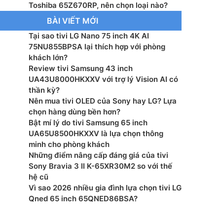
hành – Giao diện: VIDAA U9
Toshiba 65Z670RP, nên chọn loại nào?
BÀI VIẾT MỚI
: AI Regza Engine ZRi Gen 3
Tại sao tivi LG Nano 75 inch 4K AI
75NU855BPSA lại thích hợp với phòng
g suất loa: 40 W
khách lớn?
Review tivi Samsung 43 inch
ệ âm thanh: Dolby Atmos, 360 Surround Upscaling,
al Vocal Enhancer, REGZA Bass Woofer, Eilex
UA43U8000HKXXV với trợ lý Vision AI có
thần kỳ?
 bằng giọng nói: Điều khiển giọng nói rảnh tay, Tìm
Nên mua tivi OLED của Sony hay LG? Lựa
ng nói qua remote, Tìm kiếm bằng giọng nói thông
chọn hàng dùng bền hơn?
dụng VIDAA kết nối trên điện thoại
Bật mí lý do tivi Samsung 65 inch
UA65U8500HKXXV là lựa chọn thông
ển tivi bằng điện thoại: Có, Thông qua ứng dụng
minh cho phòng khách
t nối trên điện thoại
Những điểm nâng cấp đáng giá của tivi
Sony Bravia 3 II K-65XR30M2 so với thế
màn hình: AirPlay 2 ,DLNA, Miracast, Content Sharing
hệ cũ
Vì sao 2026 nhiều gia đình lựa chọn tivi LG
hanh Kỹ thuật số: DVB-T2 (*VN: DVB-T2C)
Qned 65 inch 65QNED86BSA?
 Wifi, Ethernet Network (RJ45), USB, HDMI 2.1 x4,