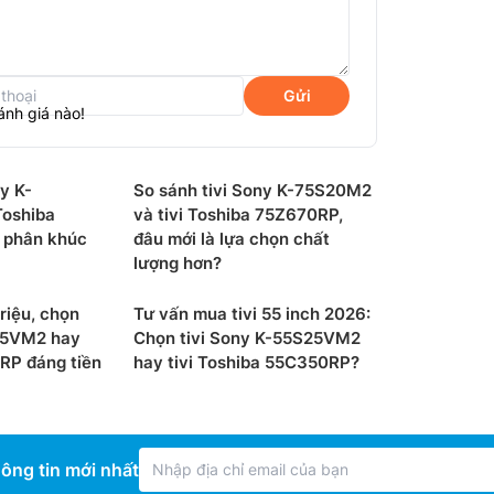
Chất liệu
Nhà sản 
Gửi
ánh giá nào!
Xuất xứ:
Năm ra 
y K-
So sánh tivi Sony K-75S20M2
oshiba
và tivi Toshiba 75Z670RP,
 phân khúc
đâu mới là lựa chọn chất
lượng hơn?
riệu, chọn
Tư vấn mua tivi 55 inch 2026:
25VM2 hay
Chọn tivi Sony K-55S25VM2
RP đáng tiền
hay tivi Toshiba 55C350RP?
ảm nhận hình ảnh với chiều sâu, màu sắc
ông tin mới nhất