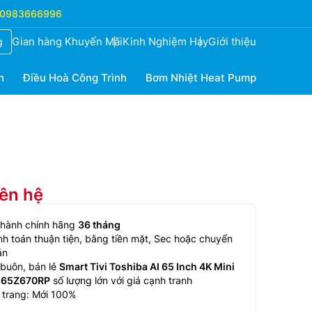
0983666996
Gian hàng Khuyến Mãi
Kinh Nghiệm Hay
Giới thiệu
g
h
Điều Hoà Công Trình
Bơm Nhiệt Heat Pump
iên hệ
 hành chính hãng
36 tháng
h toán thuận tiện, bằng tiền mặt, Sec hoặc chuyển
ản
buôn, bán lẻ
Smart Tivi Toshiba AI 65 Inch 4K Mini
 65Z670RP
số lượng lớn với giá cạnh tranh
 trang: Mới 100%