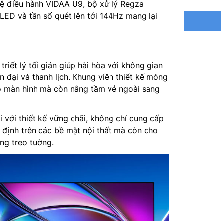
hệ điều hành VIDAA U9, bộ xử lý Regza
Hệ điều 
LED và tần số quét lên tới 144Hz mang lại
Bộ xử lý
Tổng côn
triết lý tối giản giúp hài hòa với không gian
Công ngh
n đại và thanh lịch. Khung viền thiết kế mỏng
AI Natur
ho màn hình mà còn nâng tầm vẻ ngoài sang
Tìm kiếm
kiếm giọ
i với thiết kế vững chãi, không chỉ cung cấp
qua ứng 
định trên các bề mặt nội thất mà còn cho
ng treo tường.
Điều khi
VIDAA kế
Chia sẻ 
Truyền t
Kết nối: