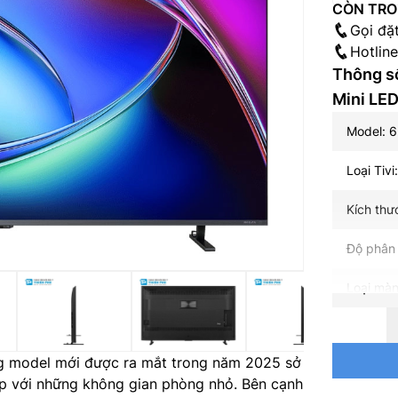
CÒN TRO
Gọi đặ
Hotlin
Thông số
Mini LE
Model: 
Loại Tivi
Kích thư
Độ phân 
Loại màn
Loại đèn
g model mới được ra mắt trong năm 2025 sở
Tần số q
ợp với những không gian phòng nhỏ. Bên cạnh