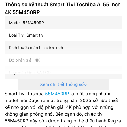
Thông số kỹ thuật Smart Tivi Toshiba AI 55 Inch
4K 55M450RP
Model: 55M450RP
Loại Tivi: Smart tivi
Kích thước màn hình: 55 inch
Độ phân giải: 4K
Loại màn hình: VA LCD
Xem chi tiết thông số
Loại đèn nền: LED nền (Direct LED)
Smart tivi Toshiba
55M450RP
là một trong những
Tần số quét: 60 Hz
model mới được ra mắt trong năm 2025 sở hữu thiết
kế nhỏ gọn với độ phân giải 4K phù hợp với những
Hệ điều hành – Giao diện: VIDAA U9
không gian phòng nhỏ. Bên cạnh đó, chiếc tivi
55M450RP này còn được trang bị hệ điều hành Regza
Bộ xử lý: AI Regza Engine ZR Gen 3