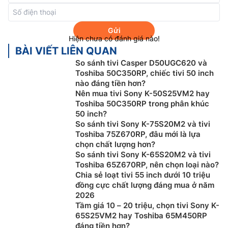
thế giới.
Gửi
Hiện chưa có đánh giá nào!
BÀI VIẾT LIÊN QUAN
So sánh tivi Casper D50UGC620 và
Toshiba 50C350RP, chiếc tivi 50 inch
nào đáng tiền hơn?
Nên mua tivi Sony K-50S25VM2 hay
Toshiba 50C350RP trong phân khúc
50 inch?
So sánh tivi Sony K-75S20M2 và tivi
Toshiba 75Z670RP, đâu mới là lựa
chọn chất lượng hơn?
AI Picture:
Tivi Toshiba 4K 55M450RP tự động
So sánh tivi Sony K-65S20M2 và tivi
Toshiba 65Z670RP, nên chọn loại nào?
phân tích và điều chỉnh các thông số hình ảnh theo
Chia sẻ loạt tivi 55 inch dưới 10 triệu
nội dung đang xem, nhằm mang lại chất lượng hiển
đồng cực chất lượng đáng mua ở năm
thị phù hợp và được tối ưu hóa.
2026
AI 4K Clarity:
Được hỗ trợ bởi bộ xử lý AI Regza
Tầm giá 10 – 20 triệu, chọn tivi Sony K-
Engine ZR Gen 3, công nghệ AI 4K Clarity kết hợp
65S25VM2 hay Toshiba 65M450RP
đáng tiền hơn?
trí tuệ nhân tạo tiên tiến để mang đến chất lượng