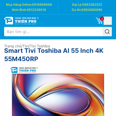
Mua Hàng Online:
0918969699
Đại Lý:
0983262323
Ninh Bình:
0912339019
Dự Án:
0983666996
0
Trang chủ
/
Tivi
/
Tivi Toshiba
Smart Tivi Toshiba AI 55 Inch 4K
55M450RP