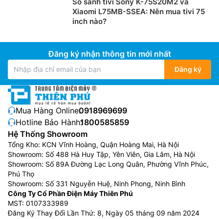
So sánh tivi Sony K-75S20M2 và
Công nghệ màu QLED
Xiaomi L75MB-SSEA: Nên mua tivi 75
inch nào?
Smart tivi Toshiba
AI 55 inch 55M450RP được trang bị
công nghệ màu QLED tái tạo màu sắc sống động,
chân thực – hiển thị hơn một tỷ sắc độ màu với độ
Đăng ký nhận thông tin mới nhất
chính xác cao. Hãy đắm chìm trong trải nghiệm xem
Đăng ký
sống động và chân thật, nơi mọi chi tiết và sắc thái
đều được thể hiện rõ ràng, đầy cảm xúc.
Mua Hàng Online:
0918969699
Hotline Bảo Hành:
1800585859
Hệ Thống Showroom
Tổng Kho: KCN Vĩnh Hoàng, Quận Hoàng Mai, Hà Nội
Showroom: Số 488 Hà Huy Tập, Yên Viên, Gia Lâm, Hà Nội
Showroom: Số 89A Đường Lạc Long Quân, Phường Vĩnh Phúc,
Phú Thọ
Showroom: Số 331 Nguyễn Huệ, Ninh Phong, Ninh Bình
Công Ty Cổ Phần Điện Máy Thiên Phú
MST: 0107333989
Đăng Ký Thay Đổi Lần Thứ: 8, Ngày 05 tháng 09 năm 2024