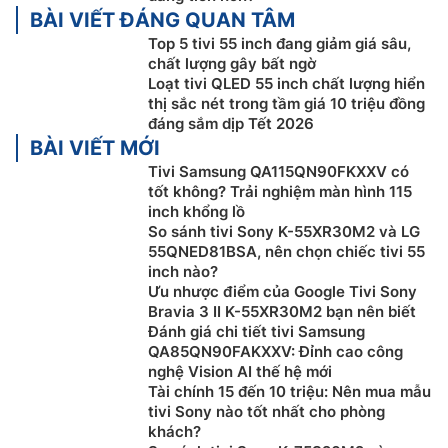
BÀI VIẾT ĐÁNG QUAN TÂM
hình ảnh vượt trội. Giải pháp toàn diện này giúp
Top 5 tivi 55 inch đang giảm giá sâu,
khử nhiễu hiệu quả, nâng cao chất lượng video
chất lượng gây bất ngờ
trực tuyến và tự động nâng cấp nội dung lên
Loạt tivi QLED 55 inch chất lượng hiển
chuẩn 4K một cách thông minh.
thị sắc nét trong tầm giá 10 triệu đồng
AI Motion Enhancer:
Công nghệ này giúp xử lý
đáng sắm dịp Tết 2026
chuyển động nhanh nhằm tái hiện từng phân cảnh
BÀI VIẾT MỚI
sống động, đưa bạn lạc vào thể giới điện ảnh, nơi
Tivi Samsung QA115QN90FKXXV có
từng khung hình đều chân thực như đang xảy ra
tốt không? Trải nghiệm màn hình 115
inch khổng lồ
trước mắt.
So sánh tivi Sony K-55XR30M2 và LG
AI HDR Enhancer:
Công nghệ này sẽ phân tích
55QNED81BSA, nên chọn chiếc tivi 55
từng khung hình và tự động điều chỉnh độ sáng để
inch nào?
hiển thị hình ảnh chân thực nhất. Bạn sẽ không bỏ
Ưu nhược điểm của Google Tivi Sony
lỡ bất kỳ chi tiết ào, từ những bộ phim kinh điển
Bravia 3 II K-55XR30M2 bạn nên biết
Đánh giá chi tiết tivi Samsung
đến các sự kiện trực tiếp tất cả đều hiện lên sống
QA85QN90FAKXXV: Đỉnh cao công
động với màu sắc rực rỡ và độ sáng vượt trội.
nghệ Vision AI thế hệ mới
AI Sound:
Với công nghệ này, tivi Toshiba 55 inch
Tài chính 15 đến 10 triệu: Nên mua mẫu
4K 55M450RP sẽ được tối ưu âm thanh theo thời
tivi Sony nào tốt nhất cho phòng
gian thực bằng trí tuệ nhân tạo.
khách?