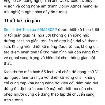
Engine ZR, công nghệ hình ảnh QLED color, Dolby
Vision và công nghệ âm thanh Dolby Atmos mang lại
Tổng công suất loa: 24 W
trải nghiệm nghe nhìn đầy ấn tượng.
Hệ thống loa: –
Thiết kế tối giản
Tìm kiếm bằng giọng nói: Điều khiển giọng nói rảnh tay,
Smart tivi Toshiba 55M450RP
được thiết kế theo triết
Tìm kiếm giọng nói qua remote, Tìm kiếm bằng giọng nói
lý tối giản giúp hài hòa với không gian sống nhờ
thông qua ứng dụng VIDAA kết nối trên điện thoại
đường nét tinh giản, tôn lên vẻ đẹp hiện đại và thanh
lịch. Khung viền thiết kế mỏng được tối ưu, không chỉ
Điều khiển tivi bằng điện thoại: Có, Thông qua ứng dụng
VIDAA kết nối trên điện thoại
tạo điểm nhấn tinh tế cho màn hình mà còn nâng tầm
vẻ ngoài sang trọng và hiện đại cho không gian nội
Chia sẻ màn hình: AirPlay 2 ,DLNA, Miracast, Content
thất.
Sharing
Kích thước màn hình 55 inch với chân đế dạng chữ V
Truyền thanh Kỹ thuật số: DVB-T2 (*VN: DVB-T2C)
úp ngược làm từ nhựa với thiết kế vững chãi, không
chỉ cung cấp khả năng nâng đỡ kiên cố, đảm bảo tivi
Kết nối: Wifi, HDMIx 2, HDMI eARC, eARC/ARC, Cổng
đứng ổn định trên các bề mặt nội thất mà còn cho
Optical , Cổng AV IN, headphone 3.5 mm
phép người dùng dễ dàng tháo lắp để chuyển sang
treo tường.
Điều khiển từ xa: Có