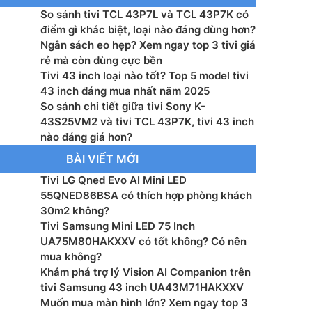
So sánh tivi TCL 43P7L và TCL 43P7K có
: –
điểm gì khác biệt, loại nào đáng dùng hơn?
Ngân sách eo hẹp? Xem ngay top 3 tivi giá
g suất loa: 2×10 W
rẻ mà còn dùng cực bền
Tivi 43 inch loại nào tốt? Top 5 model tivi
ấp điện: 200-240 V～50/60 Hz
43 inch đáng mua nhất năm 2025
So sánh chi tiết giữa tivi Sony K-
 thụ nguồn (Tối đa): – W
43S25VM2 và tivi TCL 43P7K, tivi 43 inch
nào đáng giá hơn?
 Wifi, HDMI, HDMI eARC, Optical, USB, Bluetooth, LAN
BÀI VIẾT MỚI
Tivi LG Qned Evo AI Mini LED
ển từ xa: Có, tích hợp tìm kiếm bằng giọng nói
55QNED86BSA có thích hợp phòng khách
30m2 không?
ớc có chân, đặt bàn: 956 x 600 x 185 mm
Tivi Samsung Mini LED 75 Inch
UA75M80HAKXXV có tốt không? Có nên
ng có chân đế: 6.7 kg
mua không?
Khám phá trợ lý Vision AI Companion trên
ớc không chân, treo tường: 956 x 559 x 72 mm
tivi Samsung 43 inch UA43M71HAKXXV
Muốn mua màn hình lớn? Xem ngay top 3
ng không chân: 6.6 kg