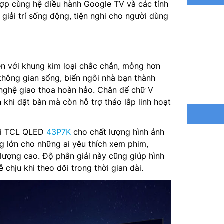
hợp cùng hệ điều hành Google TV và các tính
giải trí sống động, tiện nghi cho người dùng
RAM/ROM
Tổng côn
Nguồn c
ền với khung kim loại chắc chắn, mỏng hơn
không gian sống, biến ngôi nhà bạn thành
Mức tiêu
g nghệ giao thoa hoàn hảo. Chân đế chữ V
khi đặt bàn mà còn hỗ trợ tháo lắp linh hoạt
Kết nối:
Điều khi
ivi TCL QLED
43P7K
cho chất lượng hình ảnh
ng lớn cho những ai yêu thích xem phim,
Kích thư
 lượng cao. Độ phân giải này cũng giúp hình
 chịu khi theo dõi trong thời gian dài.
Khối lượ
Kích thư
Khối lượ