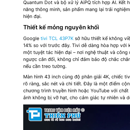
Quantum Dot và bộ xử lý AiPQ tích hợp AI. Kết 
năng thông minh, sản phẩm mang lại trải nghiệm 
hiện đại.
Thiết kế mỏng nguyên khối
Google
tivi TCL 43P7K
sở hữu thiết kế không vi
14% so với trước đây. Tivi dễ dàng hòa hợp với 
một tuyệt tác hiện đại – nơi nghệ thuật và côn
ngược cân đối, không chỉ đảm bảo độ chắc chắn 
nếu cần treo tường.
Màn hình 43 inch cùng độ phân giải 4K, chiếc t
rõ ràng, sắc nét và chi tiết. Đây là một điểm cộ
chương trình truyền hình hoặc YouTube với chất
ảnh không bị vỡ hạt, cho cảm giác tự nhiên và dễ