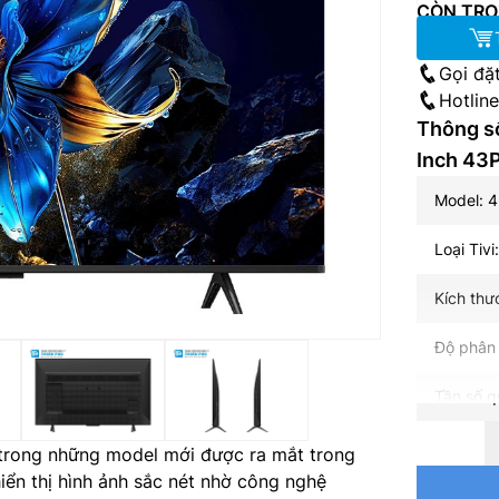
CÒN TRO
Gọi đặ
Hotlin
Thông số
Inch 43
Model: 
Loại Tivi
Kích thư
Độ phân 
Tần số q
Hệ điều 
trong những model mới được ra mắt trong
hiển thị hình ảnh sắc nét nhờ công nghệ
Bộ xử lý