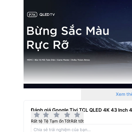
Xem th
Bộ vi xử lý AiPQ
Đánh giá Google Tivi TCL QLED 4K 43 Inch 
Tivi TCL
43P7K được trang bị bộ xử lý AiPQ giúp
sắc nét. Đồng thời, công nghệ tăng tốc độ chơ
Rất tệ
Tệ
Tạm ổn
Tốt
Rất tốt
Giờ đây, bạn có thể tận hưởng trọn vẹn một đ
Bên cạnh đó, công nghệ AI tích hợp còn mang đế