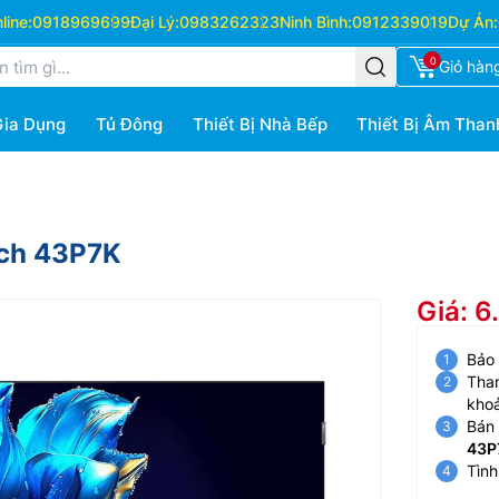
ine:
0918969699
Đại Lý:
0983262323
Ninh Bình:
0912339019
Dự Án:
0
Giỏ hàn
Gia Dụng
Tủ Đông
Thiết Bị Nhà Bếp
Thiết Bị Âm Than
nch 43P7K
Giá: 6
Bảo
Than
kho
Bán 
43P
Tình