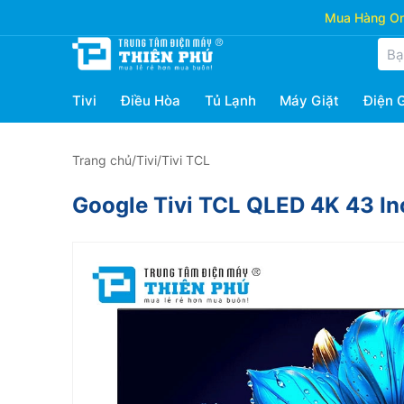
Mua Hàng Onl
Tivi
Điều Hòa
Tủ Lạnh
Máy Giặt
Điện 
Trang chủ
/
Tivi
/
Tivi TCL
Google Tivi TCL QLED 4K 43 I