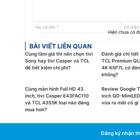
Ai Clarity:
AI Clarity nhận diện chi tiết hình 
cấp hình ảnh có độ phân giải thấp lên chất l
một cách chính xác để mang lại trải nghiệm h
Hiện chưa có đ
Ai Color:
Công nghệ này tái tạo hình ảnh bằn
độ đậm màu, độ bão hòa và độ tương phản.
BÀI VIẾT LIÊN QUAN
tái hiện sống động, chân thực và mang đậm 
Cùng tầm giá thì nên chọn tivi
Đánh giá chi tiết
Ai HDR:
Không chỉ tái hiện màu sắc, độ sáng
Sony hay tivi Casper và TCL
TCL Premium QL
còn đảm bảo hình ảnh hiển thị đúng như ý đ
để tiết kiệm chi phí?
4K 65P7L có đán
Ai Contrast:
Công nghệ này giúp hiển thị rõ
không?
và các chi tiết phức tạp, mang đến hình ảnh
kiện ánh sáng.
Cùng màn hình Full HD 43
Review Google T
Ai Motion:
AI Motion nhạy bén phát hiện các
inch, tivi Casper E43FAC110
inch QD-MiniLE
chuyển động dựa trên tốc độ làm mới và số k
và TCL 43S5K loại nào đáng
vừa ra mắt có gì
xé hình, mang lại hình ảnh mượt mà và liền m
mua hơn?
Đăng ký nhận th