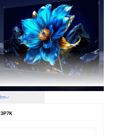
Nhà sản 
Xuất xứ:
Năm ra 
êm
43P7K
 xử lý nội dung với chất lượng 4K ổn định và
i game mang đến trải nghiệm mượt mà hơn.
êm phim hoặc game chân thực và sống động.
n nhiều tính năng hữu ích như: