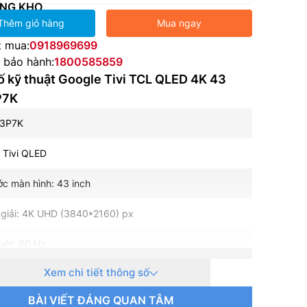
NG KHO
Thêm giỏ hàng
Mua ngay
t mua:
0918969699
e bảo hành:
1800585859
 kỹ thuật Google Tivi TCL QLED 4K 43
P7K
43P7K
: Tivi QLED
ớc màn hình: 43 inch
giải: 4K UHD (3840*2160) px
uét: 60 Hz
Xem chi tiết thông số
hành – Giao diện: Google TV
BÀI VIẾT ĐÁNG QUAN TÂM
: Bộ xử lý AiPQ