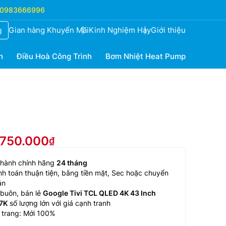
0983666996
Gian hàng Khuyến Mãi
Kinh Nghiệm Hay
Giới thiệu
g
h
Điều Hoà Công Trình
Bơm Nhiệt Heat Pump
.750.000
 hành chính hãng
24 tháng
h toán thuận tiện, bằng tiền mặt, Sec hoặc chuyển
ản
buôn, bán lẻ
Google Tivi TCL QLED 4K 43 Inch
7K
số lượng lớn với giá cạnh tranh
 trang: Mới 100%