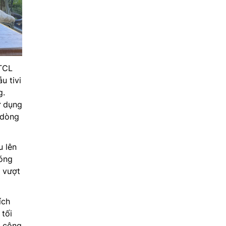
 TCL
u tivi
g.
ử dụng
 dòng
u lên
bóng
 vượt
ích
 tối
p công