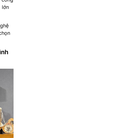
 lớn
nghệ
 chọn
ình