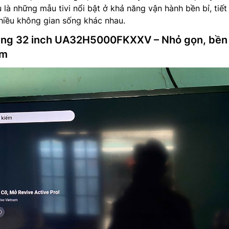
 là những mẫu tivi nổi bật ở khả năng vận hành bền bỉ, tiết
hiều không gian sống khác nhau.
ung 32 inch UA32H5000FKXXV – Nhỏ gọn, bền 
ệm