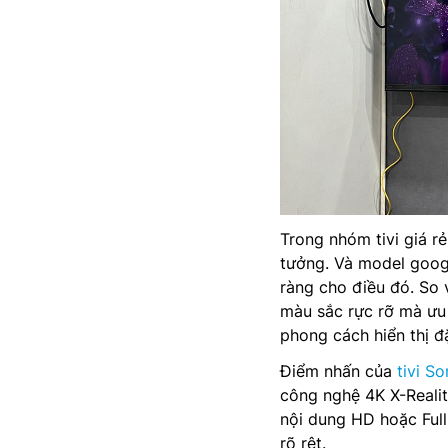
Trong nhóm tivi giá rẻ
tưởng. Và model goog
ràng cho điều đó. So 
màu sắc rực rỡ mà ưu 
phong cách hiển thị đ
Điểm nhấn của
tivi S
công nghệ 4K X-Realit
nội dung HD hoặc Full
rõ rệt.