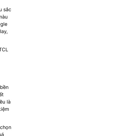
u sắc
 màu
ogle
lay,
 TCL
i
 bền
ất
u là
kiệm
 chọn
uá