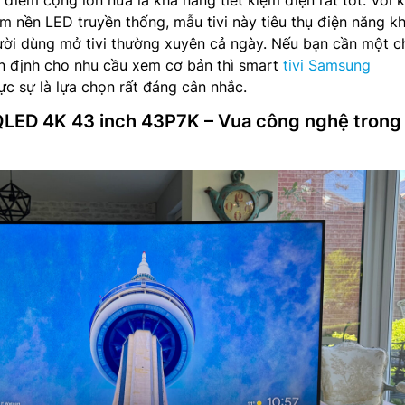
điểm cộng lớn nữa là khả năng tiết kiệm điện rất tốt. Với k
m nền LED truyền thống, mẫu tivi này tiêu thụ điện năng k
ười dùng mở tivi thường xuyên cả ngày. Nếu bạn cần một c
 ổn định cho nhu cầu xem cơ bản thì smart
tivi Samsung
ực sự là lựa chọn rất đáng cân nhắc.
QLED 4K 43 inch 43P7K – Vua công nghệ trong