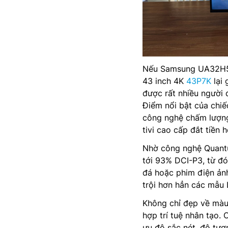
Nếu Samsung UA32H500
43 inch 4K
43P7K
lại 
được rất nhiều người 
Điểm nổi bật của chiế
công nghệ chấm lượng 
tivi cao cấp đắt tiền h
Nhờ công nghệ Quan
tới 93% DCI-P3, từ đó
đá hoặc phim điện ảnh
trội hơn hẳn các mẫu
Không chỉ đẹp về màu
hợp trí tuệ nhân tạo. 
ưu độ sắc nét, độ tươ