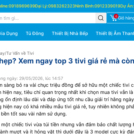
ine:
0918969699
Đại Lý:
0983262323
Ninh Bình:
0912339019
Dự Án:
0
Giỏ hàn
Gia Dụng
Tủ Đông
Thiết Bị Nhà Bếp
Thiết Bị Âm Than
Hay
/
Tư Vấn về Tivi
hẹp? Xem ngay top 3 tivi giá rẻ mà cò
ng ngày: 29/05/2026, lúc 14:57
n sàng bỏ ra vài chục triệu đồng để sở hữu một chiếc tivi 
h hiện nay, tiêu chí quan trọng nhất khi chọn mua tivi vẫn là
g ổn định lâu dài và đáp ứng tốt nhu cầu giải trí hằng ngày
g hiện nay có khá nhiều mẫu tivi giá rẻ, tuy nhiên không phả
bền tốt sau vài năm sử dụng.
một chiếc tivi vừa túi tiền nhưng vẫn đảm bảo chất lượng 
hành mượt và ít hỏng vặt thì dưới đây là 3 model cực kỳ đá