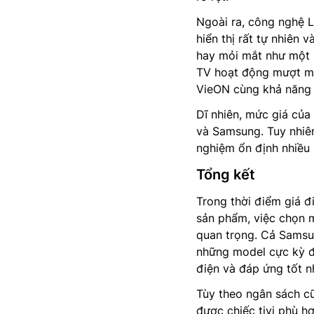
Ngoài ra, công nghệ 
hiển thị rất tự nhiên
hay mỏi mắt như một s
TV hoạt động mượt mà
VieON cùng khả năng đi
Dĩ nhiên, mức giá củ
và Samsung. Tuy nhiên,
nghiệm ổn định nhiều 
Tổng kết
Trong thời điểm giá 
sản phẩm, việc chọn mộ
quan trọng. Cả Sams
những model cực kỳ đá
điện và đáp ứng tốt nh
Tùy theo ngân sách cũ
được chiếc tivi phù h