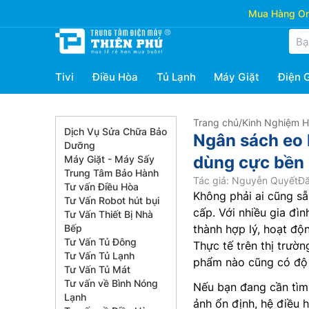
Mua Hàng Onl
Tivi
Điều Hòa
Tủ Lạnh
Máy Giặt
Điện 
Trang chủ
/
Kinh Nghiệm 
Dịch Vụ Sửa Chữa Bảo
Ngân sách eo 
Dưỡng
dùng cực bền
Máy Giặt - Máy Sấy
Trung Tâm Bảo Hành
Tác giả: Nguyễn Quyết
Đă
Tư vấn Điều Hòa
Không phải ai cũng sẵ
Tư Vấn Robot hút bụi
cấp. Với nhiều gia đìn
Tư Vấn Thiết Bị Nhà
Bếp
thành hợp lý, hoạt độn
Tư Vấn Tủ Đông
Thực tế trên thị trườn
Tư Vấn Tủ Lạnh
phẩm nào cũng có độ 
Tư Vấn Tủ Mát
Tư vấn về Bình Nóng
Nếu bạn đang cần tìm 
Lạnh
ảnh ổn định, hệ điều 