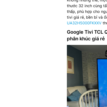
Không những thế, một 
thước 32 inch cùng tấ
thấp, phù hợp cho ng
tivi giá rẻ, bền bỉ và
UA32H5000FKXXV
th
Google Tivi TCL 
phân khúc giá rẻ