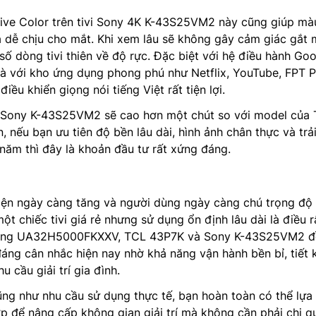
Live Color trên tivi Sony 4K K-43S25VM2 này cũng giúp mà
 và dễ chịu cho mắt. Khi xem lâu sẽ không gây cảm giác gắt
ố dòng tivi thiên về độ rực. Đặc biệt với hệ điều hành Go
 với kho ứng dụng phong phú như Netflix, YouTube, FPT P
ều khiển giọng nói tiếng Việt rất tiện lợi.
a Sony K-43S25VM2 sẽ cao hơn một chút so với model của
 nếu bạn ưu tiên độ bền lâu dài, hình ảnh chân thực và trả
năm thì đây là khoản đầu tư rất xứng đáng.
điện ngày càng tăng và người dùng ngày càng chú trọng độ
t chiếc tivi giá rẻ nhưng sử dụng ổn định lâu dài là điều r
ung UA32H5000FKXXV, TCL 43P7K và Sony K-43S25VM2 đề
ng cân nhắc hiện nay nhờ khả năng vận hành bền bỉ, tiết 
u cầu giải trí gia đình.
ng như nhu cầu sử dụng thực tế, bạn hoàn toàn có thể lựa
ợp để nâng cấp không gian giải trí mà không cần phải chi q