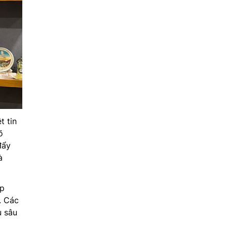
t tin
õ
đẩy
à
ợp
. Các
u sâu