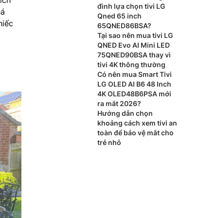
ích
đình lựa chọn tivi LG
há
Qned 65 inch
hiếc
65QNED86BSA?
Tại sao nên mua tivi LG
QNED Evo AI Mini LED
75QNED90BSA thay vì
tivi 4K thông thường
Có nên mua Smart Tivi
LG OLED AI B6 48 Inch
4K OLED48B6PSA mới
ra mắt 2026?
Hướng dẫn chọn
khoảng cách xem tivi an
toàn để bảo vệ mắt cho
trẻ nhỏ