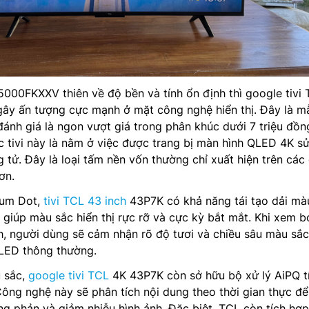
0FKXXV thiên về độ bền và tính ổn định thì google tivi
gây ấn tượng cực mạnh ở mặt công nghệ hiển thị. Đây là mẫ
đánh giá là ngon vượt giá trong phân khúc dưới 7 triệu đồn
c tivi này là nằm ở việc được trang bị màn hình QLED 4K s
tử. Đây là loại tấm nền vốn thường chỉ xuất hiện trên các
ơn.
tum Dot,
tivi TCL 43 inch
43P7K có khả năng tái tạo dải mà
 giúp màu sắc hiển thị rực rỡ và cực kỳ bắt mắt. Khi xem 
, người dùng sẽ cảm nhận rõ độ tươi và chiều sâu màu sắc
 LED thông thường.
 sắc,
google tivi TCL
4K 43P7K còn sở hữu bộ xử lý AiPQ t
Công nghệ này sẽ phân tích nội dung theo thời gian thực để
ng phản và giảm nhiễu hình ảnh. Đặc biệt, TCL còn tích hợ