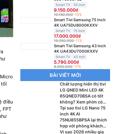
Smart TV
55 Inch
9.150.000
10.150.000
-10%
Smart Tivi Samsung 75 Inch
4K UA75DU8000KXXV
Smart TV
75 Inch
17.000.000
19.050.000
-11%
Smart Tivi Samsung 43 Inch
ựa
4K UA43DU7000KXXV
Smart TV
43 Inch
như
5.790.000
6.990.000
-17%
BÀI VIẾT MỚI
Micro
tối
Chất lượng hiển thị tivi
LG QNED Mini LED 4K
65QNED70BSA có tốt
ệ điều
không? Xem phim có
sắc nét?
Tại sao tivi LG Nano 75
, FPT
inch 4K AI
như
75NU855BPSA lại thích
hợp với phòng khách
lớn?
Vì sao 2026 nhiều gia