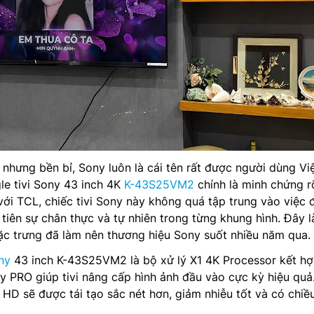
 nhưng bền bỉ, Sony luôn là cái tên rất được người dùng Việ
le tivi Sony 43 inch 4K
K-43S25VM2
chính là minh chứng r
với TCL, chiếc tivi Sony này không quá tập trung vào việc 
tiên sự chân thực và tự nhiên trong từng khung hình. Đây l
ặc trưng đã làm nên thương hiệu Sony suốt nhiều năm qua.
ony
43 inch K-43S25VM2 là bộ xử lý X1 4K Processor kết h
y PRO giúp tivi nâng cấp hình ảnh đầu vào cực kỳ hiệu quả
 HD sẽ được tái tạo sắc nét hơn, giảm nhiễu tốt và có chiề