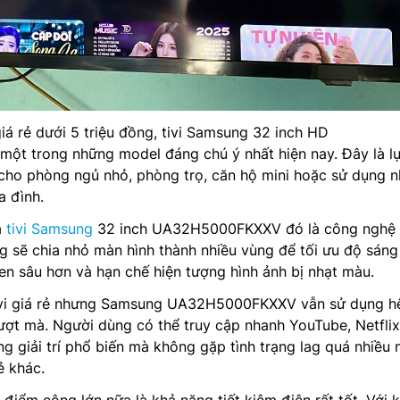
giá rẻ dưới 5 triệu đồng, tivi Samsung 32 inch HD
 một trong những model đáng chú ý nhất hiện nay. Đây là l
cho phòng ngủ nhỏ, phòng trọ, căn hộ mini hoặc sử dụng 
a đình.
a
tivi Samsung
32 inch UA32H5000FKXXV đó là công nghệ 
 sẽ chia nhỏ màn hình thành nhiều vùng để tối ưu độ sáng 
đen sâu hơn và hạn chế hiện tượng hình ảnh bị nhạt màu.
tivi giá rẻ nhưng Samsung UA32H5000FKXXV vẫn sử dụng h
ợt mà. Người dùng có thể truy cập nhanh YouTube, Netflix
g giải trí phổ biến mà không gặp tình trạng lag quá nhiều 
ẻ khác.