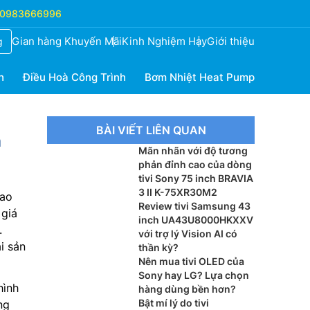
0983666996
Gian hàng Khuyến Mãi
Kinh Nghiệm Hay
Giới thiệu
g
h
Điều Hoà Công Trình
Bơm Nhiệt Heat Pump
BÀI VIẾT LIÊN QUAN
n
Mãn nhãn với độ tương
phản đỉnh cao của dòng
tivi Sony 75 inch BRAVIA
3 II K-75XR30M2
cao
Review tivi Samsung 43
 giá
inch UA43U8000HKXXV
.
với trợ lý Vision AI có
i sản
thần kỳ?
Nên mua tivi OLED của
Sony hay LG? Lựa chọn
hình
hàng dùng bền hơn?
Bật mí lý do tivi
ng