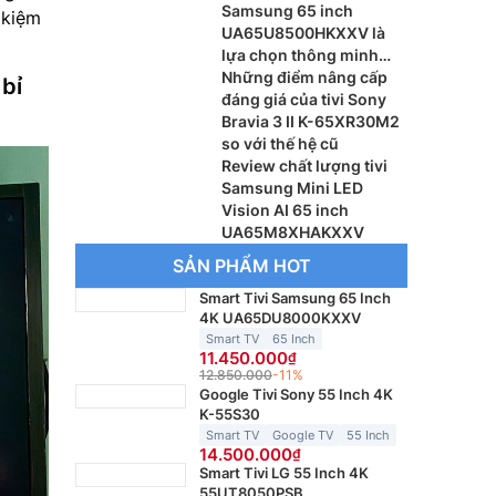
Samsung 65 inch
 kiệm
UA65U8500HKXXV là
lựa chọn thông minh
cho phòng khách
Những điểm nâng cấp
bỉ
đáng giá của tivi Sony
Bravia 3 II K-65XR30M2
so với thế hệ cũ
Review chất lượng tivi
Samsung Mini LED
Vision AI 65 inch
UA65M8XHAKXXV
SẢN PHẨM HOT
Smart Tivi Samsung 65 Inch
4K UA65DU8000KXXV
Smart TV
65 Inch
11.450.000
12.850.000
-11%
Google Tivi Sony 55 Inch 4K
K-55S30
Smart TV
Google TV
55 Inch
14.500.000
Smart Tivi LG 55 Inch 4K
55UT8050PSB