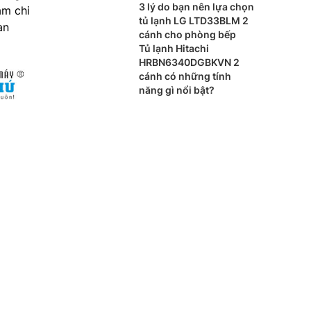
phẩm hiện đại cho mọi
3 lý do bạn nên lựa chọn
ảm chi
gia đình
tủ lạnh LG LTD33BLM 2
an
cánh cho phòng bếp
Tủ lạnh Hitachi
HRBN6340DGBKVN 2
cánh có những tính
năng gì nổi bật?