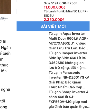
Side 519 Lít GR-B256BL
11.000.000
Tủ Lạnh Funiki Mini 50 Lít FR-
51DSU
 Điện
2.350.000
BÀI VIẾT MỚI
Tủ Lạnh Aqua Inverter
Multi Door 660 Lít AQR-
lít.
M727XA(GS)U1 Không
. Ngăn
Gian Lưu Trữ Lớn, Bảo
Quản Thực Phẩm Tối Ưu
Tủ lạnh Casper inverter
ế biến
Side By Side 460 Lít RS-
ẩm
D462SBS không gian
 thực
lưu trữ rộng, tiết kiệm
lớn.
điện hiệu quả ch gia
Tủ Lạnh Panasonic
đình hiện đại
Inverter NR-DZ601YGKV
Giải Pháp Bảo Quản
Thực Phẩm Cao Cấp
 nghệ
Cho Gia Đình Hiện Đại
Tủ lạnh Sharp inverter 4
cánh 466 lít SJ-
tối
FXP560V-MG giúp mọi
gia đình bảo quản thực
rong