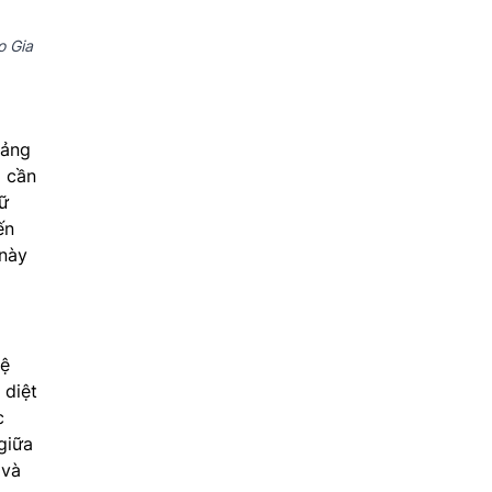
o Gia
oảng
g cần
ữ
ến
 này
hệ
 diệt
c
giữa
 và