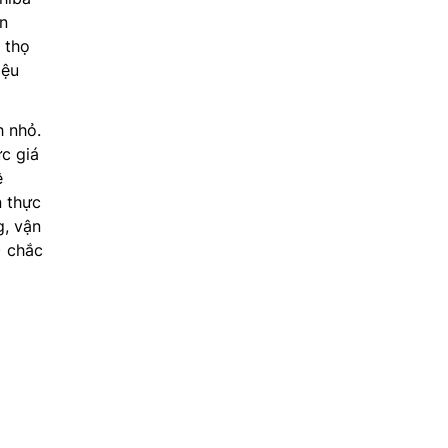
n
 thọ
iệu
h nhỏ.
ức giá
ệ
 thực
g, vận
) chắc