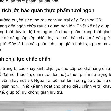
ảo quản thực phẩm lâu dài hơn.
 tích lớn bảo quản thực phẩm tươi ngon
thường xuyên sử dụng rau xanh và trái cây. Toshiba GR-
 đến ngăn chứa rau củ dung tích lớn. Thiết kế này giúp 
ng thời duy trì độ tươi ngon của thực phẩm trong thời gian
ể dễ dàng sắp xếp nhiều loại rau củ khác nhau mà vẫn giữ
 tủ. Đây là tính năng hữu ích giúp giảm tình trạng héo úa 
m.
nh chịu lực chắc chắn
c trang bị các khay kính chịu lực cao cấp có khả năng chịu 
ể đặt nồi thức ăn, chai nước lớn hoặc thực phẩm có trọng 
vênh hay nứt vỡ. Ngoài ra, bề mặt kính còn giúp việc lau c
 giản hơn. Thiết kế linh hoạt cho phép điều chỉnh vị trí kha
ế, giúp tối ưu không gian lưu trữ.