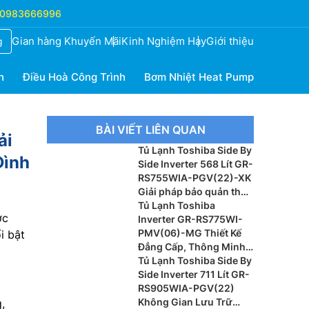
0983666996
Gian hàng Khuyến Mãi
Kinh Nghiệm Hay
Giới thiệu
g
h
Điều Hoà Công Trình
Bơm Nhiệt Heat Pump
BÀI VIẾT LIÊN QUAN
ải
Tủ Lạnh Toshiba Side By
Đình
Side Inverter 568 Lít GR-
RS755WIA-PGV(22)-XK
Giải pháp bảo quản thực
phẩm cao cấp
Tủ Lạnh Toshiba
ợc
Inverter GR-RS775WI-
PMV(06)-MG Thiết Kế
i bật
Đẳng Cấp, Thông Minh
Cho Gia Đình Hiện Đại
Tủ Lạnh Toshiba Side By
Side Inverter 711 Lít GR-
RS905WIA-PGV(22)
Không Gian Lưu Trữ
,