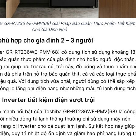
ter GR-RT236WE-PMV(68) Giải Pháp Bảo Quản Thực Phẩm Tiết Kiệm
Cho Gia Đình Nhỏ
 phù hợp cho gia đình 2 – 3 người
er GR-RT236WE-PMV(68) có dung tích sử dụng khoảng 182 
bảo quản thực phẩm của gia đình nhỏ hoặc người độc thân
 rãi giúp lưu trữ rau củ, trái cây, đồ uống và thực phẩm ch
n đá phía trên hỗ trợ bảo quản thịt, cá và các loại thực ph
ệu quả. Với dung tích vừa phải, người dùng có thể sắp xếp
g lo lãng phí điện năng như những mẫu tủ lạnh dung tích 
Inverter tiết kiệm điện vượt trội
m mạnh nổi bật của Toshiba GR-RT236WE-PMV(68) là công
với nhiều dòng tủ lạnh thông thường chỉ sử dụng máy nén
trang bị Inverter cho cả quạt làm lạnh. Sự kết hợp này giúp 
điện, duy trì nhiệt độ ổn định và giảm hao phí năng lượng t