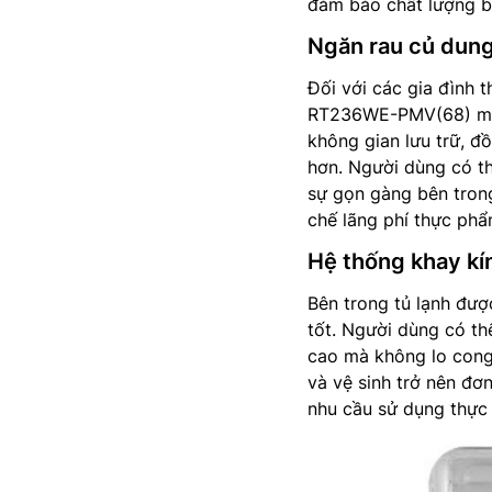
đảm bảo chất lượng b
Ngăn rau củ dung
Đối với các gia đình 
RT236WE-PMV(68) mang
không gian lưu trữ, đồ
hơn. Người dùng có th
sự gọn gàng bên trong
chế lãng phí thực phẩ
Hệ thống khay kí
Bên trong tủ lạnh đượ
tốt. Người dùng có th
cao mà không lo cong 
và vệ sinh trở nên đơn
nhu cầu sử dụng thực t