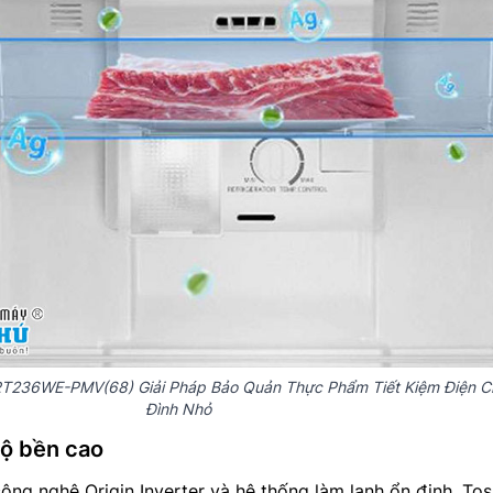
-RT236WE-PMV(68) Giải Pháp Bảo Quản Thực Phẩm Tiết Kiệm Điện C
Đình Nhỏ
độ bền cao
ông nghệ Origin Inverter và hệ thống làm lạnh ổn định. Tos