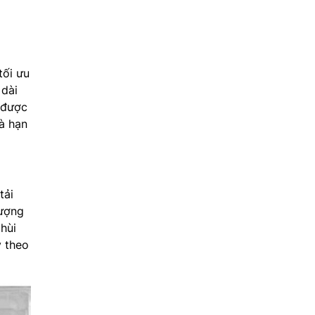
tối ưu
 dài
 được
và hạn
tải
lượng
hùi
y theo