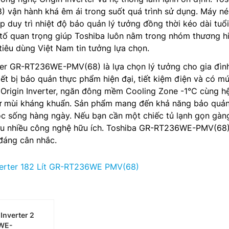
ận hành khá êm ái trong suốt quá trình sử dụng. Máy né
p duy trì nhiệt độ bảo quản lý tưởng đồng thời kéo dài tuổi
 tố quan trọng giúp Toshiba luôn nằm trong nhóm thương h
tiêu dùng Việt Nam tin tưởng lựa chọn.
rter GR-RT236WE-PMV(68) là lựa chọn lý tưởng cho gia đìn
ết bị bảo quản thực phẩm hiện đại, tiết kiệm điện và có m
 Origin Inverter, ngăn đông mềm Cooling Zone -1°C cùng h
ử mùi kháng khuẩn. Sản phẩm mang đến khả năng bảo quản
ộc sống hàng ngày. Nếu bạn cần một chiếc tủ lạnh gọn gàn
ữu nhiều công nghệ hữu ích. Toshiba GR-RT236WE-PMV(68
đáng cân nhắc.
verter 182 Lít GR-RT236WE PMV(68)
Inverter 2
WE-