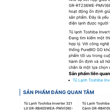
GR-RT236WE-PMV(68) v
hoạt động ổn định giú
sản phẩm. Đây là yếu
điện lạnh được người 
Tủ lạnh Toshiba Inve
Đang tìm kiếm một thi
hợp lý. Với công nghệ
thống PureBIO GO kh
phẩm tối ưu trong cu
hành ổn định và sở h
chắn là một lựa chọn 
Sản phẩm liên quan
Tủ Lạnh Toshiba In
SẢN PHẨM ĐÁNG QUAN TÂM
Tủ Lạnh Toshiba Inverter 321
Tủ Lạnh Toshiba 
Lít GR-RB405WEA-PMV(06)-
Cánh GR-RB410