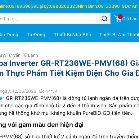
ine:
0918969699
Đại Lý:
0983262323
Ninh Bình:
0912339019
Dự Án:
0
Giỏ hàn
Gia Dụng
Tủ Đông
Thiết Bị Nhà Bếp
Thiết Bị Âm Than
Hay
/
Tư Vấn Tủ Lạnh
iba Inverter GR-RT236WE-PMV(68) Gi
 Thực Phẩm Tiết Kiệm Điện Cho Gia 
ngày: 12/06/2026, lúc 14:54
er
GR-RT236WE-PMV(68) là dòng tủ lạnh ngăn đá trên đư
nh cho các gia đình nhỏ từ 2 đến 3 thành viên. Sản phẩm nổ
 cùng hệ thống khử mùi kháng khuẩn PureBIO GO tiên tiến.
ọng với gam màu đen hiện đại
MV(68) sở hữu thiết kế 2 cánh ngăn đá trên truyền thống