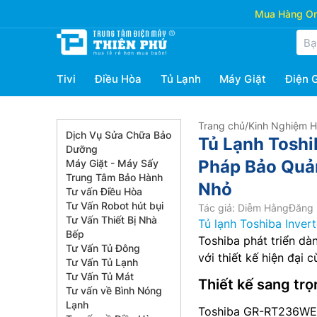
Mua Hàng Onl
Tivi
Điều Hòa
Tủ Lạnh
Máy Giặt
Điện 
Trang chủ
/
Kinh Nghiệm 
Dịch Vụ Sửa Chữa Bảo
Tủ Lạnh Tosh
Dưỡng
Pháp Bảo Quản
Máy Giặt - Máy Sấy
Trung Tâm Bảo Hành
Nhỏ
Tư vấn Điều Hòa
Tư Vấn Robot hút bụi
Tác giả: Diễm Hằng
Đăng 
Tư Vấn Thiết Bị Nhà
Tủ lạnh Toshiba Invert
Bếp
Toshiba phát triển dà
Tư Vấn Tủ Đông
với thiết kế hiện đại
Tư Vấn Tủ Lạnh
Tư Vấn Tủ Mát
Thiết kế sang tr
Tư vấn về Bình Nóng
Lạnh
Toshiba GR-RT236WE-P