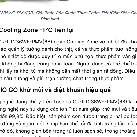
T236WE-PMV(68) Giải Pháp Bảo Quản Thực Phẩm Tiết Kiệm Điện Ch
Đình Nhỏ
oling Zone -1°C tiện lợi
 GR-RT236WE-PMV(68) ngăn Cooling Zone với nhiệt độ kh
bảo quản lý tưởng dành cho thịt, cá và thực phẩm tươi sốn
hờ nhiệt độ được duy trì ở mức phù hợp, thực phẩm vẫn gi
 không bị đông cứng hoàn toàn. Người dùng có thể chế bi
i lấy ra khỏi tủ mà không cần mất thời gian rã đông. Điều
ian nấu nướng và giữ trọn dưỡng chất trong thực phẩm.
O GO khử mùi và diệt khuẩn hiệu quả
g nghệ đáng chú ý trên Toshiba GR-RT236WE-PMV(68) là 
g nghệ này sử dụng các ion Platinum giúp khử mùi và tiêu
 đến 99,9%. Đặc biệt, sản phẩm còn được trang bị hai bộ lọ
n đông và ngăn mát. Giúp hạn chế tối đa tình trạng lẫn mùi 
hờ đó, không gian bên trong tủ luôn sạch sẽ, thông thoáng