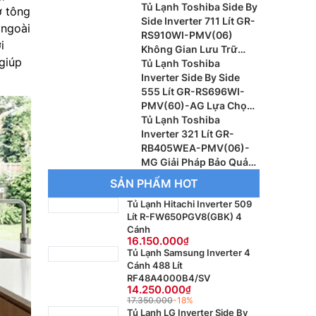
Rộng Lớn Cho Gia Đình
Tủ Lạnh Toshiba Side By
ở tông
Side Inverter 711 Lít GR-
 ngoài
RS910WI-PMV(06)
i
Không Gian Lưu Trữ
giúp
Rộng Lớn, Công Nghệ
Tủ Lạnh Toshiba
Hiện Đại
Inverter Side By Side
555 Lít GR-RS696WI-
PMV(60)-AG Lựa Chọn
Hoàn Hảo Cho Gia Đình
Tủ Lạnh Toshiba
Hiện Đại
Inverter 321 Lít GR-
RB405WEA-PMV(06)-
MG Giải Pháp Bảo Quản
Thực Phẩm Hiện Đại Cho
SẢN PHẨM HOT
Gia Đình
Tủ Lạnh Hitachi Inverter 509
Lít R-FW650PGV8(GBK) 4
Cánh
16.150.000
Tủ Lạnh Samsung Inverter 4
Cánh 488 Lít
RF48A4000B4/SV
14.250.000
17.350.000
-18%
Tủ Lạnh LG Inverter Side By