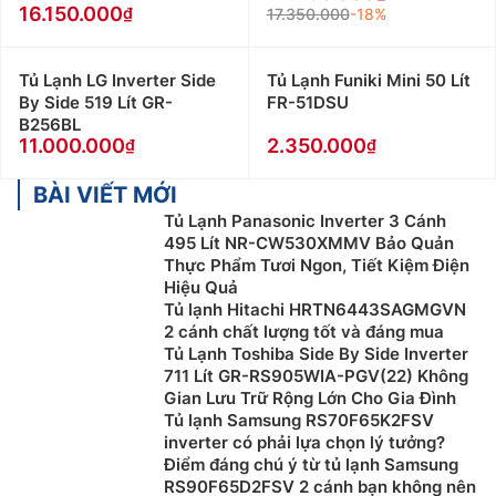
16.150.000
17.350.000
-18%
Tủ Lạnh LG Inverter Side
Tủ Lạnh Funiki Mini 50 Lít
By Side 519 Lít GR-
FR-51DSU
B256BL
11.000.000
2.350.000
BÀI VIẾT MỚI
Tủ Lạnh Panasonic Inverter 3 Cánh
495 Lít NR-CW530XMMV Bảo Quản
Thực Phẩm Tươi Ngon, Tiết Kiệm Điện
Hiệu Quả
Tủ lạnh Hitachi HRTN6443SAGMGVN
2 cánh chất lượng tốt và đáng mua
Tủ Lạnh Toshiba Side By Side Inverter
711 Lít GR-RS905WIA-PGV(22) Không
Gian Lưu Trữ Rộng Lớn Cho Gia Đình
Tủ lạnh Samsung RS70F65K2FSV
inverter có phải lựa chọn lý tưởng?
Điểm đáng chú ý từ tủ lạnh Samsung
RS90F65D2FSV 2 cánh bạn không nên