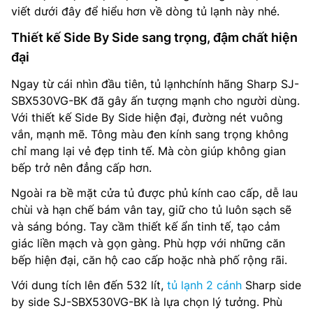
viết dưới đây để hiểu hơn về dòng tủ lạnh này nhé.
Thiết kế Side By Side sang trọng, đậm chất hiện
đại
Ngay từ cái nhìn đầu tiên, tủ lạnhchính hãng Sharp SJ-
SBX530VG-BK đã gây ấn tượng mạnh cho người dùng.
Với thiết kế Side By Side hiện đại, đường nét vuông
vắn, mạnh mẽ. Tông màu đen kính sang trọng không
chỉ mang lại vẻ đẹp tinh tế. Mà còn giúp không gian
bếp trở nên đẳng cấp hơn.
Ngoài ra bề mặt cửa tủ được phủ kính cao cấp, dễ lau
chùi và hạn chế bám vân tay, giữ cho tủ luôn sạch sẽ
và sáng bóng. Tay cầm thiết kế ẩn tinh tế, tạo cảm
giác liền mạch và gọn gàng. Phù hợp với những căn
bếp hiện đại, căn hộ cao cấp hoặc nhà phố rộng rãi.
Với dung tích lên đến 532 lít,
tủ lạnh 2 cánh
Sharp side
by side SJ-SBX530VG-BK là lựa chọn lý tưởng. Phù