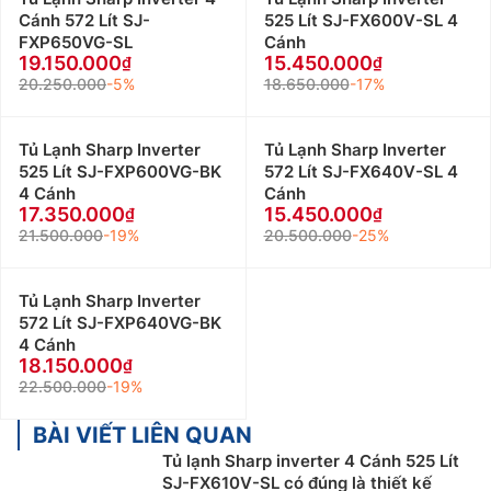
Cánh 572 Lít SJ-
525 Lít SJ-FX600V-SL 4
FXP650VG-SL
Cánh
19.150.000
15.450.000
20.250.000
-5%
18.650.000
-17%
Tủ Lạnh Sharp Inverter
Tủ Lạnh Sharp Inverter
525 Lít SJ-FXP600VG-BK
572 Lít SJ-FX640V-SL 4
4 Cánh
Cánh
17.350.000
15.450.000
21.500.000
-19%
20.500.000
-25%
Tủ Lạnh Sharp Inverter
572 Lít SJ-FXP640VG-BK
4 Cánh
18.150.000
22.500.000
-19%
BÀI VIẾT LIÊN QUAN
Tủ lạnh Sharp inverter 4 Cánh 525 Lít
SJ-FX610V-SL có đúng là thiết kế