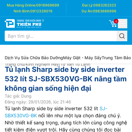
Mua Hàng Online:
0918969699
Đại Lý:
0983262323
Ninh Bình:
0912339019
Dự Án:
0983666996
0
Dịch Vụ Sửa Chữa Bảo Dưỡng
Máy Giặt - Máy Sấy
Trung Tâm Bảo
Trang chủ
/
Kinh Nghiệm Hay
/
Tư Vấn Tủ Lạnh
Tủ lạnh Sharp side by side inverter
532 lít SJ-SBX530VG-BK nâng tầm
không gian sống hiện đại
Tác giả: Dung
Đăng ngày: 29/01/2026, lúc 21:46
Tủ lạnh Sharp side by side inverter 532 lít
SJ-
SBX530VG-BK
nổi lên như một lựa chọn đáng chú ý.
Nhờ thiết kế sang trọng, dung tích lớn cùng công nghệ
tiết kiệm điện vượt trội. Hãy cùng chúng tôi đọc bài