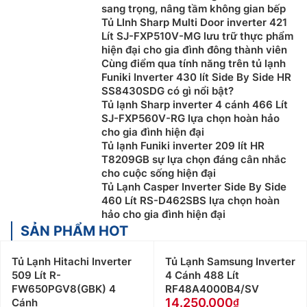
sang trọng, nâng tầm không gian bếp
Tủ Llnh Sharp Multi Door inverter 421
Lít SJ-FXP510V-MG lưu trữ thực phẩm
hiện đại cho gia đình đông thành viên
Cùng điểm qua tính năng trên tủ lạnh
Funiki Inverter 430 lít Side By Side HR
SS8430SDG có gì nổi bật?
Tủ lạnh Sharp inverter 4 cánh 466 Lít
SJ-FXP560V-RG lựa chọn hoàn hảo
cho gia đình hiện đại
Tủ lạnh Funiki inverter 209 lít HR
T8209GB sự lựa chọn đáng cân nhắc
cho cuộc sống hiện đại
Tủ Lạnh Casper Inverter Side By Side
460 Lít RS-D462SBS lựa chọn hoàn
hảo cho gia đình hiện đại
SẢN PHẨM HOT
Tủ Lạnh Hitachi Inverter
Tủ Lạnh Samsung Inverter
509 Lít R-
4 Cánh 488 Lít
FW650PGV8(GBK) 4
RF48A4000B4/SV
14.250.000
Cánh