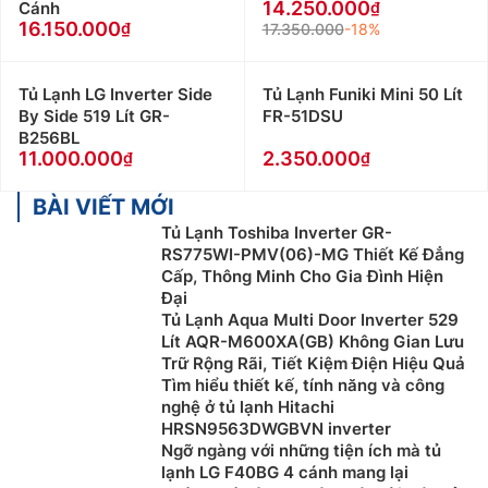
14.250.000
Cánh
16.150.000
17.350.000
-18%
Tủ Lạnh LG Inverter Side
Tủ Lạnh Funiki Mini 50 Lít
By Side 519 Lít GR-
FR-51DSU
B256BL
11.000.000
2.350.000
BÀI VIẾT MỚI
Tủ Lạnh Toshiba Inverter GR-
RS775WI-PMV(06)-MG Thiết Kế Đẳng
Cấp, Thông Minh Cho Gia Đình Hiện
Đại
Tủ Lạnh Aqua Multi Door Inverter 529
Lít AQR-M600XA(GB) Không Gian Lưu
Trữ Rộng Rãi, Tiết Kiệm Điện Hiệu Quả
Tìm hiểu thiết kế, tính năng và công
nghệ ở tủ lạnh Hitachi
HRSN9563DWGBVN inverter
Ngỡ ngàng với những tiện ích mà tủ
lạnh LG F40BG 4 cánh mang lại