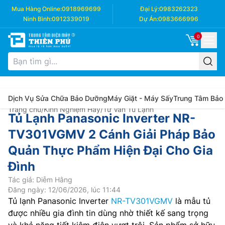
Mua Hàng Online:
0918969699
Đại Lý:
0983262323
Ninh Bình:
0912339019
Dự Án:
0983666996
0
Dịch Vụ Sửa Chữa Bảo Dưỡng
Máy Giặt - Máy Sấy
Trung Tâm Bảo
Trang chủ
/
Kinh Nghiệm Hay
/
Tư Vấn Tủ Lạnh
Tủ Lạnh Panasonic Inverter NR-
TV301VGMV 2 Cánh Giải Pháp Bảo
Quản Thực Phẩm Hiện Đại Cho Gia
Đình
Tác giả: Diễm Hằng
Đăng ngày: 12/06/2026, lúc 11:44
Tủ lạnh Panasonic Inverter
NR-TV301VGMV
là mẫu tủ
được nhiều gia đình tin dùng nhờ thiết kế sang trọng