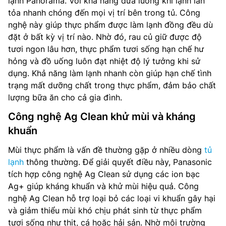
lạnh Panorama. Với khả năng đưa luồng khí lạnh lan
tỏa nhanh chóng đến mọi vị trí bên trong tủ. Công
nghệ này giúp thực phẩm được làm lạnh đồng đều dù
đặt ở bất kỳ vị trí nào. Nhờ đó, rau củ giữ được độ
tươi ngon lâu hơn, thực phẩm tươi sống hạn chế hư
hỏng và đồ uống luôn đạt nhiệt độ lý tưởng khi sử
dụng. Khả năng làm lạnh nhanh còn giúp hạn chế tình
trạng mất dưỡng chất trong thực phẩm, đảm bảo chất
lượng bữa ăn cho cả gia đình.
Công nghệ Ag Clean khử mùi và kháng
khuẩn
Mùi thực phẩm là vấn đề thường gặp ở nhiều dòng
tủ
lạnh
thông thường. Để giải quyết điều này, Panasonic
tích hợp công nghệ Ag Clean sử dụng các ion bạc
Ag+ giúp kháng khuẩn và khử mùi hiệu quả. Công
nghệ Ag Clean hỗ trợ loại bỏ các loại vi khuẩn gây hại
và giảm thiểu mùi khó chịu phát sinh từ thực phẩm
tươi sống như thịt, cá hoặc hải sản. Nhờ môi trường