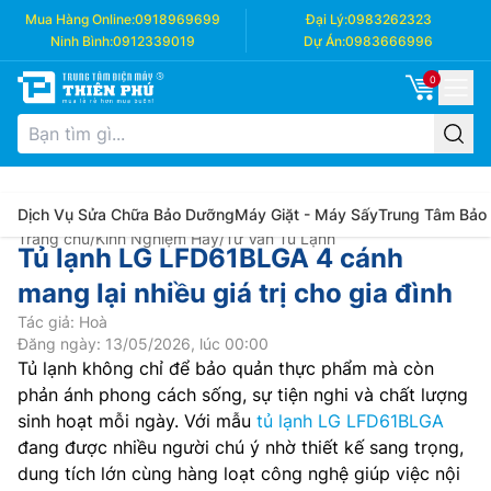
Mua Hàng Online:
0918969699
Đại Lý:
0983262323
Ninh Bình:
0912339019
Dự Án:
0983666996
0
Dịch Vụ Sửa Chữa Bảo Dưỡng
Máy Giặt - Máy Sấy
Trung Tâm Bảo
Trang chủ
/
Kinh Nghiệm Hay
/
Tư Vấn Tủ Lạnh
Tủ lạnh LG LFD61BLGA 4 cánh
mang lại nhiều giá trị cho gia đình
Tác giả: Hoà
Đăng ngày: 13/05/2026, lúc 00:00
Tủ lạnh không chỉ để bảo quản thực phẩm mà còn
phản ánh phong cách sống, sự tiện nghi và chất lượng
sinh hoạt mỗi ngày. Với mẫu
tủ lạnh LG LFD61BLGA
đang được nhiều người chú ý nhờ thiết kế sang trọng,
dung tích lớn cùng hàng loạt công nghệ giúp việc nội