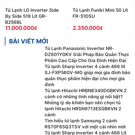
Tủ Lạnh LG Inverter Side
Tủ Lạnh Funiki Mini 50 Lít
By Side 519 Lít GR-
FR-51DSU
B256BL
11.000.000
2.350.000
BÀI VIẾT MỚI
Tủ Lạnh Panasonic Inverter NR-
DZ601YGKV Giải Pháp Bảo Quản Thực
Phẩm Cao Cấp Cho Gia Đình Hiện Đại
Tủ lạnh Sharp inverter 4 cánh 466 lít
SJ-FXP560V-MG giúp mọi gia đình bảo
quản thực phẩm hiện đại cho mọi gia
đình
Tủ lạnh Hitachi HRBN6340DGBKVN 2
cánh có những tính năng gì nổi bật?
Những lý do khiến bạn nên chọn tủ
lạnh Hitachi HRSN9713ESGBKVN 2
cánh
Tìm hiểu tủ lạnh Samsung 2 cánh
RS70F65Q3TSV với một cái nhìn mới
Tủ lạnh Sharp inverter 4 cánh 466 Lít