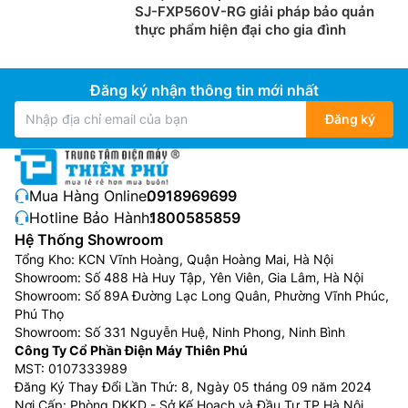
SJ-FXP560V-RG giải pháp bảo quản
thực phẩm hiện đại cho gia đình
Đăng ký nhận thông tin mới nhất
Đăng ký
Mua Hàng Online:
0918969699
Hotline Bảo Hành:
1800585859
Hệ Thống Showroom
Tổng Kho: KCN Vĩnh Hoàng, Quận Hoàng Mai, Hà Nội
Showroom: Số 488 Hà Huy Tập, Yên Viên, Gia Lâm, Hà Nội
Showroom: Số 89A Đường Lạc Long Quân, Phường Vĩnh Phúc,
Phú Thọ
Showroom: Số 331 Nguyễn Huệ, Ninh Phong, Ninh Bình
Công Ty Cổ Phần Điện Máy Thiên Phú
MST: 0107333989
Đăng Ký Thay Đổi Lần Thứ: 8, Ngày 05 tháng 09 năm 2024
Nơi Cấp: Phòng DKKD - Sở Kế Hoạch và Đầu Tư TP Hà Nội