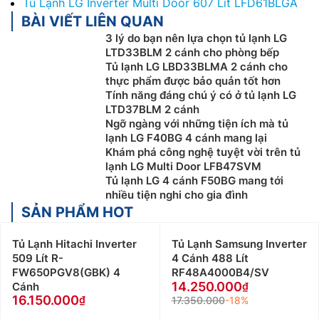
Tủ Lạnh LG Inverter Multi Door 607 Lít LFD61BLGA
BÀI VIẾT LIÊN QUAN
3 lý do bạn nên lựa chọn tủ lạnh LG
LTD33BLM 2 cánh cho phòng bếp
Tủ lạnh LG LBD33BLMA 2 cánh cho
thực phẩm được bảo quản tốt hơn
Tính năng đáng chú ý có ở tủ lạnh LG
LTD37BLM 2 cánh
Ngỡ ngàng với những tiện ích mà tủ
lạnh LG F40BG 4 cánh mang lại
Khám phá công nghệ tuyệt vời trên tủ
lạnh LG Multi Door LFB47SVM
Tủ lạnh LG 4 cánh F50BG mang tới
nhiều tiện nghi cho gia đình
SẢN PHẨM HOT
Tủ Lạnh Hitachi Inverter
Tủ Lạnh Samsung Inverter
509 Lít R-
4 Cánh 488 Lít
FW650PGV8(GBK) 4
RF48A4000B4/SV
14.250.000
Cánh
16.150.000
17.350.000
-18%