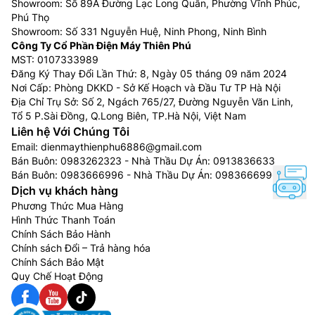
Showroom: Số 89A Đường Lạc Long Quân, Phường Vĩnh Phúc,
Phú Thọ
Showroom: Số 331 Nguyễn Huệ, Ninh Phong, Ninh Bình
Công Ty Cổ Phần Điện Máy Thiên Phú
MST: 0107333989
Đăng Ký Thay Đổi Lần Thứ: 8, Ngày 05 tháng 09 năm 2024
Nơi Cấp: Phòng DKKD - Sở Kế Hoạch và Đầu Tư TP Hà Nội
Địa Chỉ Trụ Sở: Số 2, Ngách 765/27, Đường Nguyễn Văn Linh,
Tổ 5 P.Sài Đồng, Q.Long Biên, TP.Hà Nội, Việt Nam
Liên hệ Với Chúng Tôi
Email:
dienmaythienphu6886@gmail.com
Bán Buôn:
0983262323
- Nhà Thầu Dự Án:
0913836633
Bán Buôn:
0983666996
- Nhà Thầu Dự Án:
0983666996
Dịch vụ khách hàng
Phương Thức Mua Hàng
Hình Thức Thanh Toán
Chính Sách Bảo Hành
Chính sách Đổi – Trả hàng hóa
Chính Sách Bảo Mật
Quy Chế Hoạt Động