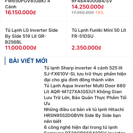
FW650PGV8(GBK) 4
RF48A4000B4/SV
14.250.000
Cánh
16.150.000
17.350.000
-18%
Tủ Lạnh LG Inverter Side
Tủ Lạnh Funiki Mini 50 Lít
By Side 519 Lít GR-
FR-51DSU
B256BL
11.000.000
2.350.000
BÀI VIẾT MỚI
Tủ lạnh Sharp inverter 4 cánh 525 lít
SJ-FX610V-SL lưu trữ thực phẩm hiện
đại cho gia đình đông thành viên
Tủ Lạnh Aqua Inverter Multi Door 660
Lít AQR-M727XA(GS)U1 Không Gian
Lưu Trữ Lớn, Bảo Quản Thực Phẩm Tối
Ưu
Những điều cơ bản về tủ lạnh Hitachi
HRSN9552DGBVN Side By Side bạn
nên biết
6 công nghệ hiện đại trong tủ lạnh