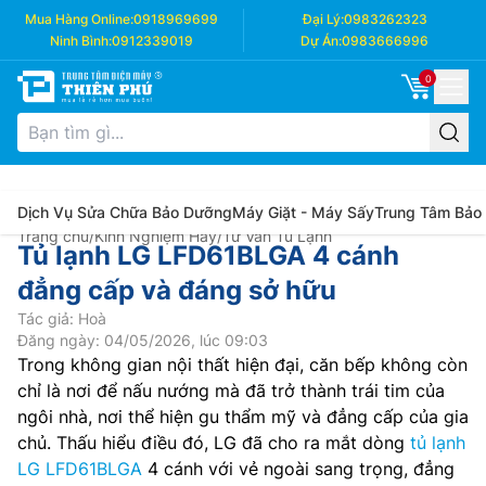
Mua Hàng Online:
0918969699
Đại Lý:
0983262323
Ninh Bình:
0912339019
Dự Án:
0983666996
0
Dịch Vụ Sửa Chữa Bảo Dưỡng
Máy Giặt - Máy Sấy
Trung Tâm Bảo
Trang chủ
/
Kinh Nghiệm Hay
/
Tư Vấn Tủ Lạnh
Tủ lạnh LG LFD61BLGA 4 cánh
đẳng cấp và đáng sở hữu
Tác giả: Hoà
Đăng ngày: 04/05/2026, lúc 09:03
Trong không gian nội thất hiện đại, căn bếp không còn
chỉ là nơi để nấu nướng mà đã trở thành trái tim của
ngôi nhà, nơi thể hiện gu thẩm mỹ và đẳng cấp của gia
chủ. Thấu hiểu điều đó, LG đã cho ra mắt dòng
tủ lạnh
LG LFD61BLGA
4 cánh với vẻ ngoài sang trọng, đẳng