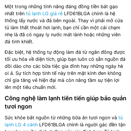
Một trong những tính năng đáng đồng tiền bát gạo
nhất trên
tủ lạnh LG giá rẻ
LFD61BLGA chính là hệ
thống lấy nước và đá bên ngoài. Thay vì phải mở cửa
tủ làm thất thoát hơi lạnh, bạn chỉ cần một cái chạm
nhẹ là đã có ngay ly nước mát lành hoặc những viên
đá tinh khiết.
Đặc biệt, hệ thống tự động làm đá từ ngăn đông được
tối ưu hóa về diện tích, giúp bạn luôn có sẵn nguồn đá
dồi dào cho các bữa tiệc gia đình hay những ngày hè
oi ả. Sự tích hợp tinh tế này trên mặt kính đen không
chỉ gia tăng vẻ hiện đại mà còn nâng tầm sự tiện lợi
lên một tiêu chuẩn mới.
Công nghệ làm lạnh tiên tiến giúp bảo quản
tươi ngon
Sức khỏe bắt nguồn từ những bữa ăn tươi ngon và
tủ
lạnh LG 4 cánh
LFD61BLGA chính là người gác đền tận