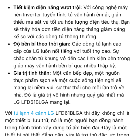
Tiết kiệm điện năng vượt trội:
Với công nghệ máy
nén Inverter tuyến tính, tủ vận hành êm ái, giảm
thiểu ma sát và tối ưu hóa lượng điện tiêu thụ. Bạn
sẽ thấy hóa đơn tiền điện hàng tháng giảm đáng
kể so với các dòng tủ thông thường.
Độ bền bỉ theo thời gian:
Các dòng tủ lạnh cao
cấp của LG luôn nổi tiếng với tuổi thọ cao. Sự
chắc chắn từ khung vỏ đến các linh kiện bên trong
giúp máy vận hành bền bỉ qua nhiều thập kỷ.
Giá trị tinh thần:
Một căn bếp đẹp, một nguồn
thực phẩm sạch và một cuộc sống tiện nghi sẽ
mang lại niềm vui, sự thư thái cho mỗi lần trở về
nhà. Đó là giá trị vô hình nhưng quý giá nhất mà
LG LFD61BLGA mang lại.
Với
tủ lạnh 4 cánh LG
LFD61BLGA thì đây không chỉ là
một thiết bị lưu trữ, nó là một người bạn đồng hành
trong hành trình xây dựng tổ ấm hiện đại. Đây là một
thiết bị nội thất đẳng cấp, vừa là trợ thủ đắc lực trong