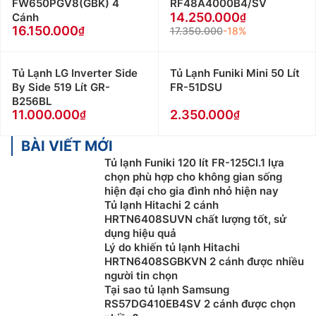
FW650PGV8(GBK) 4
RF48A4000B4/SV
14.250.000
Cánh
16.150.000
17.350.000
-18%
Tủ Lạnh LG Inverter Side
Tủ Lạnh Funiki Mini 50 Lít
By Side 519 Lít GR-
FR-51DSU
B256BL
11.000.000
2.350.000
BÀI VIẾT MỚI
Tủ lạnh Funiki 120 lít FR-125CI.1 lựa
chọn phù hợp cho không gian sống
hiện đại cho gia đình nhỏ hiện nay
Tủ lạnh Hitachi 2 cánh
HRTN6408SUVN chất lượng tốt, sử
dụng hiệu quả
Lý do khiến tủ lạnh Hitachi
HRTN6408SGBKVN 2 cánh được nhiều
người tin chọn
Tại sao tủ lạnh Samsung
RS57DG410EB4SV 2 cánh được chọn