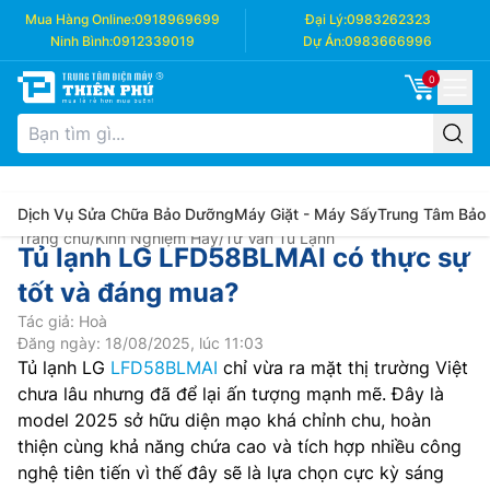
Mua Hàng Online:
0918969699
Đại Lý:
0983262323
Ninh Bình:
0912339019
Dự Án:
0983666996
0
Dịch Vụ Sửa Chữa Bảo Dưỡng
Máy Giặt - Máy Sấy
Trung Tâm Bảo
Trang chủ
/
Kinh Nghiệm Hay
/
Tư Vấn Tủ Lạnh
Tủ lạnh LG LFD58BLMAI có thực sự
tốt và đáng mua?
Tác giả: Hoà
Đăng ngày: 18/08/2025, lúc 11:03
Tủ lạnh LG
LFD58BLMAI
chỉ vừa ra mặt thị trường Việt
chưa lâu nhưng đã để lại ấn tượng mạnh mẽ. Đây là
model 2025 sở hữu diện mạo khá chỉnh chu, hoàn
thiện cùng khả năng chứa cao và tích hợp nhiều công
nghệ tiên tiến vì thế đây sẽ là lựa chọn cực kỳ sáng