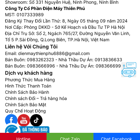
Showroom: Số 331 Nguyễn Huệ, Ninh Phong, Ninh Bình
Công Ty Cổ Phần Điện Máy Thiên Phú
MST: 0107333989
Đăng Ký Thay Đổi Lần Thứ: 8, Ngày 05 tháng 09 năm 2024
Nơi Cấp: Phòng DKKD - Sở Kế Hoạch và Đầu Tư TP Hà Nội
Địa Chỉ Trụ Sở: Số 2, Ngách 765/27, Đường Nguyễn Văn Linh,
Tổ 5 P.Sài Đồng, Q.Long Biên, TP.Hà Nội, Việt Nam
Liên hệ Với Chúng Tôi
Email:
dienmaythienphu6886@gmail.com
Bán Buôn:
0983262323
- Nhà Thầu Dự Án:
0913836633
Bán Buôn:
0983666996
- Nhà Thầu Dự Án:
0983666996
Dịch vụ khách hàng
Phương Thức Mua Hàng
Hình Thức Thanh Toán
Chính Sách Bảo Hành
Chính sách Đổi – Trả hàng hóa
Chính Sách Bảo Mật
Quy Chế Hoạt Động
Hotline
Chat Zalo
Chat Facebook