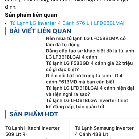
đình.
Sản phẩm liên quan
Tủ Lạnh LG Inverter 4 Cánh 576 Lít LFD58BLMAI
BÀI VIẾT LIÊN QUAN
Nên mua tủ lạnh LG LFD58BLMA có
làm đá tự động
Đẳng cấp tạo sự khác biệt đó là tủ lạnh
LG LFB61BLGAI 4 cánh
Tủ lạnh LG F58BGD 4 cánh giá 22 triệu
có gì đặc biệt?
Điểm nổi bật có trong tủ lạnh LG 4
cánh F61BMD mà bạn cần biết
Tủ lạnh LG LFD61BLGAI 4 cánh hiện đại
và tiện nghi ra sao?
Tủ lạnh LG LFD61BLGA inverter thiết
kế đẳng cấp, bảo quản tốt
SẢN PHẨM HOT
Tủ Lạnh Hitachi Inverter
Tủ Lạnh Samsung Inverter
509 Lít R-
4 Cánh 488 Lít