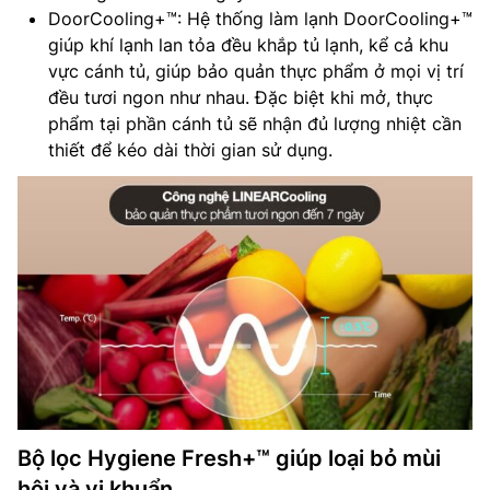
DoorCooling+™: Hệ thống làm lạnh DoorCooling+™
giúp khí lạnh lan tỏa đều khắp tủ lạnh, kể cả khu
vực cánh tủ, giúp bảo quản thực phẩm ở mọi vị trí
đều tươi ngon như nhau. Đặc biệt khi mở, thực
phẩm tại phần cánh tủ sẽ nhận đủ lượng nhiệt cần
thiết để kéo dài thời gian sử dụng.
Bộ lọc Hygiene Fresh+™ giúp loại bỏ mùi
hôi và vi khuẩn