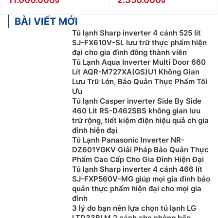
BÀI VIẾT MỚI
Tủ lạnh Sharp inverter 4 cánh 525 lít
SJ-FX610V-SL lưu trữ thực phẩm hiện
đại cho gia đình đông thành viên
Tủ Lạnh Aqua Inverter Multi Door 660
Lít AQR-M727XA(GS)U1 Không Gian
Lưu Trữ Lớn, Bảo Quản Thực Phẩm Tối
Ưu
Tủ lạnh Casper inverter Side By Side
460 Lít RS-D462SBS không gian lưu
trữ rộng, tiết kiệm điện hiệu quả ch gia
đình hiện đại
Tủ Lạnh Panasonic Inverter NR-
DZ601YGKV Giải Pháp Bảo Quản Thực
Phẩm Cao Cấp Cho Gia Đình Hiện Đại
Tủ lạnh Sharp inverter 4 cánh 466 lít
SJ-FXP560V-MG giúp mọi gia đình bảo
quản thực phẩm hiện đại cho mọi gia
đình
3 lý do bạn nên lựa chọn tủ lạnh LG
LTD33BLM 2 cánh cho phòng bếp