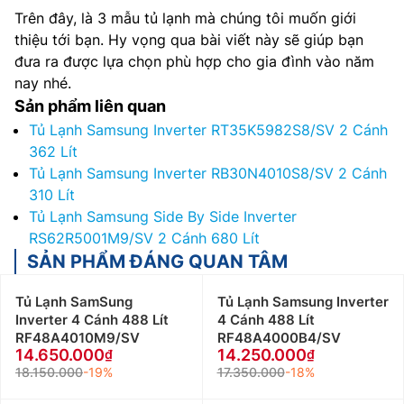
Trên đây, là 3 mẫu tủ lạnh mà chúng tôi muốn giới
thiệu tới bạn. Hy vọng qua bài viết này sẽ giúp bạn
đưa ra được lựa chọn phù hợp cho gia đình vào năm
nay nhé.
Sản phẩm liên quan
Tủ Lạnh Samsung Inverter RT35K5982S8/SV 2 Cánh
362 Lít
Tủ Lạnh Samsung Inverter RB30N4010S8/SV 2 Cánh
310 Lít
Tủ Lạnh Samsung Side By Side Inverter
RS62R5001M9/SV 2 Cánh 680 Lít
SẢN PHẨM ĐÁNG QUAN TÂM
Tủ Lạnh SamSung
Tủ Lạnh Samsung Inverter
Inverter 4 Cánh 488 Lít
4 Cánh 488 Lít
RF48A4010M9/SV
RF48A4000B4/SV
14.650.000
14.250.000
18.150.000
-19%
17.350.000
-18%