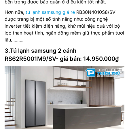
bên trong được bảo quản ở điều kiện tốt nhất.
Hơn nữa,
tủ lạnh samsung giá rẻ
RB30N4010S8/SV
được trang bị một số tính năng như: công nghệ
inverter tiết kiệm điện năng, khử mùi hiệu quả với bộ
lọc than hoạt tính, ngăn đông mềm giữ thực phẩm tươi
lâu, ……..
3.Tủ lạnh samsung 2 cánh
RS62R5001M9/SV- giá bán: 14.950.000₫