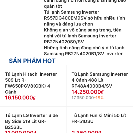
cánh dung tích lớn cùng khả năng bảo
quản tốt
Tủ lạnh Samsung inverter
RS57DG400EM9SV sở hữu nhiều tính
năng và đáng lựa chọn
Không gian vô cùng sang trọng, tiên
nghi với tủ lạnh Samsung inverter
RB27N4020S9/SV
Những tính năng đáng chú ý ở tủ lạnh
Samsung RB27N4020B1/SV inverter
SẢN PHẨM HOT
Tủ Lạnh Hitachi Inverter
Tủ Lạnh Samsung Inverter
509 Lít R-
4 Cánh 488 Lít
FW650PGV8(GBK) 4
RF48A4000B4/SV
14.250.000
Cánh
16.150.000
17.350.000
-18%
Tủ Lạnh LG Inverter Side
Tủ Lạnh Funiki Mini 50 Lít
By Side 519 Lít GR-
FR-51DSU
B256BL
11.000.000
2.350.000