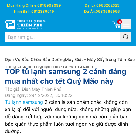
Mua Hàng Online:
0918969699
Đại Lý:
0983262323
Ninh Bình:
0912339019
Dự Án:
0983666996
0
Dịch Vụ Sửa Chữa Bảo Dưỡng
Máy Giặt - Máy Sấy
Trung Tâm Bảo
Trang chủ
/
Kinh Nghiệm Hay
/
Tư Vấn Tủ Lạnh
TOP tủ lạnh samsung 2 cánh đáng
mua nhất cho tết Quý Mão này
Tác giả: Điện Máy Thiên Phú
Đăng ngày: 29/12/2022, lúc 10:22
Tủ lạnh samsung
2 cánh là sản phẩm chắc không còn
xa lạ gì đối với người dùng nữa, không những giúp bạn
dễ dàng kết hợp với mọi không gian mà còn giúp bạn
bảo quản thực phẩm luôn tươi ngon và giữ được dinh
dưỡng.