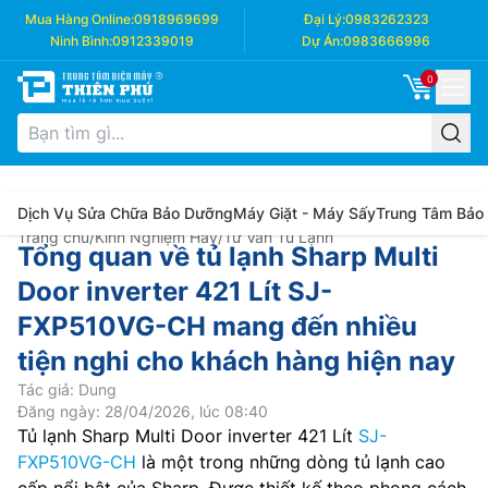
Mua Hàng Online:
0918969699
Đại Lý:
0983262323
Ninh Bình:
0912339019
Dự Án:
0983666996
0
Dịch Vụ Sửa Chữa Bảo Dưỡng
Máy Giặt - Máy Sấy
Trung Tâm Bảo
Trang chủ
/
Kinh Nghiệm Hay
/
Tư Vấn Tủ Lạnh
Tổng quan về tủ lạnh Sharp Multi
Door inverter 421 Lít SJ-
FXP510VG-CH mang đến nhiều
tiện nghi cho khách hàng hiện nay
Tác giả: Dung
Đăng ngày: 28/04/2026, lúc 08:40
Tủ lạnh Sharp Multi Door inverter 421 Lít
SJ-
FXP510VG-CH
là một trong những dòng tủ lạnh cao