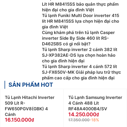
Lít HR M8415SS bảo quản thực phẩm
hiện đại cho gia đình Việt
Tủ lạnh Funiki Multi Door inverter 415
lít HR M8415SS lựa chọn hiện đại cho
gia đình Việt
Cùng khám phá trên tủ lạnh Casper
inverter Side By Side 460 lít RS-
D462SBS có gì nổi bật?
Tủ lạnh Sharp inverter 2 cánh 382 lít
SJ-XP382AE-DS lựa chọn hoàn hảo
cho gia đình hiện đại
Tủ lạnh Sharp inverter 4 cánh 572 lít
SJ-FX650V-MK Giải pháp lưu trữ thực
phẩm cao cấp cho gia đình hiện đại
SẢN PHẨM HOT
Tủ Lạnh Hitachi Inverter
Tủ Lạnh Samsung Inverter
509 Lít R-
4 Cánh 488 Lít
FW650PGV8(GBK) 4
RF48A4000B4/SV
14.250.000
Cánh
16.150.000
17.350.000
-18%