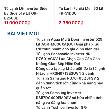
Tủ Lạnh LG Inverter Side
Tủ Lạnh Funiki Mini 50 Lít
By Side 519 Lít GR-
FR-51DSU
B256BL
11.000.000
2.350.000
BÀI VIẾT MỚI
Tủ Lạnh Aqua Multi Door Inverter 529
Lít AQR-M600XA(GC) Giải pháp lưu
trữ thực phẩm cho gia đình hiện đại
Tủ Lạnh Panasonic Inverter NR-
DZ601VGKV Lựa Chọn Cao Cấp Cho
Không Gian Bếp Hiện Đại
Đẳng cấp tạo sự khác biệt đó là tủ lạnh
Hitachi HRSN9713ESUVN 2 cánh
Tủ lạnh Samsung RS70F65Q3FSV 2
cánh dung tích lớn cùng khả năng bảo
quản tốt
Tủ lạnh Samsung inverter
RS57DG400EM9SV sở hữu nhiều tính
năng và đáng lựa chọn
Tủ Lạnh Toshiba Inverter GR-