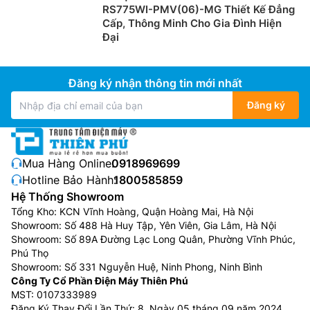
RS775WI-PMV(06)-MG Thiết Kế Đẳng
Cấp, Thông Minh Cho Gia Đình Hiện
Đại
Đăng ký nhận thông tin mới nhất
Đăng ký
Mua Hàng Online:
0918969699
Hotline Bảo Hành:
1800585859
Hệ Thống Showroom
Tổng Kho: KCN Vĩnh Hoàng, Quận Hoàng Mai, Hà Nội
Showroom: Số 488 Hà Huy Tập, Yên Viên, Gia Lâm, Hà Nội
Showroom: Số 89A Đường Lạc Long Quân, Phường Vĩnh Phúc,
Phú Thọ
Showroom: Số 331 Nguyễn Huệ, Ninh Phong, Ninh Bình
Công Ty Cổ Phần Điện Máy Thiên Phú
MST: 0107333989
Đăng Ký Thay Đổi Lần Thứ: 8, Ngày 05 tháng 09 năm 2024