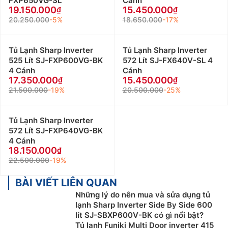
FXP650VG-SL
Cánh
19.150.000
15.450.000
20.250.000
-5%
18.650.000
-17%
Tủ Lạnh Sharp Inverter
Tủ Lạnh Sharp Inverter
525 Lít SJ-FXP600VG-BK
572 Lít SJ-FX640V-SL 4
4 Cánh
Cánh
17.350.000
15.450.000
21.500.000
-19%
20.500.000
-25%
Tủ Lạnh Sharp Inverter
572 Lít SJ-FXP640VG-BK
4 Cánh
18.150.000
22.500.000
-19%
BÀI VIẾT LIÊN QUAN
Những lý do nên mua và sửa dụng tủ
lạnh Sharp Inverter Side By Side 600
lít SJ-SBXP600V-BK có gì nổi bật?
Tủ lạnh Funiki Multi Door inverter 415