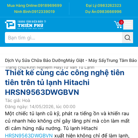
Mua Hàng Online:
0918969699
Đại Lý:
0983262323
Ninh Bình:
0912339019
Dự Án:
0983666996
0
Dịch Vụ Sửa Chữa Bảo Dưỡng
Máy Giặt - Máy Sấy
Trung Tâm Bảo
Trang chủ
/
Kinh Nghiệm Hay
/
Tư Vấn Tủ Lạnh
Thiết kế cùng các công nghệ tiên
tiên trên tủ lạnh Hitachi
HRSN9563DWGBVN
Tác giả: Hoà
Đăng ngày: 14/05/2026, lúc 00:00
Một chiếc tủ lạnh cũ kỹ, phát ra tiếng ồn và khiến rau
củ nhanh héo không chỉ gây lãng phí mà còn làm mất
đi cảm hứng nấu nướng. Tủ lạnh Hitachi
HRSN9563DWGBVN
xuất hiện không chỉ để làm lạnh,