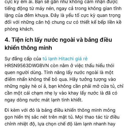
cực kỳ êm ái. Bạn sẽ gần như không cảm nhận được
tiếng động từ máy nén, ngay cả trong không gian tĩnh
lặng của đêm khuya. Đây là yếu tố cực kỳ quan trọng
đối với những căn hộ chung cư có thiết kế bếp liền kề
phòng khách.
4. Tiện ích lấy nước ngoài và bảng điều
khiển thông minh
Sự đẳng cấp của
tủ lạnh Hitachi giá rẻ
HRSN9563DWGBVN còn nằm ở việc thấu hiểu thói
quen người dùng. Tính năng lấy nước ngoài là một
điểm nhấn không thể bỏ qua. Hãy tưởng tượng vào
những ngày hè oi ả, bạn không cần phải mở cửa tủ, chỉ
cần một cái chạm nhẹ ly vào khay lấy nước là đã có
ngay dòng nước mát lạnh tinh khiết.
Đi kèm với đó là bảng điều khiển thông minh mỏng
gọn hiển thị sắc nét trên mặt tủ. Mọi thao tác từ điều
chỉnh nhiệt độ, lựa chọn chế độ làm lạnh nhanh hay