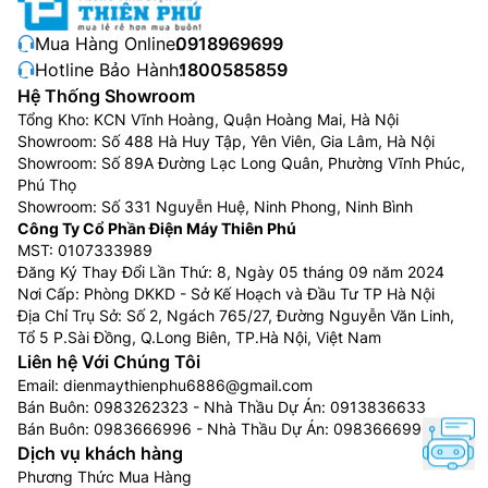
Mua Hàng Online:
0918969699
Hotline Bảo Hành:
1800585859
Hệ Thống Showroom
Tổng Kho: KCN Vĩnh Hoàng, Quận Hoàng Mai, Hà Nội
Showroom: Số 488 Hà Huy Tập, Yên Viên, Gia Lâm, Hà Nội
Showroom: Số 89A Đường Lạc Long Quân, Phường Vĩnh Phúc,
Phú Thọ
Showroom: Số 331 Nguyễn Huệ, Ninh Phong, Ninh Bình
Công Ty Cổ Phần Điện Máy Thiên Phú
MST: 0107333989
Đăng Ký Thay Đổi Lần Thứ: 8, Ngày 05 tháng 09 năm 2024
Nơi Cấp: Phòng DKKD - Sở Kế Hoạch và Đầu Tư TP Hà Nội
Địa Chỉ Trụ Sở: Số 2, Ngách 765/27, Đường Nguyễn Văn Linh,
Tổ 5 P.Sài Đồng, Q.Long Biên, TP.Hà Nội, Việt Nam
Liên hệ Với Chúng Tôi
Email:
dienmaythienphu6886@gmail.com
Bán Buôn:
0983262323
- Nhà Thầu Dự Án:
0913836633
Bán Buôn:
0983666996
- Nhà Thầu Dự Án:
0983666996
Dịch vụ khách hàng
Phương Thức Mua Hàng