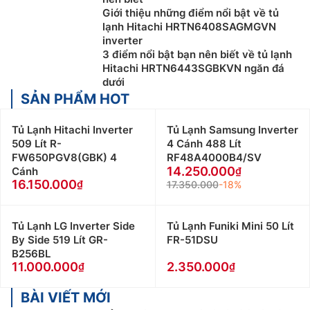
Giới thiệu những điểm nổi bật về tủ
lạnh Hitachi HRTN6408SAGMGVN
inverter
3 điểm nổi bật bạn nên biết về tủ lạnh
Hitachi HRTN6443SGBKVN ngăn đá
dưới
SẢN PHẨM HOT
Tủ Lạnh Hitachi Inverter
Tủ Lạnh Samsung Inverter
509 Lít R-
4 Cánh 488 Lít
FW650PGV8(GBK) 4
RF48A4000B4/SV
14.250.000
Cánh
16.150.000
17.350.000
-18%
Tủ Lạnh LG Inverter Side
Tủ Lạnh Funiki Mini 50 Lít
By Side 519 Lít GR-
FR-51DSU
B256BL
11.000.000
2.350.000
BÀI VIẾT MỚI