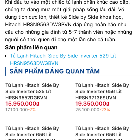
Khi đầu tư vào một chiếc tủ lạnh phân khúc cao cấp,
chúng ta đang mua một giải pháp sống lâu dài. Với
dung tích cực lớn, thiết kế Side by Side khoa học,
Hitachi HRSN9563DWGBVN đáp ứng hoàn hảo nhu
cầu cho những gia đình từ 5-7 thành viên hoặc những
người có thói quen đi chợ một lần cho cả tuần.
Sản phẩm liên quan
Tủ Lạnh Hitachi Side By Side Inverter 529 Lít
HRSN9563DWGBVN
SẢN PHẨM ĐÁNG QUAN TÂM
Tủ Lạnh Hitachi Side By
Tủ Lạnh Hitachi Side By
Side Inverter 525 Lít
Side Inverter 656 Lít
HRSN9552DGBVN
HRSN9713ESUVN
15.950.000
19.350.000
17.100.000
-7%
25.100.000
-23%
Tủ Lạnh Hitachi Side By
Tủ Lạnh Hitachi Side By
Side Inverter 656 Lít
Side Inverter 656 Lít