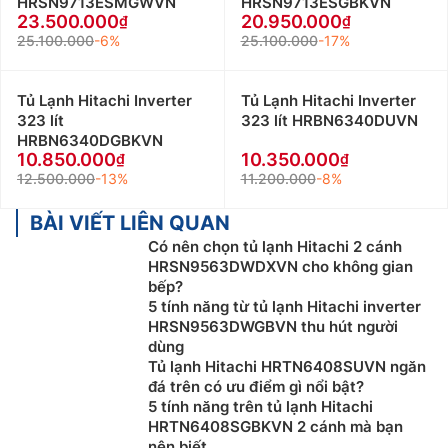
HRSN9713ESMGWVN
HRSN9713ESGBKVN
23.500.000
20.950.000
25.100.000
-6%
25.100.000
-17%
Tủ Lạnh Hitachi Inverter
Tủ Lạnh Hitachi Inverter
323 lít
323 lít HRBN6340DUVN
HRBN6340DGBKVN
10.850.000
10.350.000
12.500.000
-13%
11.200.000
-8%
BÀI VIẾT LIÊN QUAN
Có nên chọn tủ lạnh Hitachi 2 cánh
HRSN9563DWDXVN cho không gian
bếp?
5 tính năng từ tủ lạnh Hitachi inverter
HRSN9563DWGBVN thu hút người
dùng
Tủ lạnh Hitachi HRTN6408SUVN ngăn
đá trên có ưu điểm gì nổi bật?
5 tính năng trên tủ lạnh Hitachi
HRTN6408SGBKVN 2 cánh mà bạn
nên biết