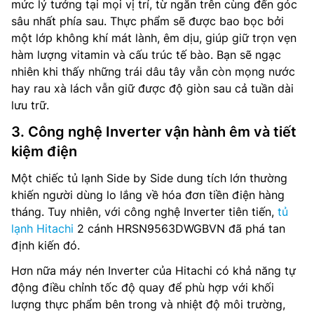
mức lý tưởng tại mọi vị trí, từ ngăn trên cùng đến góc
sâu nhất phía sau. Thực phẩm sẽ được bao bọc bởi
một lớp không khí mát lành, êm dịu, giúp giữ trọn vẹn
hàm lượng vitamin và cấu trúc tế bào. Bạn sẽ ngạc
nhiên khi thấy những trái dâu tây vẫn còn mọng nước
hay rau xà lách vẫn giữ được độ giòn sau cả tuần dài
lưu trữ.
3. Công nghệ Inverter vận hành êm và tiết
kiệm điện
Một chiếc tủ lạnh Side by Side dung tích lớn thường
khiến người dùng lo lắng về hóa đơn tiền điện hàng
tháng. Tuy nhiên, với công nghệ Inverter tiên tiến,
tủ
lạnh Hitachi
2 cánh HRSN9563DWGBVN đã phá tan
định kiến đó.
Hơn nữa máy nén Inverter của Hitachi có khả năng tự
động điều chỉnh tốc độ quay để phù hợp với khối
lượng thực phẩm bên trong và nhiệt độ môi trường,