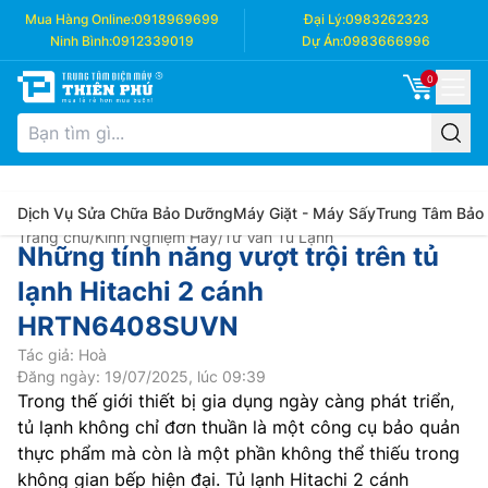
Mua Hàng Online:
0918969699
Đại Lý:
0983262323
Ninh Bình:
0912339019
Dự Án:
0983666996
0
Dịch Vụ Sửa Chữa Bảo Dưỡng
Máy Giặt - Máy Sấy
Trung Tâm Bảo
Trang chủ
/
Kinh Nghiệm Hay
/
Tư Vấn Tủ Lạnh
Những tính năng vượt trội trên tủ
lạnh Hitachi 2 cánh
HRTN6408SUVN
Tác giả: Hoà
Đăng ngày: 19/07/2025, lúc 09:39
Trong thế giới thiết bị gia dụng ngày càng phát triển,
tủ lạnh không chỉ đơn thuần là một công cụ bảo quản
thực phẩm mà còn là một phần không thể thiếu trong
không gian bếp hiện đại. Tủ lạnh Hitachi 2 cánh