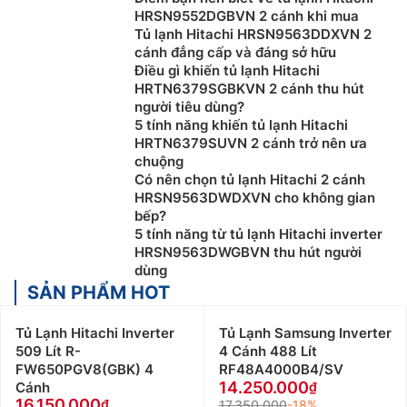
HRSN9552DGBVN 2 cánh khi mua
Tủ lạnh Hitachi HRSN9563DDXVN 2
cánh đẳng cấp và đáng sở hữu
Điều gì khiến tủ lạnh Hitachi
HRTN6379SGBKVN 2 cánh thu hút
người tiêu dùng?
5 tính năng khiến tủ lạnh Hitachi
HRTN6379SUVN 2 cánh trở nên ưa
chuộng
Có nên chọn tủ lạnh Hitachi 2 cánh
HRSN9563DWDXVN cho không gian
bếp?
5 tính năng từ tủ lạnh Hitachi inverter
HRSN9563DWGBVN thu hút người
dùng
SẢN PHẨM HOT
Tủ Lạnh Hitachi Inverter
Tủ Lạnh Samsung Inverter
509 Lít R-
4 Cánh 488 Lít
FW650PGV8(GBK) 4
RF48A4000B4/SV
14.250.000
Cánh
16.150.000
17.350.000
-18%