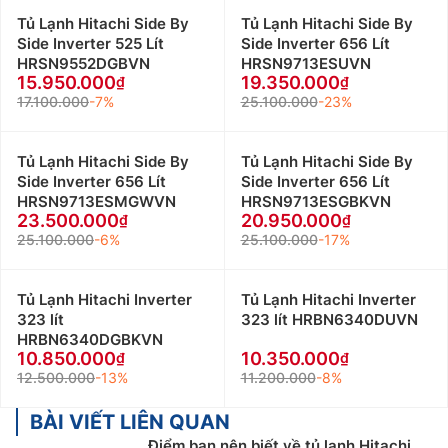
Tủ Lạnh Hitachi Side By
Tủ Lạnh Hitachi Side By
Side Inverter 525 Lít
Side Inverter 656 Lít
HRSN9552DGBVN
HRSN9713ESUVN
15.950.000
19.350.000
17.100.000
-7%
25.100.000
-23%
Tủ Lạnh Hitachi Side By
Tủ Lạnh Hitachi Side By
Side Inverter 656 Lít
Side Inverter 656 Lít
HRSN9713ESMGWVN
HRSN9713ESGBKVN
23.500.000
20.950.000
25.100.000
-6%
25.100.000
-17%
Tủ Lạnh Hitachi Inverter
Tủ Lạnh Hitachi Inverter
323 lít
323 lít HRBN6340DUVN
HRBN6340DGBKVN
10.850.000
10.350.000
12.500.000
-13%
11.200.000
-8%
BÀI VIẾT LIÊN QUAN
Điểm bạn nên biết về tủ lạnh Hitachi