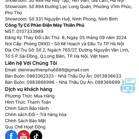
Showroom: Số 488 Hà Huy Tập, Yên Viên, Gia Lâm, Hà Nội
Showroom: Số 89A Đường Lạc Long Quân, Phường Vĩnh Phúc,
Phú Thọ
Showroom: Số 331 Nguyễn Huệ, Ninh Phong, Ninh Bình
Công Ty Cổ Phần Điện Máy Thiên Phú
MST: 0107333989
Đăng Ký Thay Đổi Lần Thứ: 8, Ngày 05 tháng 09 năm 2024
Nơi Cấp: Phòng DKKD - Sở Kế Hoạch và Đầu Tư TP Hà Nội
Địa Chỉ Trụ Sở: Số 2, Ngách 765/27, Đường Nguyễn Văn Linh,
Tổ 5 P.Sài Đồng, Q.Long Biên, TP.Hà Nội, Việt Nam
Liên hệ Với Chúng Tôi
Email:
dienmaythienphu6886@gmail.com
Bán Buôn:
0983262323
- Nhà Thầu Dự Án:
0913836633
Bán Buôn:
0983666996
- Nhà Thầu Dự Án:
0983666996
Dịch vụ khách hàng
Phương Thức Mua Hàng
Hình Thức Thanh Toán
Chính Sách Bảo Hành
Chính sách Đổi – Trả hàng hóa
Chính Sách Bảo Mật
Quy Chế Hoạt Động