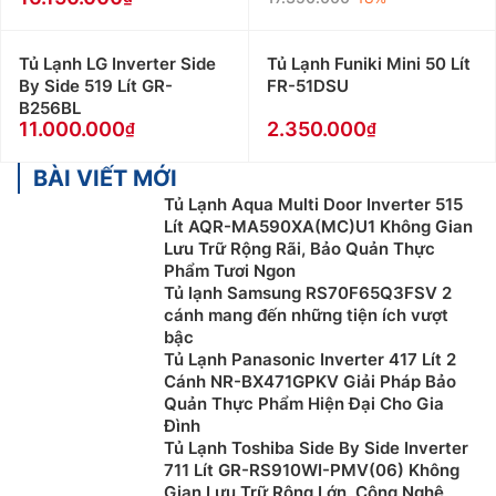
Tủ Lạnh LG Inverter Side
Tủ Lạnh Funiki Mini 50 Lít
By Side 519 Lít GR-
FR-51DSU
B256BL
11.000.000
2.350.000
BÀI VIẾT MỚI
Tủ Lạnh Aqua Multi Door Inverter 515
Lít AQR-MA590XA(MC)U1 Không Gian
Lưu Trữ Rộng Rãi, Bảo Quản Thực
Phẩm Tươi Ngon
Tủ lạnh Samsung RS70F65Q3FSV 2
cánh mang đến những tiện ích vượt
bậc
Tủ Lạnh Panasonic Inverter 417 Lít 2
Cánh NR-BX471GPKV Giải Pháp Bảo
Quản Thực Phẩm Hiện Đại Cho Gia
Đình
Tủ Lạnh Toshiba Side By Side Inverter
711 Lít GR-RS910WI-PMV(06) Không
Gian Lưu Trữ Rộng Lớn, Công Nghệ