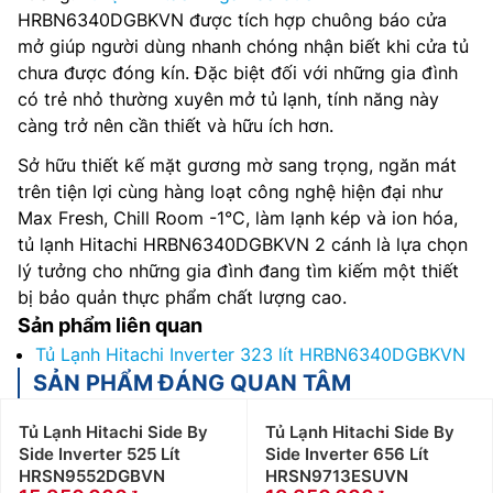
HRBN6340DGBKVN được tích hợp chuông báo cửa
mở giúp người dùng nhanh chóng nhận biết khi cửa tủ
chưa được đóng kín. Đặc biệt đối với những gia đình
có trẻ nhỏ thường xuyên mở tủ lạnh, tính năng này
càng trở nên cần thiết và hữu ích hơn.
Sở hữu thiết kế mặt gương mờ sang trọng, ngăn mát
trên tiện lợi cùng hàng loạt công nghệ hiện đại như
Max Fresh, Chill Room -1°C, làm lạnh kép và ion hóa,
tủ lạnh Hitachi HRBN6340DGBKVN 2 cánh là lựa chọn
lý tưởng cho những gia đình đang tìm kiếm một thiết
bị bảo quản thực phẩm chất lượng cao.
Sản phẩm liên quan
Tủ Lạnh Hitachi Inverter 323 lít HRBN6340DGBKVN
SẢN PHẨM ĐÁNG QUAN TÂM
Tủ Lạnh Hitachi Side By
Tủ Lạnh Hitachi Side By
Side Inverter 525 Lít
Side Inverter 656 Lít
HRSN9552DGBVN
HRSN9713ESUVN