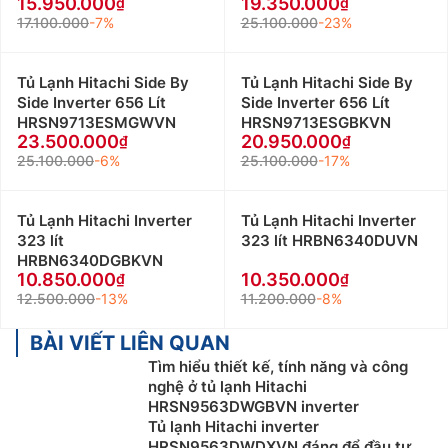
15.950.000
19.350.000
17.100.000
-7%
25.100.000
-23%
Tủ Lạnh Hitachi Side By
Tủ Lạnh Hitachi Side By
Side Inverter 656 Lít
Side Inverter 656 Lít
HRSN9713ESMGWVN
HRSN9713ESGBKVN
23.500.000
20.950.000
25.100.000
-6%
25.100.000
-17%
Tủ Lạnh Hitachi Inverter
Tủ Lạnh Hitachi Inverter
323 lít
323 lít HRBN6340DUVN
HRBN6340DGBKVN
10.850.000
10.350.000
12.500.000
-13%
11.200.000
-8%
BÀI VIẾT LIÊN QUAN
Tìm hiểu thiết kế, tính năng và công
nghệ ở tủ lạnh Hitachi
HRSN9563DWGBVN inverter
Tủ lạnh Hitachi inverter
HRSN9563DWDXVN đáng để đầu tư