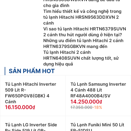
cho gia đình
Tìm hiểu thiết kế và công nghệ trong
tủ lạnh Hitachi HRSN9563DDXVN 2
cánh
Vì sao tủ lạnh Hitachi HRTN6379SUVN
2 cánh thu hút người dùng ở hiện tại?
Những ưu điểm tủ lạnh Hitachi 2 cánh
HRTN6379SGBKVN mang đến
Tủ lạnh Hitachi 2 cánh
HRTN6408SUVN chất lượng tốt, sử
dụng hiệu quả
SẢN PHẨM HOT
Tủ Lạnh Hitachi Inverter
Tủ Lạnh Samsung Inverter
509 Lít R-
4 Cánh 488 Lít
FW650PGV8(GBK) 4
RF48A4000B4/SV
14.250.000
Cánh
16.150.000
17.350.000
-18%
Tủ Lạnh LG Inverter Side
Tủ Lạnh Funiki Mini 50 Lít
By Side 519 Lít GR-
FR-51DSU