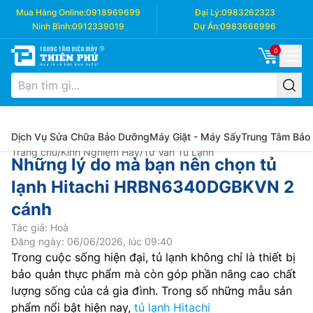
Mua Hàng Online:
0918969699
Đại Lý:
0983262323
Ninh Bình:
0912339019
Dự Án:
0983666996
0
Dịch Vụ Sửa Chữa Bảo Dưỡng
Máy Giặt - Máy Sấy
Trung Tâm Bảo
Trang chủ
/
Kinh Nghiệm Hay
/
Tư Vấn Tủ Lạnh
Những lý do mà bạn nên chọn tủ
lạnh Hitachi HRBN6340DGBKVN 2
cánh
Tác giả: Hoà
Đăng ngày: 06/06/2026, lúc 09:40
Trong cuộc sống hiện đại, tủ lạnh không chỉ là thiết bị
bảo quản thực phẩm mà còn góp phần nâng cao chất
lượng sống của cả gia đình. Trong số những mẫu sản
phẩm nổi bật hiện nay,
tủ lạnh Hitachi