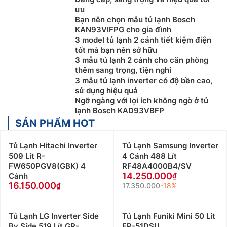
ưu
Bạn nên chọn mẫu tủ lạnh Bosch
KAN93VIFPG cho gia đình
3 model tủ lạnh 2 cánh tiết kiệm điện
tốt mà bạn nên sở hữu
3 mẫu tủ lạnh 2 cánh cho căn phòng
thêm sang trọng, tiện nghi
3 mẫu tủ lạnh inverter có độ bền cao,
sử dụng hiệu quả
Ngỡ ngàng với lợi ích không ngờ ở tủ
lạnh Bosch KAD93VBFP
SẢN PHẨM HOT
Tủ Lạnh Hitachi Inverter
Tủ Lạnh Samsung Inverter
509 Lít R-
4 Cánh 488 Lít
FW650PGV8(GBK) 4
RF48A4000B4/SV
14.250.000
Cánh
16.150.000
17.350.000
-18%
Tủ Lạnh LG Inverter Side
Tủ Lạnh Funiki Mini 50 Lít
By Side 519 Lít GR-
FR-51DSU