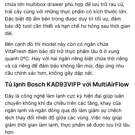
chứa lớn multibox drawer phù hợp để lưu trữ rau củ,
trái cây cùng với những thực phẩm có kích thước lớn.
Đặc biệt độ ẩm bên trong được duy trì tối ưu, đảm
bảo độ tươi cần thiết và hạn chế hư hỏng sau thời gian
dài.
Bên cạnh đó thì model này còn có ngăn chứa
VitaFresh đảm bảo dữ trữ thực phẩm lâu ở ở xung
quanh 0ºC. Hay với hai ngăn riêng biệt chứa thịt riêng
và cá riêng để đảm bảo không lẫn mùi, đáp ứng nhu
cầu chính xác hơn, không gây dập nát.
Tủ lạnh Bosch KAD93VIFP với MultiAirFlow
Đây là công nghệ làm lạnh cực kỳ hiện đại giúp luân
chuyển không khí đa chiều trên các tầng, khay của
ngăn lạnh và ngăn đông qua đó làm giảm sự chêch
lệch thay đổi nhiệt độ giữa các vùng. Việc này giúp
giảm thời gian làm lạnh, thực phẩm sẽ được lưu trữ lâu
hơn.