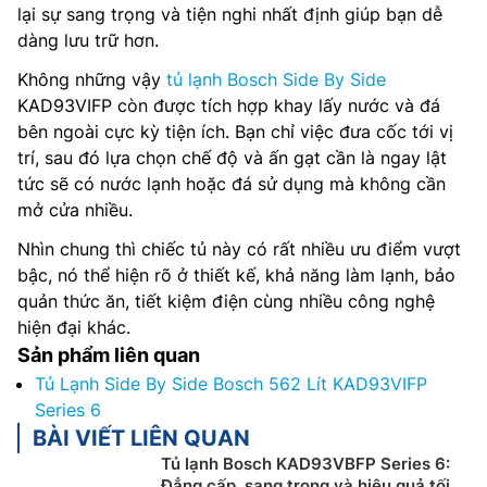
lại sự sang trọng và tiện nghi nhất định giúp bạn dễ
dàng lưu trữ hơn.
Không những vậy
tủ lạnh Bosch Side By Side
KAD93VIFP còn được tích hợp khay lấy nước và đá
bên ngoài cực kỳ tiện ích. Bạn chỉ việc đưa cốc tới vị
trí, sau đó lựa chọn chế độ và ấn gạt cần là ngay lật
tức sẽ có nước lạnh hoặc đá sử dụng mà không cần
mở cửa nhiều.
Nhìn chung thì chiếc tủ này có rất nhiều ưu điểm vượt
bậc, nó thể hiện rõ ở thiết kế, khả năng làm lạnh, bảo
quản thức ăn, tiết kiệm điện cùng nhiều công nghệ
hiện đại khác.
Sản phẩm liên quan
Tủ Lạnh Side By Side Bosch 562 Lít KAD93VIFP
Series 6
BÀI VIẾT LIÊN QUAN
Tủ lạnh Bosch KAD93VBFP Series 6:
Đẳng cấp, sang trọng và hiệu quả tối