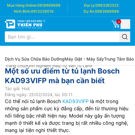
Mua Hàng Online:
0918969699
Đại Lý:
0983262323
Ninh Bình:
0912339019
Dự Án:
0983666996
0
Dịch Vụ Sửa Chữa Bảo Dưỡng
Máy Giặt - Máy Sấy
Trung Tâm Bảo
Trang chủ
/
Kinh Nghiệm Hay
/
Tư Vấn Tủ Lạnh
Một số ưu điểm từ tủ lạnh Bosch
KAD93VIFP mà bạn cần biết
Tác giả: Hoà
Đăng ngày: 25/02/2024, lúc 00:11
Có thể nói tủ lạnh Bosch
KAD93VIFP
là một trong
những sản phẩm cực kỳ đẳng cấp, đến từ thương hiệu
nổi tiếng bậc nhất hiện nay. Model này gây ấn tượng
mạnh ở thiết kế và được trang bị rất nhiều công nghệ,
mang lại tiện nghi thiết thực.