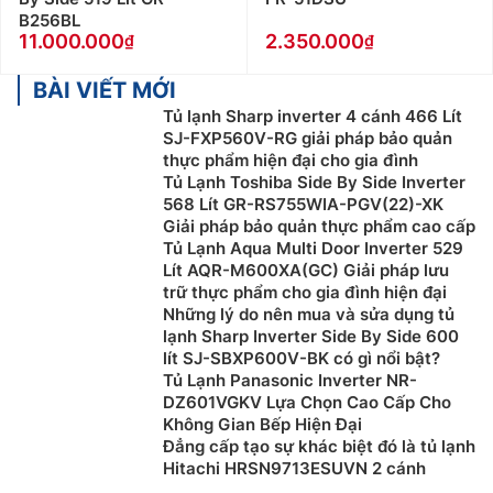
B256BL
11.000.000
2.350.000
BÀI VIẾT MỚI
Tủ lạnh Sharp inverter 4 cánh 466 Lít
SJ-FXP560V-RG giải pháp bảo quản
thực phẩm hiện đại cho gia đình
Tủ Lạnh Toshiba Side By Side Inverter
568 Lít GR-RS755WIA-PGV(22)-XK
Giải pháp bảo quản thực phẩm cao cấp
Tủ Lạnh Aqua Multi Door Inverter 529
Lít AQR-M600XA(GC) Giải pháp lưu
trữ thực phẩm cho gia đình hiện đại
Những lý do nên mua và sửa dụng tủ
lạnh Sharp Inverter Side By Side 600
lít SJ-SBXP600V-BK có gì nổi bật?
Tủ Lạnh Panasonic Inverter NR-
DZ601VGKV Lựa Chọn Cao Cấp Cho
Không Gian Bếp Hiện Đại
Đẳng cấp tạo sự khác biệt đó là tủ lạnh
Hitachi HRSN9713ESUVN 2 cánh