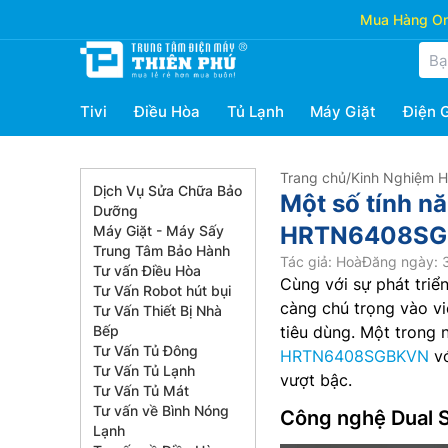
Mua Hàng Onl
Tivi
Điều Hòa
Tủ Lạnh
Máy Giặt
Điện 
Trang chủ
/
Kinh Nghiệm 
Dịch Vụ Sửa Chữa Bảo
Một số tính nă
Dưỡng
HRTN6408S
Máy Giặt - Máy Sấy
Trung Tâm Bảo Hành
Tác giả: Hoà
Đăng ngày: 3
Tư vấn Điều Hòa
Cùng với sự phát tri
Tư Vấn Robot hút bụi
càng chú trọng vào vi
Tư Vấn Thiết Bị Nhà
Bếp
tiêu dùng. Một trong 
Tư Vấn Tủ Đông
HRTN6408SGBKVN
vớ
Tư Vấn Tủ Lạnh
vượt bậc.
Tư Vấn Tủ Mát
Tư vấn về Bình Nóng
Công nghệ Dual S
Lạnh