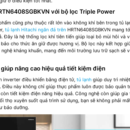
iữ ở điều kiện tốt nhất.
HRTN6408SGBKVN với bộ lọc Triple Power
phẩm cũng phụ thuộc rất lớn vào không khí bên trong tủ lạ
er,
tủ lạnh Hitachi ngăn đá trên
HRTN6408SGBKVN mang tới
. Đây là hệ thống lọc khí tiên tiến giúp loại bỏ mùi hôi và v
bảo cho thức ăn giữ được hương vị. Bộ lọc này kết hợp gi
 nghệ kháng khuẩn, mang đến môi trường lưu trữ sạch sẽ v
giúp nâng cao hiệu quả tiết kiệm điện
 inverter điều khiển bằng điện tử,
tủ lạnh
giúp duy trì nhiệ
n. Điều này không chỉ giúp thực phẩm luôn được bảo quản 
 còn tiết kiệm điện năng hiệu quả. Công nghệ còn giúp gia
ổi thọ xuyên suốt quá trình sử dụng, bạn sẽ không phải mất
hư bảo dưỡng.