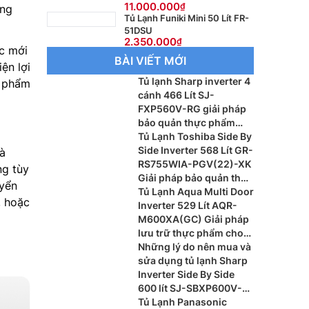
11.000.000
ạng
Tủ Lạnh Funiki Mini 50 Lít FR-
51DSU
2.350.000
úc mới
BÀI VIẾT MỚI
ện lợi
Tủ lạnh Sharp inverter 4
c phẩm
cánh 466 Lít SJ-
FXP560V-RG giải pháp
bảo quản thực phẩm
hiện đại cho gia đình
Tủ Lạnh Toshiba Side By
Side Inverter 568 Lít GR-
à
RS755WIA-PGV(22)-XK
ng tùy
Giải pháp bảo quản thực
uyển
phẩm cao cấp
Tủ Lạnh Aqua Multi Door
, hoặc
Inverter 529 Lít AQR-
M600XA(GC) Giải pháp
lưu trữ thực phẩm cho
gia đình hiện đại
Những lý do nên mua và
sửa dụng tủ lạnh Sharp
Inverter Side By Side
600 lít SJ-SBXP600V-
BK có gì nổi bật?
Tủ Lạnh Panasonic