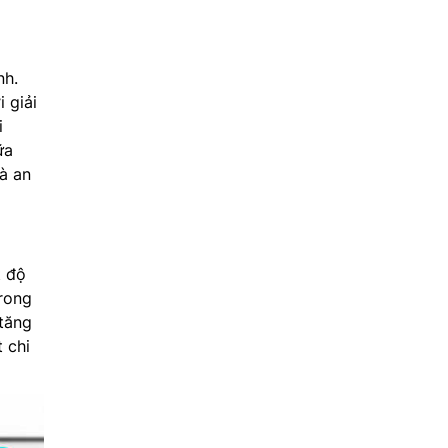
nh.
 giải
i
ữa
à an
t độ
trong
 tăng
 chi