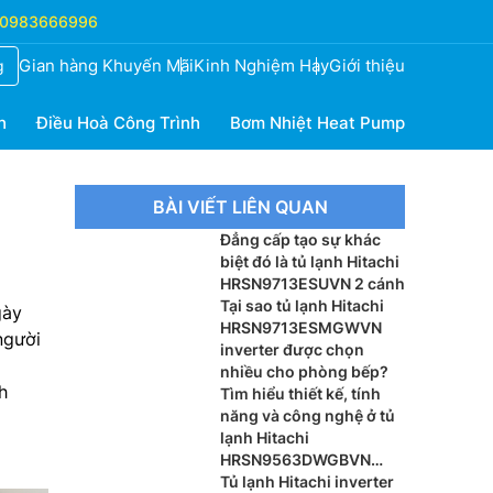
0983666996
Gian hàng Khuyến Mãi
Kinh Nghiệm Hay
Giới thiệu
g
h
Điều Hoà Công Trình
Bơm Nhiệt Heat Pump
BÀI VIẾT LIÊN QUAN
Đẳng cấp tạo sự khác
biệt đó là tủ lạnh Hitachi
HRSN9713ESUVN 2 cánh
Tại sao tủ lạnh Hitachi
gày
HRSN9713ESMGWVN
người
inverter được chọn
nhiều cho phòng bếp?
h
Tìm hiểu thiết kế, tính
năng và công nghệ ở tủ
lạnh Hitachi
HRSN9563DWGBVN
inverter
Tủ lạnh Hitachi inverter