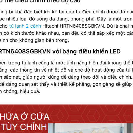
ó thể điều chỉnh theo độ cao
ang bị khá đặc biệt khi kệ tại cửa tủ điều chỉnh được độ c
ợc nhiều loại đồ uống đa dạng, phong phú. Đây là một tro
 cho
tủ lạnh 2 cánh
Hitachi HRTN6408SGBKVN. Dù là chai 
m có kích thước khác nhau, bạn đều có thể sắp xếp một cá
sinh cho không gian bên trong.
 HRTN6408SGBKVN với bảng điều khiển LED
ên trong tủ lạnh cũng là một tính năng hiện đại không thể t
àng, các thông tin về nhiệt độ và chế độ hoạt động của tủ 
h sắc nét, giúp người dùng dễ dàng theo dõi và điều chỉnh
dễ dàng quan sát thấy và thiết kế phẳng, gọn gàng sẽ giúp
h chóng, hiệu quả.