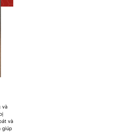
g và
bị
oát và
à giúp