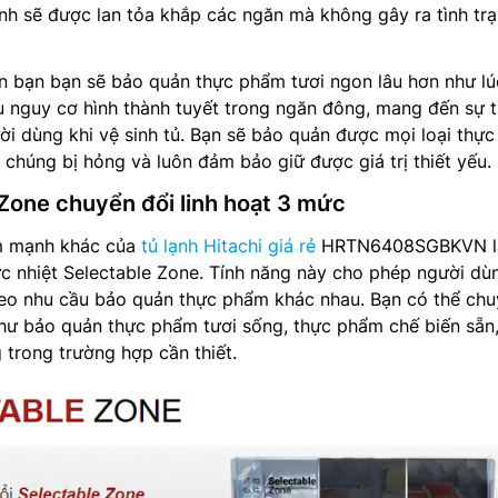
ạnh sẽ được lan tỏa khắp các ngăn mà không gây ra tình tr
ến bạn bạn sẽ bảo quản thực phẩm tươi ngon lâu hơn như l
 nguy cơ hình thành tuyết trong ngăn đông, mang đến sự ti
i dùng khi vệ sinh tủ. Bạn sẽ bảo quản được mọi loại thự
 chúng bị hỏng và luôn đảm bảo giữ được giá trị thiết yếu.
Zone chuyển đổi linh hoạt 3 mức
m mạnh khác của
tủ lạnh Hitachi giá rẻ
HRTN6408SGBKVN l
c nhiệt Selectable Zone. Tính năng này cho phép người dù
heo nhu cầu bảo quản thực phẩm khác nhau. Bạn có thể ch
như bảo quản thực phẩm tươi sống, thực phẩm chế biến sẵn
 trong trường hợp cần thiết.