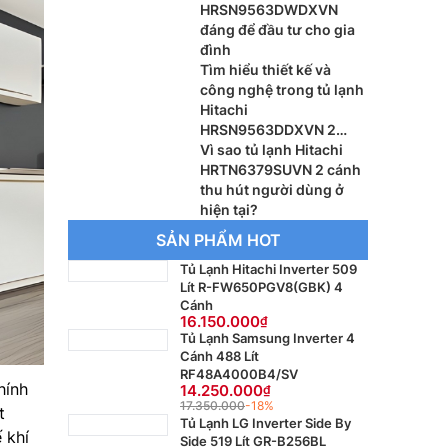
HRSN9563DWDXVN
đáng để đầu tư cho gia
đình
Tìm hiểu thiết kế và
công nghệ trong tủ lạnh
Hitachi
HRSN9563DDXVN 2
cánh
Vì sao tủ lạnh Hitachi
HRTN6379SUVN 2 cánh
thu hút người dùng ở
hiện tại?
SẢN PHẨM HOT
Tủ Lạnh Hitachi Inverter 509
Lít R-FW650PGV8(GBK) 4
Cánh
16.150.000
Tủ Lạnh Samsung Inverter 4
Cánh 488 Lít
RF48A4000B4/SV
hính
14.250.000
17.350.000
-18%
t
Tủ Lạnh LG Inverter Side By
 khí
Side 519 Lít GR-B256BL