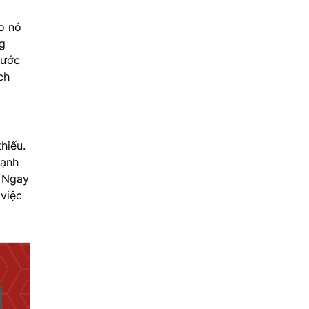
ao nó
ng
nước
ch
hiếu.
lạnh
. Ngay
 việc