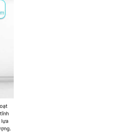
hoạt
tĩnh
 lựa
ượng.