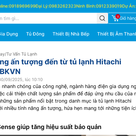
ine:
0918969699
Đại Lý:
0983262323
Ninh Bình:
0912339019
Dự Án:
0
Giỏ hàn
Gia Dụng
Tủ Đông
Thiết Bị Nhà Bếp
Thiết Bị Âm Than
Hay
/
Tư Vấn Tủ Lạnh
ng ấn tượng đến từ tủ lạnh Hitachi
GBKVN
0/09/2025, lúc 10:10
ển nhanh chóng của công nghệ, ngành hàng điện gia dụng n
ệc cải thiện chất lượng sản phẩm để đáp ứng nhu cầu của 
những sản phẩm nổi bật trong danh mục là tủ lạnh Hitachi
i nhiều tính năng ấn tượng, hứa hẹn mang tới những tiện íc
ense giúp tăng hiệu suất bảo quản