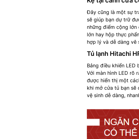
Kệ tại cánh cửa c
Đây cũng là một sự tr
sẽ giúp bạn dự trữ đư
những điểm cộng lớn
lớn hay hộp thực phẩ
hợp lý và dễ dàng vê 
Tủ lạnh Hitachi
Bảng điều khiển LED b
Với màn hình LED rõ r
được hiển thị một các
khi mở cửa tủ bạn sẽ 
vệ sinh dễ dàng, nhan