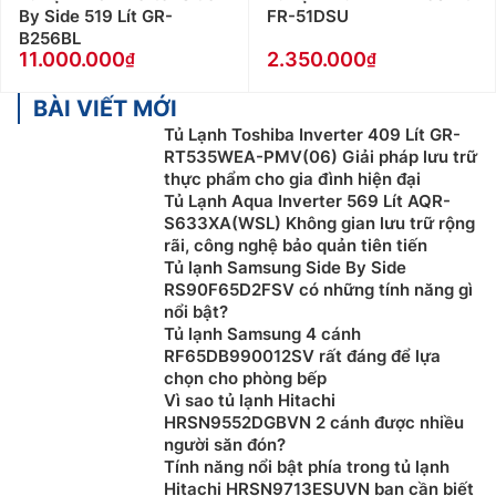
By Side 519 Lít GR-
FR-51DSU
B256BL
11.000.000
2.350.000
BÀI VIẾT MỚI
Tủ Lạnh Toshiba Inverter 409 Lít GR-
RT535WEA-PMV(06) Giải pháp lưu trữ
thực phẩm cho gia đình hiện đại
Tủ Lạnh Aqua Inverter 569 Lít AQR-
S633XA(WSL) Không gian lưu trữ rộng
rãi, công nghệ bảo quản tiên tiến
Tủ lạnh Samsung Side By Side
RS90F65D2FSV có những tính năng gì
nổi bật?
Tủ lạnh Samsung 4 cánh
RF65DB990012SV rất đáng để lựa
chọn cho phòng bếp
Vì sao tủ lạnh Hitachi
HRSN9552DGBVN 2 cánh được nhiều
người săn đón?
Tính năng nổi bật phía trong tủ lạnh
Hitachi HRSN9713ESUVN bạn cần biết