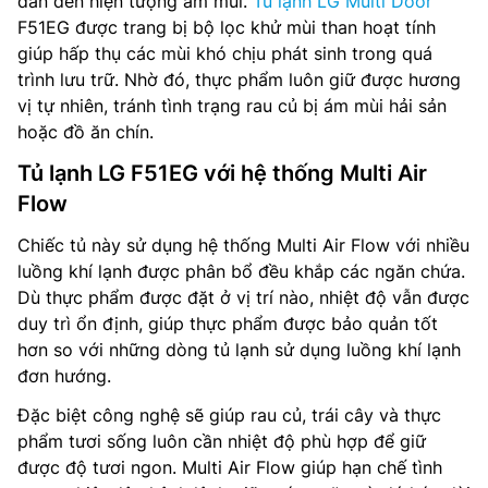
dẫn đến hiện tượng ám mùi.
Tủ lạnh LG Multi Door
F51EG được trang bị bộ lọc khử mùi than hoạt tính
giúp hấp thụ các mùi khó chịu phát sinh trong quá
trình lưu trữ. Nhờ đó, thực phẩm luôn giữ được hương
vị tự nhiên, tránh tình trạng rau củ bị ám mùi hải sản
hoặc đồ ăn chín.
Tủ lạnh LG F51EG với hệ thống Multi Air
Flow
Chiếc tủ này sử dụng hệ thống Multi Air Flow với nhiều
luồng khí lạnh được phân bổ đều khắp các ngăn chứa.
Dù thực phẩm được đặt ở vị trí nào, nhiệt độ vẫn được
duy trì ổn định, giúp thực phẩm được bảo quản tốt
hơn so với những dòng tủ lạnh sử dụng luồng khí lạnh
đơn hướng.
Đặc biệt công nghệ sẽ giúp rau củ, trái cây và thực
phẩm tươi sống luôn cần nhiệt độ phù hợp để giữ
được độ tươi ngon. Multi Air Flow giúp hạn chế tình