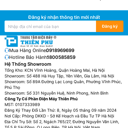
Đăng ký nhận thông tin mới nhất
Đăng ký
Mua Hàng Online:
0918969699
Hotline Bảo Hành:
1800585859
Hệ Thống Showroom
Tổng Kho: KCN Vĩnh Hoàng, Quận Hoàng Mai, Hà Nội
Showroom: Số 488 Hà Huy Tập, Yên Viên, Gia Lâm, Hà Nội
Showroom: Số 89A Đường Lạc Long Quân, Phường Vĩnh Phúc,
Phú Thọ
Showroom: Số 331 Nguyễn Huệ, Ninh Phong, Ninh Bình
Công Ty Cổ Phần Điện Máy Thiên Phú
MST: 0107333989
Đăng Ký Thay Đổi Lần Thứ: 8, Ngày 05 tháng 09 năm 2024
Nơi Cấp: Phòng DKKD - Sở Kế Hoạch và Đầu Tư TP Hà Nội
Địa Chỉ Trụ Sở: Số 2, Ngách 765/27, Đường Nguyễn Văn Linh,
Tổ 5 P.Sài Đồng, Q.Long Biên, TP.Hà Nội, Việt Nam