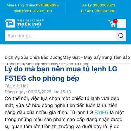
Mua Hàng Online:
0918969699
Đại Lý:
0983262323
Ninh Bình:
0912339019
Dự Án:
0983666996
0
Dịch Vụ Sửa Chữa Bảo Dưỡng
Máy Giặt - Máy Sấy
Trung Tâm Bảo
Trang chủ
/
Kinh Nghiệm Hay
/
Tư Vấn Tủ Lạnh
Lý do mà bạn nên mua tủ lạnh LG
F51EG cho phòng bếp
Tác giả: Hoà
Đăng ngày: 06/06/2026, lúc 15:13
Có thể nói, việc lựa chọn một chiếc tủ lạnh vừa đẹp
mắt, vừa sở hữu công nghệ tiên tiến luôn là ưu tiên
hàng đầu của nhiều gia đình. Tủ lạnh LG
F51EG
là một
trong những mẫu sản phẩm cao cấp đang nhận được
sự quan tâm lớn trên thị trường và dưới đây là lý do