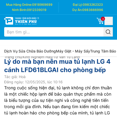
Mua Hàng Online:
0918969699
Đại Lý:
0983262323
Ninh Bình:
0912339019
Dự Án:
0983666996
0
Dịch Vụ Sửa Chữa Bảo Dưỡng
Máy Giặt - Máy Sấy
Trung Tâm Bảo
Trang chủ
/
Kinh Nghiệm Hay
/
Tư Vấn Tủ Lạnh
Lý do mà bạn nên mua tủ lạnh LG 4
cánh LFD61BLGAI cho phòng bếp
Tác giả: Hoà
Đăng ngày: 12/05/2025, lúc 10:16
Trong cuộc sống hiện đại, tủ lạnh không chỉ đơn thuần
là một chiếc hộp lạnh để bảo quản thực phẩm mà còn
là biểu tượng của sự tiện nghi và công nghệ tiên tiến
trong mỗi gia đình. Nếu bạn đang tìm kiếm một chiếc
tủ lạnh hoàn hảo cho phòng bếp của mình, tủ lạnh LG