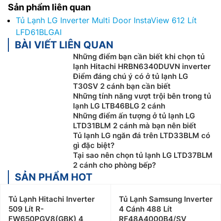
Sản phẩm liên quan
Tủ Lạnh LG Inverter Multi Door InstaView 612 Lít
LFD61BLGAI
BÀI VIẾT LIÊN QUAN
Những điểm bạn cần biết khi chọn tủ
lạnh Hitachi HRBN6340DUVN inverter
Điểm đáng chú ý có ở tủ lạnh LG
T30SV 2 cánh bạn cần biết
Những tính năng vượt trội bên trong tủ
lạnh LG LTB46BLG 2 cánh
Những điểm ấn tượng ở tủ lạnh LG
LTD31BLM 2 cánh mà bạn nên biết
Tủ lạnh LG ngăn đá trên LTD33BLM có
gì đặc biệt?
Tại sao nên chọn tủ lạnh LG LTD37BLM
2 cánh cho phòng bếp?
SẢN PHẨM HOT
Tủ Lạnh Hitachi Inverter
Tủ Lạnh Samsung Inverter
509 Lít R-
4 Cánh 488 Lít
FW650PGV8(GBK) 4
RF48A4000B4/SV