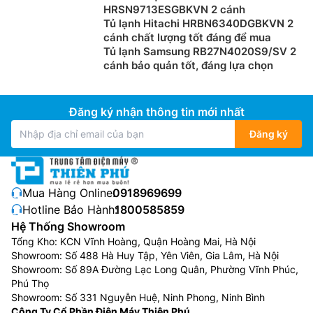
HRSN9713ESGBKVN 2 cánh
Tủ lạnh Hitachi HRBN6340DGBKVN 2
cánh chất lượng tốt đáng để mua
Tủ lạnh Samsung RB27N4020S9/SV 2
cánh bảo quản tốt, đáng lựa chọn
Đăng ký nhận thông tin mới nhất
Đăng ký
Mua Hàng Online:
0918969699
Hotline Bảo Hành:
1800585859
Hệ Thống Showroom
Tổng Kho: KCN Vĩnh Hoàng, Quận Hoàng Mai, Hà Nội
Showroom: Số 488 Hà Huy Tập, Yên Viên, Gia Lâm, Hà Nội
Showroom: Số 89A Đường Lạc Long Quân, Phường Vĩnh Phúc,
Phú Thọ
Showroom: Số 331 Nguyễn Huệ, Ninh Phong, Ninh Bình
Công Ty Cổ Phần Điện Máy Thiên Phú