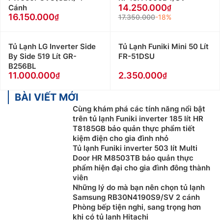
14.250.000
Cánh
16.150.000
17.350.000
-18%
Tủ Lạnh LG Inverter Side
Tủ Lạnh Funiki Mini 50 Lít
By Side 519 Lít GR-
FR-51DSU
B256BL
11.000.000
2.350.000
BÀI VIẾT MỚI
Cùng khám phá các tính năng nổi bật
trên tủ lạnh Funiki inverter 185 lít HR
T8185GB bảo quản thực phẩm tiết
kiệm điện cho gia đình nhỏ
Tủ lạnh Funiki inverter 503 lít Multi
Door HR M8503TB bảo quản thực
phẩm hiện đại cho gia đình đông thành
viên
Những lý do mà bạn nên chọn tủ lạnh
Samsung RB30N4190S9/SV 2 cánh
Phòng bếp tiện nghi, sang trọng hơn
khi có tủ lạnh Hitachi