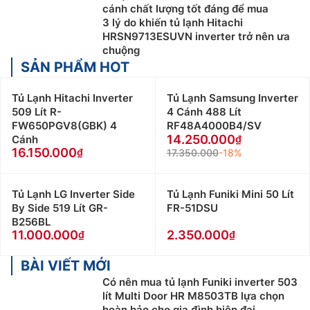
cánh chất lượng tốt đáng để mua
3 lý do khiến tủ lạnh Hitachi
HRSN9713ESUVN inverter trở nên ưa
chuộng
SẢN PHẨM HOT
Tủ Lạnh Hitachi Inverter
Tủ Lạnh Samsung Inverter
509 Lít R-
4 Cánh 488 Lít
FW650PGV8(GBK) 4
RF48A4000B4/SV
14.250.000
Cánh
16.150.000
17.350.000
-18%
Tủ Lạnh LG Inverter Side
Tủ Lạnh Funiki Mini 50 Lít
By Side 519 Lít GR-
FR-51DSU
B256BL
11.000.000
2.350.000
BÀI VIẾT MỚI
Có nên mua tủ lạnh Funiki inverter 503
lít Multi Door HR M8503TB lựa chọn
hoàn hảo cho gia đình hiện đại