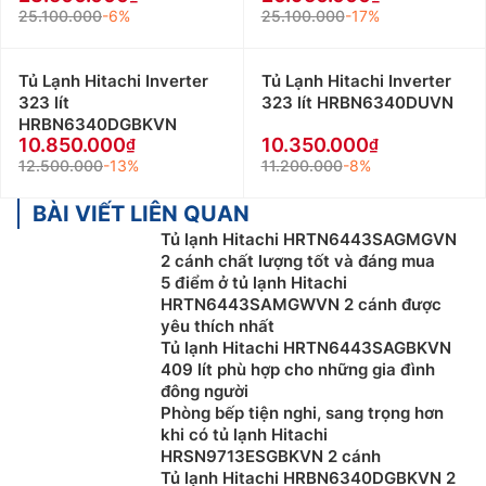
25.100.000
-6%
25.100.000
-17%
Tủ Lạnh Hitachi Inverter
Tủ Lạnh Hitachi Inverter
323 lít
323 lít HRBN6340DUVN
HRBN6340DGBKVN
10.850.000
10.350.000
12.500.000
-13%
11.200.000
-8%
BÀI VIẾT LIÊN QUAN
Tủ lạnh Hitachi HRTN6443SAGMGVN
2 cánh chất lượng tốt và đáng mua
5 điểm ở tủ lạnh Hitachi
HRTN6443SAMGWVN 2 cánh được
yêu thích nhất
Tủ lạnh Hitachi HRTN6443SAGBKVN
409 lít phù hợp cho những gia đình
đông người
Phòng bếp tiện nghi, sang trọng hơn
khi có tủ lạnh Hitachi
HRSN9713ESGBKVN 2 cánh
Tủ lạnh Hitachi HRBN6340DGBKVN 2