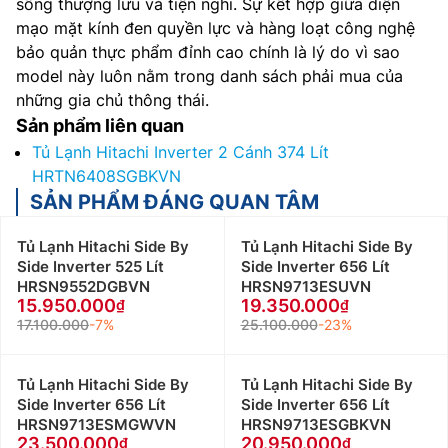
sống thượng lưu và tiện nghi. Sự kết hợp giữa diện
mạo mặt kính đen quyền lực và hàng loạt công nghệ
bảo quản thực phẩm đỉnh cao chính là lý do vì sao
model này luôn nằm trong danh sách phải mua của
những gia chủ thông thái.
Sản phẩm liên quan
Tủ Lạnh Hitachi Inverter 2 Cánh 374 Lít
HRTN6408SGBKVN
SẢN PHẨM ĐÁNG QUAN TÂM
Tủ Lạnh Hitachi Side By
Tủ Lạnh Hitachi Side By
Side Inverter 525 Lít
Side Inverter 656 Lít
HRSN9552DGBVN
HRSN9713ESUVN
15.950.000
19.350.000
17.100.000
-7%
25.100.000
-23%
Tủ Lạnh Hitachi Side By
Tủ Lạnh Hitachi Side By
Side Inverter 656 Lít
Side Inverter 656 Lít
HRSN9713ESMGWVN
HRSN9713ESGBKVN
23.500.000
20.950.000