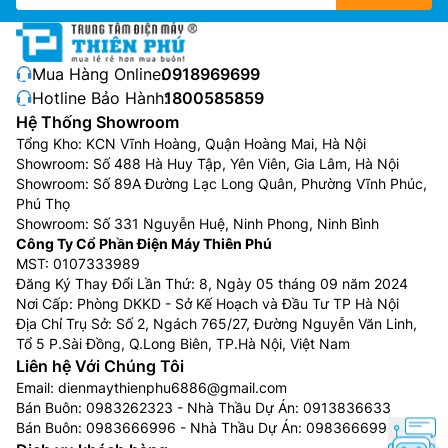
Mua Hàng Online:
0918969699
Hotline Bảo Hành:
1800585859
Hệ Thống Showroom
Tổng Kho: KCN Vĩnh Hoàng, Quận Hoàng Mai, Hà Nội
Showroom: Số 488 Hà Huy Tập, Yên Viên, Gia Lâm, Hà Nội
Showroom: Số 89A Đường Lạc Long Quân, Phường Vĩnh Phúc,
Phú Thọ
Showroom: Số 331 Nguyễn Huệ, Ninh Phong, Ninh Bình
Công Ty Cổ Phần Điện Máy Thiên Phú
MST: 0107333989
Đăng Ký Thay Đổi Lần Thứ: 8, Ngày 05 tháng 09 năm 2024
Nơi Cấp: Phòng DKKD - Sở Kế Hoạch và Đầu Tư TP Hà Nội
Địa Chỉ Trụ Sở: Số 2, Ngách 765/27, Đường Nguyễn Văn Linh,
Tổ 5 P.Sài Đồng, Q.Long Biên, TP.Hà Nội, Việt Nam
Liên hệ Với Chúng Tôi
Email:
dienmaythienphu6886@gmail.com
Bán Buôn:
0983262323
- Nhà Thầu Dự Án:
0913836633
Bán Buôn:
0983666996
- Nhà Thầu Dự Án:
0983666996