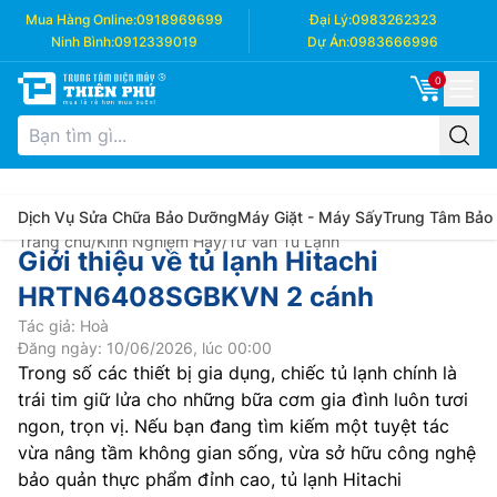
Mua Hàng Online:
0918969699
Đại Lý:
0983262323
Ninh Bình:
0912339019
Dự Án:
0983666996
0
Dịch Vụ Sửa Chữa Bảo Dưỡng
Máy Giặt - Máy Sấy
Trung Tâm Bảo
Trang chủ
/
Kinh Nghiệm Hay
/
Tư Vấn Tủ Lạnh
Giới thiệu về tủ lạnh Hitachi
HRTN6408SGBKVN 2 cánh
Tác giả: Hoà
Đăng ngày: 10/06/2026, lúc 00:00
Trong số các thiết bị gia dụng, chiếc tủ lạnh chính là
trái tim giữ lửa cho những bữa cơm gia đình luôn tươi
ngon, trọn vị. Nếu bạn đang tìm kiếm một tuyệt tác
vừa nâng tầm không gian sống, vừa sở hữu công nghệ
bảo quản thực phẩm đỉnh cao, tủ lạnh Hitachi