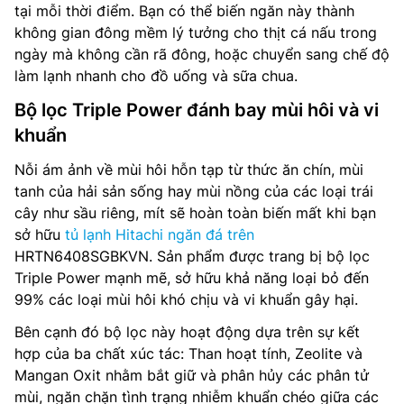
tại mỗi thời điểm. Bạn có thể biến ngăn này thành
không gian đông mềm lý tưởng cho thịt cá nấu trong
ngày mà không cần rã đông, hoặc chuyển sang chế độ
làm lạnh nhanh cho đồ uống và sữa chua.
Bộ lọc Triple Power đánh bay mùi hôi và vi
khuẩn
Nỗi ám ảnh về mùi hôi hỗn tạp từ thức ăn chín, mùi
tanh của hải sản sống hay mùi nồng của các loại trái
cây như sầu riêng, mít sẽ hoàn toàn biến mất khi bạn
sở hữu
tủ lạnh Hitachi ngăn đá trên
HRTN6408SGBKVN. Sản phẩm được trang bị bộ lọc
Triple Power mạnh mẽ, sở hữu khả năng loại bỏ đến
99% các loại mùi hôi khó chịu và vi khuẩn gây hại.
Bên cạnh đó bộ lọc này hoạt động dựa trên sự kết
hợp của ba chất xúc tác: Than hoạt tính, Zeolite và
Mangan Oxit nhằm bắt giữ và phân hủy các phân tử
mùi, ngăn chặn tình trạng nhiễm khuẩn chéo giữa các