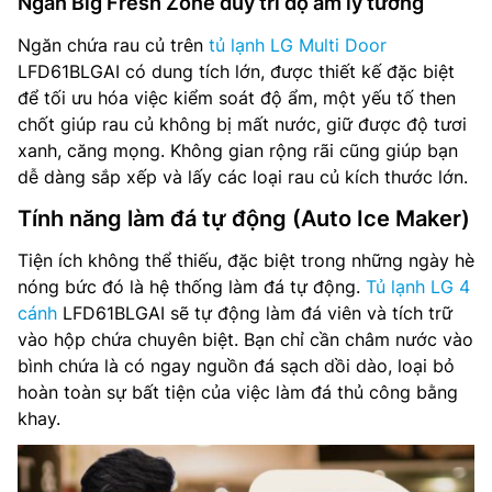
Ngăn Big Fresh Zone duy trì độ ẩm lý tưởng
Ngăn chứa rau củ trên
tủ lạnh LG Multi Door
LFD61BLGAI có dung tích lớn, được thiết kế đặc biệt
để tối ưu hóa việc kiểm soát độ ẩm, một yếu tố then
chốt giúp rau củ không bị mất nước, giữ được độ tươi
xanh, căng mọng. Không gian rộng rãi cũng giúp bạn
dễ dàng sắp xếp và lấy các loại rau củ kích thước lớn.
Tính năng làm đá tự động (Auto Ice Maker)
Tiện ích không thể thiếu, đặc biệt trong những ngày hè
nóng bức đó là hệ thống làm đá tự động.
Tủ lạnh LG 4
cánh
LFD61BLGAI sẽ tự động làm đá viên và tích trữ
vào hộp chứa chuyên biệt. Bạn chỉ cần châm nước vào
bình chứa là có ngay nguồn đá sạch dồi dào, loại bỏ
hoàn toàn sự bất tiện của việc làm đá thủ công bằng
khay.