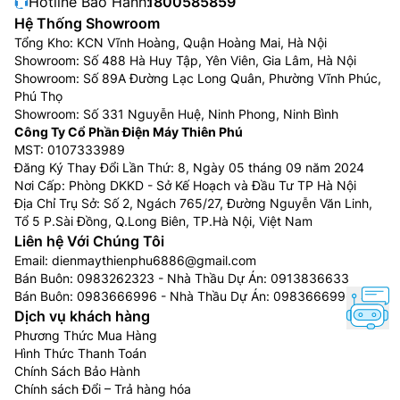
Hotline Bảo Hành:
1800585859
Hệ Thống Showroom
Tổng Kho: KCN Vĩnh Hoàng, Quận Hoàng Mai, Hà Nội
Showroom: Số 488 Hà Huy Tập, Yên Viên, Gia Lâm, Hà Nội
Showroom: Số 89A Đường Lạc Long Quân, Phường Vĩnh Phúc,
Phú Thọ
Showroom: Số 331 Nguyễn Huệ, Ninh Phong, Ninh Bình
Công Ty Cổ Phần Điện Máy Thiên Phú
MST: 0107333989
Đăng Ký Thay Đổi Lần Thứ: 8, Ngày 05 tháng 09 năm 2024
Nơi Cấp: Phòng DKKD - Sở Kế Hoạch và Đầu Tư TP Hà Nội
Địa Chỉ Trụ Sở: Số 2, Ngách 765/27, Đường Nguyễn Văn Linh,
Tổ 5 P.Sài Đồng, Q.Long Biên, TP.Hà Nội, Việt Nam
Liên hệ Với Chúng Tôi
Email:
dienmaythienphu6886@gmail.com
Bán Buôn:
0983262323
- Nhà Thầu Dự Án:
0913836633
Bán Buôn:
0983666996
- Nhà Thầu Dự Án:
0983666996
Dịch vụ khách hàng
Phương Thức Mua Hàng
Hình Thức Thanh Toán
Chính Sách Bảo Hành
Chính sách Đổi – Trả hàng hóa