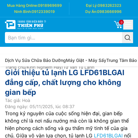
Mua Hàng Online:
0918969699
Đại Lý:
0983262323
Ninh Bình:
0912339019
Dự Án:
0983666996
0
Dịch Vụ Sửa Chữa Bảo Dưỡng
Máy Giặt - Máy Sấy
Trung Tâm Bảo
Trang chủ
/
Kinh Nghiệm Hay
/
Tư Vấn Tủ Lạnh
Giới thiệu tủ lạnh LG LFD61BLGAI
đẳng cấp, chất lượng cho không
gian bếp
Tác giả: Hoà
Đăng ngày: 05/11/2025, lúc 08:37
Trong kỷ nguyên của cuộc sống hiện đại, gian bếp
không chỉ là nơi nấu nướng mà còn là không gian thể
hiện phong cách sống và gu thẩm mỹ tinh tế của gia
chủ. Giữa vô vàn lựa chọn, tủ lạnh LG
LFD61BLGAI
nổi