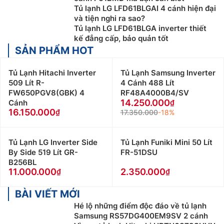
Tủ lạnh LG LFD61BLGAI 4 cánh hiện đại
và tiện nghi ra sao?
Tủ lạnh LG LFD61BLGA inverter thiết
kế đẳng cấp, bảo quản tốt
SẢN PHẨM HOT
Tủ Lạnh Hitachi Inverter
Tủ Lạnh Samsung Inverter
509 Lít R-
4 Cánh 488 Lít
FW650PGV8(GBK) 4
RF48A4000B4/SV
14.250.000
Cánh
16.150.000
17.350.000
-18%
Tủ Lạnh LG Inverter Side
Tủ Lạnh Funiki Mini 50 Lít
By Side 519 Lít GR-
FR-51DSU
B256BL
11.000.000
2.350.000
BÀI VIẾT MỚI
Hé lộ những điểm độc đáo về tủ lạnh
Samsung RS57DG400EM9SV 2 cánh