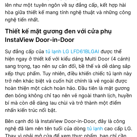
lên như một tuyên ngôn về sự đẳng cấp, kết hợp hài
hòa giữa thiết kế mang tính nghệ thuật và những công
nghệ tiến nhất.
Thiết kế mặt gương đen với cửa phụ
InstaView Door-in-Door
Sự đẳng cấp của
tủ lạnh LG LFD61BLGAI
được thể
hiện ngay ở thiết kế với kiểu dáng Multi Door (4 cánh)
sang trọng, tạo nên sự cân đối, bề thế và dễ dàng sắp
xếp thực phẩm. Tuy nhiên, điều khiến chiếc tủ lạnh này
trở nên khác biệt và cuốn hút chính là vẻ ngoài được
hoàn thiện một cách hoàn hảo. Đầu tiên là mặt gương
đen bóng không chỉ tạo nên vẻ ngoài thanh lịch, huyền
bí mà còn dễ dàng lau chùi và trở thành một điểm
nhấn kiến trúc nổi bật.
Bên cạnh đó là InstaView Door-in-Door, đây là công
nghệ đã làm nên tên tuổi của dòng
tủ lạnh
cao cấp LG.
Thay vì phải mở cửa để xem thực phẩm, bạn chỉ cần