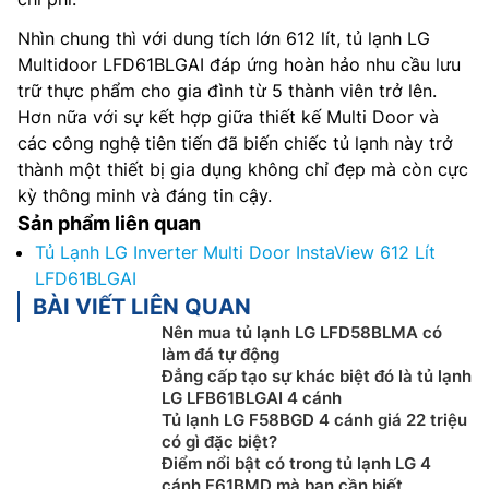
Nhìn chung thì với dung tích lớn 612 lít, tủ lạnh LG
Multidoor LFD61BLGAI đáp ứng hoàn hảo nhu cầu lưu
trữ thực phẩm cho gia đình từ 5 thành viên trở lên.
Hơn nữa với sự kết hợp giữa thiết kế Multi Door và
các công nghệ tiên tiến đã biến chiếc tủ lạnh này trở
thành một thiết bị gia dụng không chỉ đẹp mà còn cực
kỳ thông minh và đáng tin cậy.
Sản phẩm liên quan
Tủ Lạnh LG Inverter Multi Door InstaView 612 Lít
LFD61BLGAI
BÀI VIẾT LIÊN QUAN
Nên mua tủ lạnh LG LFD58BLMA có
làm đá tự động
Đẳng cấp tạo sự khác biệt đó là tủ lạnh
LG LFB61BLGAI 4 cánh
Tủ lạnh LG F58BGD 4 cánh giá 22 triệu
có gì đặc biệt?
Điểm nổi bật có trong tủ lạnh LG 4
cánh F61BMD mà bạn cần biết