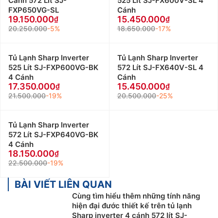
Cánh 572 Lít SJ-
525 Lít SJ-FX600V-SL 4
FXP650VG-SL
Cánh
19.150.000
15.450.000
20.250.000
-5%
18.650.000
-17%
Tủ Lạnh Sharp Inverter
Tủ Lạnh Sharp Inverter
525 Lít SJ-FXP600VG-BK
572 Lít SJ-FX640V-SL 4
4 Cánh
Cánh
17.350.000
15.450.000
21.500.000
-19%
20.500.000
-25%
Tủ Lạnh Sharp Inverter
572 Lít SJ-FXP640VG-BK
4 Cánh
18.150.000
22.500.000
-19%
BÀI VIẾT LIÊN QUAN
Cùng tìm hiểu thêm những tính năng
hiện đại đước thiết kế trên tủ lạnh
Sharp inverter 4 cánh 572 lít SJ-