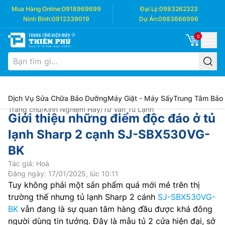
Mua Hàng Online:
0918969699
Đại Lý:
0983262323
Ninh Bình:
0912339019
Dự Án:
0983666996
0
Dịch Vụ Sửa Chữa Bảo Dưỡng
Máy Giặt - Máy Sấy
Trung Tâm Bảo
Trang chủ
/
Kinh Nghiệm Hay
/
Tư Vấn Tủ Lạnh
Giới thiệu những điểm độc đáo ở tủ
lạnh Sharp 2 cạnh SJ-SBX530VG-
BK
Tác giả: Hoà
Đăng ngày: 17/01/2025, lúc 10:11
Tuy không phải một sản phẩm quá mới mẻ trên thị
trường thế nhưng tủ lạnh Sharp 2 cánh
SJ-SBX530VG-
BK
vẫn đang là sự quan tâm hàng đầu được khá đông
người dùng tin tưởng. Đây là mẫu tủ 2 cửa hiện đại, sở