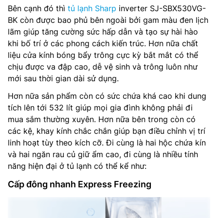
Bên cạnh đó thì
tủ lạnh Sharp
inverter SJ-SBX530VG-
BK còn được bao phủ bên ngoài bởi gam màu đen lịch
lãm giúp tăng cường sức hấp dẫn và tạo sự hài hào
khi bố trí ở các phong cách kiến trúc. Hơn nữa chất
liệu cửa kính bóng bẩy trông cực kỳ bắt mắt có thể
chịu được va đập cao, dễ vệ sinh và trông luôn như
mới sau thời gian dài sử dụng.
Hơn nữa sản phẩm còn có sức chứa khá cao khi dung
tích lên tới 532 lít giúp mọi gia đình không phải đi
mua sắm thường xuyên. Hơn nữa bên trong còn có
các kệ, khay kính chắc chắn giúp bạn điều chỉnh vị trí
linh hoạt tùy theo kích cỡ. Đi cùng là hai hộc chứa kín
và hai ngăn rau củ giữ ẩm cao, đi cùng là nhiều tính
năng hiện đại ở tủ lạnh có thể kể như:
Cấp đông nhanh Express Freezing