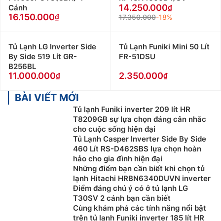
14.250.000
Cánh
16.150.000
17.350.000
-18%
Tủ Lạnh LG Inverter Side
Tủ Lạnh Funiki Mini 50 Lít
By Side 519 Lít GR-
FR-51DSU
B256BL
11.000.000
2.350.000
BÀI VIẾT MỚI
Tủ lạnh Funiki inverter 209 lít HR
T8209GB sự lựa chọn đáng cân nhắc
cho cuộc sống hiện đại
Tủ Lạnh Casper Inverter Side By Side
460 Lít RS-D462SBS lựa chọn hoàn
hảo cho gia đình hiện đại
Những điểm bạn cần biết khi chọn tủ
lạnh Hitachi HRBN6340DUVN inverter
Điểm đáng chú ý có ở tủ lạnh LG
T30SV 2 cánh bạn cần biết
Cùng khám phá các tính năng nổi bật
trên tủ lạnh Funiki inverter 185 lít HR