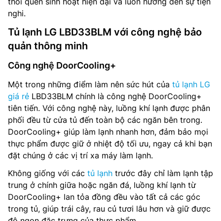
thói quen sinh hoạt hiện đại và luôn hướng đến sự tiện
nghi.
Tủ lạnh LG LBD33BLM với công nghệ bảo
quản thông minh
Công nghệ DoorCooling+
Một trong những điểm làm nên sức hút của
tủ lạnh LG
giá rẻ
LBD33BLM chính là công nghệ DoorCooling+
tiên tiến. Với công nghệ này, luồng khí lạnh được phân
phối đều từ cửa tủ đến toàn bộ các ngăn bên trong.
DoorCooling+ giúp làm lạnh nhanh hơn, đảm bảo mọi
thực phẩm được giữ ở nhiệt độ tối ưu, ngay cả khi bạn
đặt chúng ở các vị trí xa máy làm lạnh.
Không giống với các
tủ lạnh
trước đây chỉ làm lạnh tập
trung ở chính giữa hoặc ngăn đá, luồng khí lạnh từ
DoorCooling+ lan tỏa đồng đều vào tất cả các góc
trong tủ, giúp trái cây, rau củ tươi lâu hơn và giữ được
độ ngon đặc trưng của thực phẩm.