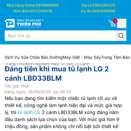
Mua Hàng Online:
0918969699
Đại Lý:
0983262323
Ninh Bình:
0912339019
Dự Án:
0983666996
0
Dịch Vụ Sửa Chữa Bảo Dưỡng
Máy Giặt - Máy Sấy
Trung Tâm Bảo
Trang chủ
/
Kinh Nghiệm Hay
/
Tư Vấn Tủ Lạnh
Đáng tiên khi mua tủ lạnh LG 2
cánh LBD33BLM
Tác giả: Hoà
Đăng ngày: 16/06/2025, lúc 08:25
Nếu bạn đang tìm kiếm một chiếc tủ lạnh tối ưu về
thiết kế, công nghệ làm lạnh hiện đại và mức giá hợp
lý, thì
tủ lạnh LG
2 cánh LBD33BLM xứng đáng nằm
đầu danh sách lựa chọn của bạn. Với mức giá hơn 9
triệu đồng, sản phẩm không chỉ nổi bật bởi thiết kế