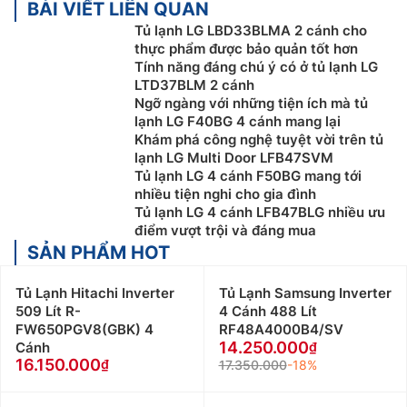
BÀI VIẾT LIÊN QUAN
Tủ lạnh LG LBD33BLMA 2 cánh cho
thực phẩm được bảo quản tốt hơn
Tính năng đáng chú ý có ở tủ lạnh LG
LTD37BLM 2 cánh
Ngỡ ngàng với những tiện ích mà tủ
lạnh LG F40BG 4 cánh mang lại
Khám phá công nghệ tuyệt vời trên tủ
lạnh LG Multi Door LFB47SVM
Tủ lạnh LG 4 cánh F50BG mang tới
nhiều tiện nghi cho gia đình
Tủ lạnh LG 4 cánh LFB47BLG nhiều ưu
điểm vượt trội và đáng mua
SẢN PHẨM HOT
Tủ Lạnh Hitachi Inverter
Tủ Lạnh Samsung Inverter
509 Lít R-
4 Cánh 488 Lít
FW650PGV8(GBK) 4
RF48A4000B4/SV
14.250.000
Cánh
16.150.000
17.350.000
-18%