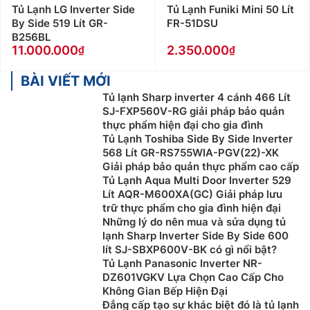
Tủ Lạnh LG Inverter Side
Tủ Lạnh Funiki Mini 50 Lít
By Side 519 Lít GR-
FR-51DSU
B256BL
11.000.000
2.350.000
BÀI VIẾT MỚI
Tủ lạnh Sharp inverter 4 cánh 466 Lít
SJ-FXP560V-RG giải pháp bảo quản
thực phẩm hiện đại cho gia đình
Tủ Lạnh Toshiba Side By Side Inverter
568 Lít GR-RS755WIA-PGV(22)-XK
Giải pháp bảo quản thực phẩm cao cấp
Tủ Lạnh Aqua Multi Door Inverter 529
Lít AQR-M600XA(GC) Giải pháp lưu
trữ thực phẩm cho gia đình hiện đại
Những lý do nên mua và sửa dụng tủ
lạnh Sharp Inverter Side By Side 600
lít SJ-SBXP600V-BK có gì nổi bật?
Tủ Lạnh Panasonic Inverter NR-
DZ601VGKV Lựa Chọn Cao Cấp Cho
Không Gian Bếp Hiện Đại
Đẳng cấp tạo sự khác biệt đó là tủ lạnh