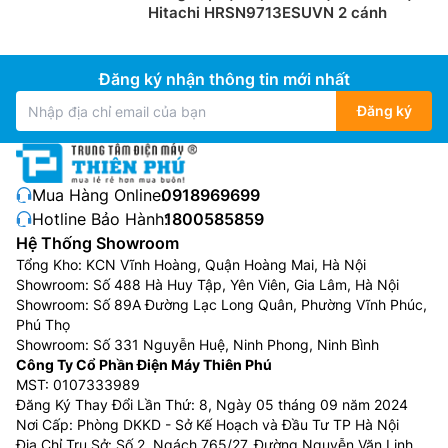
Hitachi HRSN9713ESUVN 2 cánh
Đăng ký nhận thông tin mới nhất
Đăng ký
Mua Hàng Online:
0918969699
Hotline Bảo Hành:
1800585859
Hệ Thống Showroom
Tổng Kho: KCN Vĩnh Hoàng, Quận Hoàng Mai, Hà Nội
Showroom: Số 488 Hà Huy Tập, Yên Viên, Gia Lâm, Hà Nội
Showroom: Số 89A Đường Lạc Long Quân, Phường Vĩnh Phúc,
Phú Thọ
Showroom: Số 331 Nguyễn Huệ, Ninh Phong, Ninh Bình
Công Ty Cổ Phần Điện Máy Thiên Phú
MST: 0107333989
Đăng Ký Thay Đổi Lần Thứ: 8, Ngày 05 tháng 09 năm 2024
Nơi Cấp: Phòng DKKD - Sở Kế Hoạch và Đầu Tư TP Hà Nội
Địa Chỉ Trụ Sở: Số 2, Ngách 765/27, Đường Nguyễn Văn Linh,