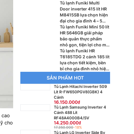
Tủ lạnh Funiki Multi
Door inverter 415 lít HR
M8415SB lựa chọn hiện
đại cho gia đình 4 – 5
người
Tủ lạnh Funiki Mini 50 lít
HR S646GB giải pháp
bảo quản thực phẩm
nhỏ gọn, tiện lợi cho mọi
không gian
Tủ lạnh Funiki HR
T6185TDG 2 cánh 185 lít
lựa chọn tiết kiệm, bền
bỉ cho gia đình nhỏ hiện
nay
SẢN PHẨM HOT
Tủ Lạnh Hitachi Inverter 509
Lít R-FW650PGV8(GBK) 4
Cánh
16.150.000
Tủ Lạnh Samsung Inverter 4
Cánh 488 Lít
c cao
RF48A4000B4/SV
mỹ cho
14.250.000
17.350.000
-18%
Tủ Lạnh LG Inverter Side By