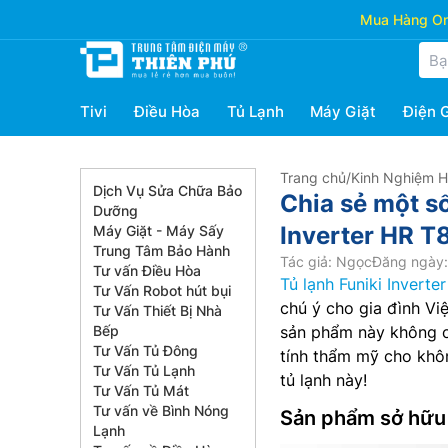
Mua Hàng Onl
Tivi
Điều Hòa
Tủ Lạnh
Máy Giặt
Điện 
Trang chủ
/
Kinh Nghiệm 
Dịch Vụ Sửa Chữa Bảo
Chia sẻ một số
Dưỡng
Inverter HR T
Máy Giặt - Máy Sấy
Trung Tâm Bảo Hành
Tác giả: Ngọc
Đăng ngày:
Tư vấn Điều Hòa
Tủ lạnh Funiki Inverter
Tư Vấn Robot hút bụi
chú ý cho gia đình Việ
Tư Vấn Thiết Bị Nhà
Bếp
sản phẩm này không c
Tư Vấn Tủ Đông
tính thẩm mỹ cho khôn
Tư Vấn Tủ Lạnh
tủ lạnh này!
Tư Vấn Tủ Mát
Tư vấn về Bình Nóng
Sản phẩm sở hữu t
Lạnh