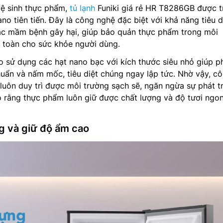
ệ sinh thực phẩm,
tủ lạnh
Funiki giá rẻ HR T8286GB được t
no tiên tiến. Đây là công nghệ đặc biệt với khả năng tiêu di
c mầm bệnh gây hại, giúp bảo quản thực phẩm trong môi
n toàn cho sức khỏe người dùng.
 sử dụng các hạt nano bạc với kích thước siêu nhỏ giúp p
uẩn và nấm mốc, tiêu diệt chúng ngay lập tức. Nhờ vậy, c
 luôn duy trì được môi trường sạch sẽ, ngăn ngừa sự phát tr
o rằng thực phẩm luôn giữ được chất lượng và độ tươi ngo
g và giữ độ ẩm cao