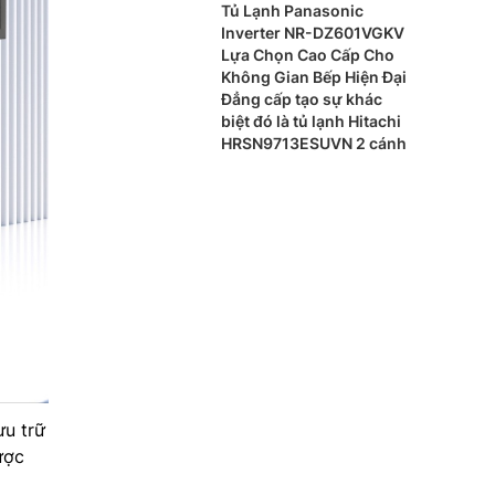
BK có gì nổi bật?
Tủ Lạnh Panasonic
Inverter NR-DZ601VGKV
Lựa Chọn Cao Cấp Cho
Không Gian Bếp Hiện Đại
Đẳng cấp tạo sự khác
biệt đó là tủ lạnh Hitachi
HRSN9713ESUVN 2 cánh
u trữ
ược