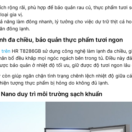
ch rộng rãi, phù hợp để bảo quản rau củ, thực phẩm tươi s
oại gia vị.
 năng làm đông nhanh, lý tưởng cho việc dự trữ thịt cá h
ăn đông lạnh.
nh đa chiều, bảo quản thực phẩm tươi ngon
 trên
HR T8286GB sử dụng công nghệ làm lạnh đa chiều, g
phân bổ đều khắp mọi ngóc ngách bên trong tủ. Điều này đ
ợc bảo quản ở nhiệt độ tối ưu, giữ được độ tươi ngon lâu 
 còn giúp ngăn chặn tình trạng chênh lệch nhiệt độ giữa c
 hiện tượng thực phẩm bị hỏng do không đủ lạnh.
 Nano duy trì môi trường sạch khuẩn