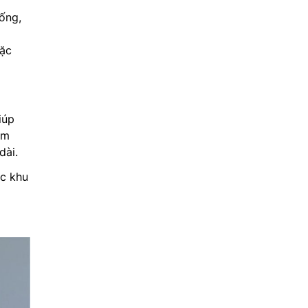
ống,
oặc
iúp
ảm
dài.
ác khu