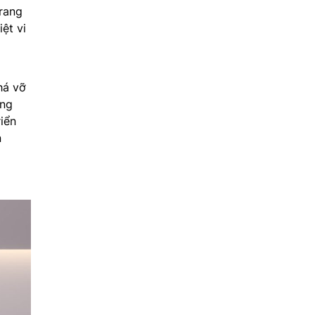
rang
ệt vi
há vỡ
ông
iển
n