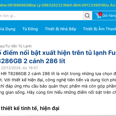
ine:
0918969699
Đại Lý:
0983262323
Ninh Bình:
0912339019
Dự Án:
0
Giỏ hàn
Gia Dụng
Tủ Đông
Thiết Bị Nhà Bếp
Thiết Bị Âm Than
Hay
/
Tư Vấn Tủ Lạnh
 điểm nổi bật xuất hiện trên tủ lạnh Fu
8286GB 2 cánh 286 lít
 22/12/2024, lúc 16:07
HR T8286GB 2 cánh 286 lít là một trong những lựa chọn 
t. Với thiết kế hiện đại, công nghệ tiên tiến và dung tích ph
hỉ đáp ứng nhu cầu bảo quản thực phẩm mà còn góp phần
g gian sống. Hãy cùng tìm hiểu những điểm nổi bật trên c
hiết kế tinh tế, hiện đại