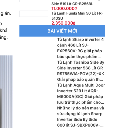
Side 519 Lít GR-B256BL
11.000.000
 giản.
Tủ Lạnh Funiki Mini 50 Lít FR-
51DSU
2.350.000
p
 khả
BÀI VIẾT MỚI
ặng.
Tủ lạnh Sharp inverter 4
cánh 466 Lít SJ-
FXP560V-RG giải pháp
bảo quản thực phẩm
hiện đại cho gia đình
Tủ Lạnh Toshiba Side By
Side Inverter 568 Lít GR-
RS755WIA-PGV(22)-XK
Giải pháp bảo quản thực
phẩm cao cấp
Tủ Lạnh Aqua Multi Door
Inverter 529 Lít AQR-
M600XA(GC) Giải pháp
lưu trữ thực phẩm cho
gia đình hiện đại
Những lý do nên mua và
sửa dụng tủ lạnh Sharp
Inverter Side By Side
600 lít SJ-SBXP600V-