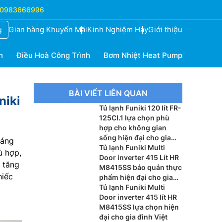
0983666996
Gian hàng Khuyến Mãi
Kinh Nghiệm Hay
Giới thiệu
g
h
Điều Hoà Công Trình
Bơm Nhiệt Heat Pump
BÀI VIẾT LIÊN QUAN
niki
Tủ lạnh Funiki 120 lít FR-
125CI.1 lựa chọn phù
hợp cho không gian
sống hiện đại cho gia
đáng
đình nhỏ hiện nay
Tủ lạnh Funiki Multi
ù hợp,
Door inverter 415 Lít HR
 tăng
M8415SS bảo quản thực
hiếc
phẩm hiện đại cho gia
đình Việt
Tủ lạnh Funiki Multi
Door inverter 415 lít HR
M8415SS lựa chọn hiện
đại cho gia đình Việt