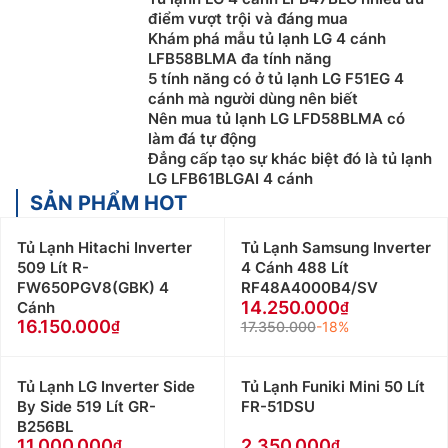
điểm vượt trội và đáng mua
Khám phá mẫu tủ lạnh LG 4 cánh
LFB58BLMA đa tính năng
5 tính năng có ở tủ lạnh LG F51EG 4
cánh mà người dùng nên biết
Nên mua tủ lạnh LG LFD58BLMA có
làm đá tự động
Đẳng cấp tạo sự khác biệt đó là tủ lạnh
LG LFB61BLGAI 4 cánh
SẢN PHẨM HOT
Tủ Lạnh Hitachi Inverter
Tủ Lạnh Samsung Inverter
509 Lít R-
4 Cánh 488 Lít
FW650PGV8(GBK) 4
RF48A4000B4/SV
14.250.000
Cánh
16.150.000
17.350.000
-18%
Tủ Lạnh LG Inverter Side
Tủ Lạnh Funiki Mini 50 Lít
By Side 519 Lít GR-
FR-51DSU
B256BL
11.000.000
2.350.000