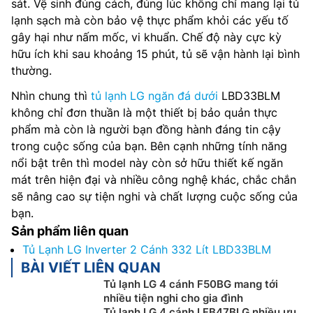
sát. Vệ sinh đúng cách, đúng lúc không chỉ mang lại tủ
lạnh sạch mà còn bảo vệ thực phẩm khỏi các yếu tố
gây hại như nấm mốc, vi khuẩn. Chế độ này cực kỳ
hữu ích khi sau khoảng 15 phút, tủ sẽ vận hành lại bình
thường.
Nhìn chung thì
tủ lạnh LG ngăn đá dưới
LBD33BLM
không chỉ đơn thuần là một thiết bị bảo quản thực
phẩm mà còn là người bạn đồng hành đáng tin cậy
trong cuộc sống của bạn. Bên cạnh những tính năng
nổi bật trên thì model này còn sở hữu thiết kế ngăn
mát trên hiện đại và nhiều công nghệ khác, chắc chắn
sẽ nâng cao sự tiện nghi và chất lượng cuộc sống của
bạn.
Sản phẩm liên quan
Tủ Lạnh LG Inverter 2 Cánh 332 Lít LBD33BLM
BÀI VIẾT LIÊN QUAN
Tủ lạnh LG 4 cánh F50BG mang tới
nhiều tiện nghi cho gia đình
Tủ lạnh LG 4 cánh LFB47BLG nhiều ưu