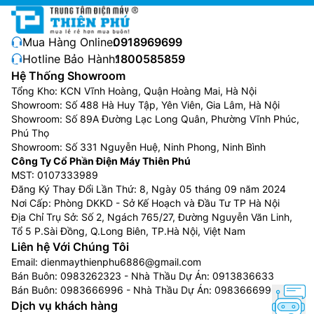
Mua Hàng Online:
0918969699
Hotline Bảo Hành:
1800585859
Hệ Thống Showroom
Tổng Kho: KCN Vĩnh Hoàng, Quận Hoàng Mai, Hà Nội
Showroom: Số 488 Hà Huy Tập, Yên Viên, Gia Lâm, Hà Nội
Showroom: Số 89A Đường Lạc Long Quân, Phường Vĩnh Phúc,
Phú Thọ
Showroom: Số 331 Nguyễn Huệ, Ninh Phong, Ninh Bình
Công Ty Cổ Phần Điện Máy Thiên Phú
MST: 0107333989
Đăng Ký Thay Đổi Lần Thứ: 8, Ngày 05 tháng 09 năm 2024
Nơi Cấp: Phòng DKKD - Sở Kế Hoạch và Đầu Tư TP Hà Nội
Địa Chỉ Trụ Sở: Số 2, Ngách 765/27, Đường Nguyễn Văn Linh,
Tổ 5 P.Sài Đồng, Q.Long Biên, TP.Hà Nội, Việt Nam
Liên hệ Với Chúng Tôi
Email:
dienmaythienphu6886@gmail.com
Bán Buôn:
0983262323
- Nhà Thầu Dự Án:
0913836633
Bán Buôn:
0983666996
- Nhà Thầu Dự Án:
0983666996
Dịch vụ khách hàng