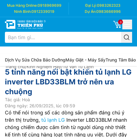
Mua Hàng Online:
0918969699
Đại Lý:
0983262323
Ninh Bình:
0912339019
Dự Án:
0983666996
0
Dịch Vụ Sửa Chữa Bảo Dưỡng
Máy Giặt - Máy Sấy
Trung Tâm Bảo
Trang chủ
/
Kinh Nghiệm Hay
/
Tư Vấn Tủ Lạnh
5 tính năng nổi bật khiến tủ lạnh LG
inverter LBD33BLM trở nên ưa
chuộng
Tác giả: Hoà
Đăng ngày: 26/09/2025, lúc 09:59
Có thể nói trong số các dòng sản phẩm đáng chú ý
trên thị trường,
tủ lạnh LG
Inverter LBD33BLM nhanh
chóng chiếm được cảm tình từ người dùng nhờ thiết
kế tinh tế cùng hàng loạt tính năng ưu việt. Dưới đây