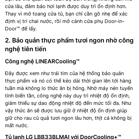
cửa lâu, đảm bảo hơi lạnh được duy trì ổn định hơn.
Thay vì mở toang cửa tủ, bạn chỉ cần gõ nhẹ để xác
định vị trí chai nước, rồi mở cánh cửa phụ Door-in-
Door™ để lấy.
2. Bảo quản thực phẩm tươi ngon nhờ công
nghệ tiên tiến
Công nghệ LINEARCooling™
Đây được xem như trái tim của hệ thống bảo quản
thực phẩm và nó có thể kéo dài thời gian lên tới hàng
tuần mà không lo thức ăn bị hỏng. Nhờ máy nén tuyến
tính biến tần, công nghệ này duy trì nhiệt độ ổn định,
giảm thiểu sự dao động nhiệt độ đến mức tối đa. Như
vậy thức ăn sẽ được lưu giữ ở nhiệt độ ổn định giúp
giữ cho rau củ quả tươi ngon lâu hơn, thịt cá không bị
mất nước.
Tủ lạnh LG LBB33BLMAI với DoorCooling+™