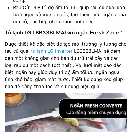
uống.
Rau Củ: Duy trì độ ẩm tối ưu, giúp rau củ quả luôn
tươi ngon và mọng nước, tạo thêm một ngăn chứa
rau củ, phù hợp cho những buổi tiệc.
Tủ lạnh LG LBB33BLMAI với ngăn Fresh Zone™
Được thiết kế đặc biệt để tạo môi trường lý tưởng cho
rau củ quả,
tủ lạnh LG inverter
LBB33BLMAI sẽ đem
đến một không gian cho bạn dự trữ trái cây và các
loại rau củ một cách tốtt nhất . Với lưới mắt cáo đặc
biệt, ngăn này giúp duy trì độ ẩm tối ưu, ngăn ngừa
tình khô héo, giảm mất nước. Thiết kế dạng kéo giúp
bạn dễ dàng thao tác và sử dụng hiệu quả.