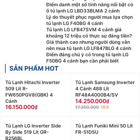
Điểm danh một số tính năng nổi bật có
ở tủ lạnh LG LBD33BLMA 2 cánh
Lý do thuyết phục người mua lựa chọn
tủ lạnh LG F40BG 4 cánh
Tủ lạnh LG LFB47SVM 4 cánh giá
khoảng 12 triệu có thực sự đáng tiền?
Giá thành cao nhưng người dùng vẫn
nên mua tủ lạnh LG LFB47BLG 4 cánh
Điểm đáng chú ý có trong tủ lạnh LG
F50BG 4 cánh bạn cần phải biết
SẢN PHẨM HOT
Tủ Lạnh Hitachi Inverter
Tủ Lạnh Samsung Inverter
509 Lít R-
4 Cánh 488 Lít
FW650PGV8(GBK) 4
RF48A4000B4/SV
14.250.000
Cánh
16.150.000
17.350.000
-18%
Tủ Lạnh LG Inverter Side
Tủ Lạnh Funiki Mini 50 Lít
By Side 519 Lít GR-
FR-51DSU
B256BL