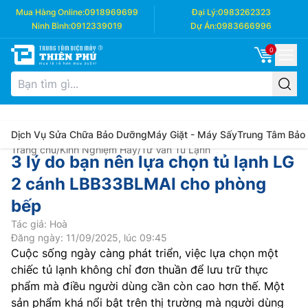
Mua Hàng Online:
0918969699
Đại Lý:
0983262323
Ninh Bình:
0912339019
Dự Án:
0983666996
0
Dịch Vụ Sửa Chữa Bảo Dưỡng
Máy Giặt - Máy Sấy
Trung Tâm Bảo
Trang chủ
/
Kinh Nghiệm Hay
/
Tư Vấn Tủ Lạnh
3 lý do bạn nên lựa chọn tủ lạnh LG
2 cánh LBB33BLMAI cho phòng
bếp
Tác giả: Hoà
Đăng ngày: 11/09/2025, lúc 09:45
Cuộc sống ngày càng phát triển, việc lựa chọn một
chiếc tủ lạnh không chỉ đơn thuần để lưu trữ thực
phẩm mà điều người dùng cần còn cao hơn thế. Một
sản phẩm khá nổi bật trên thị trường mà người dùng