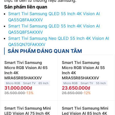
thực tế đến từ thương hiệu Samsung.
Sản phẩm liên quan
Smart Tivi Samsung QLED 55 Inch 4K Vision AI
QA55Q8FAAKXXV
Smart Tivi Samsung QLED 55 Inch 4K Vision AI
QA55Q8F5AKXXV
Smart Tivi Samsung Neo QLED 55 Inch 4K Vision AI
QA55QN70FAKXXV
SẢN PHẨM ĐÁNG QUAN TÂM
Smart Tivi Samsung
Smart Tivi Samsung
Micro RGB Vision AI 65
Micro RGB Vision AI 55
Inch 4K
Inch 4K
MRA65R85HAKXXV
MRA55R85HAKXXV
Micro RGB
Smart TV
65 Inch
Micro RGB
Smart TV
55 Inch
31.000.000
23.650.000
35.500.000
-13%
26.850.000
-12%
Smart Tivi Samsung Mini
Smart Tivi Samsung Mini
LED Vision AI 75 Inch 4K
Led Vision AI 85 Inch 4K