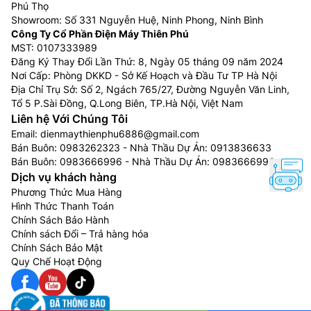
Phú Thọ
Showroom: Số 331 Nguyễn Huệ, Ninh Phong, Ninh Bình
Công Ty Cổ Phần Điện Máy Thiên Phú
MST: 0107333989
Đăng Ký Thay Đổi Lần Thứ: 8, Ngày 05 tháng 09 năm 2024
Nơi Cấp: Phòng DKKD - Sở Kế Hoạch và Đầu Tư TP Hà Nội
Địa Chỉ Trụ Sở: Số 2, Ngách 765/27, Đường Nguyễn Văn Linh,
Tổ 5 P.Sài Đồng, Q.Long Biên, TP.Hà Nội, Việt Nam
Liên hệ Với Chúng Tôi
Email:
dienmaythienphu6886@gmail.com
Bán Buôn:
0983262323
- Nhà Thầu Dự Án:
0913836633
Bán Buôn:
0983666996
- Nhà Thầu Dự Án:
0983666996
Dịch vụ khách hàng
Phương Thức Mua Hàng
Hình Thức Thanh Toán
Chính Sách Bảo Hành
Chính sách Đổi – Trả hàng hóa
Chính Sách Bảo Mật
Quy Chế Hoạt Động