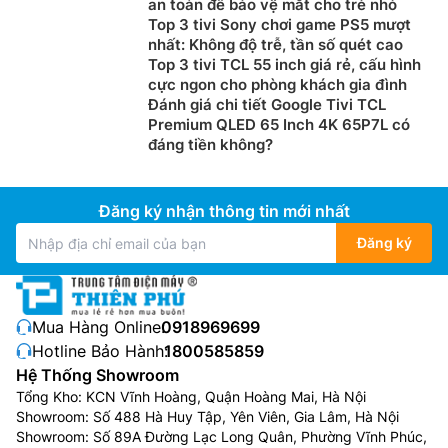
an toàn để bảo vệ mắt cho trẻ nhỏ
Top 3 tivi Sony chơi game PS5 mượt
nhất: Không độ trễ, tần số quét cao
Top 3 tivi TCL 55 inch giá rẻ, cấu hình
cực ngon cho phòng khách gia đình
Đánh giá chi tiết Google Tivi TCL
Premium QLED 65 Inch 4K 65P7L có
đáng tiền không?
Đăng ký nhận thông tin mới nhất
Đăng ký
Mua Hàng Online:
0918969699
Hotline Bảo Hành:
1800585859
Hệ Thống Showroom
Tổng Kho: KCN Vĩnh Hoàng, Quận Hoàng Mai, Hà Nội
Showroom: Số 488 Hà Huy Tập, Yên Viên, Gia Lâm, Hà Nội
Showroom: Số 89A Đường Lạc Long Quân, Phường Vĩnh Phúc,