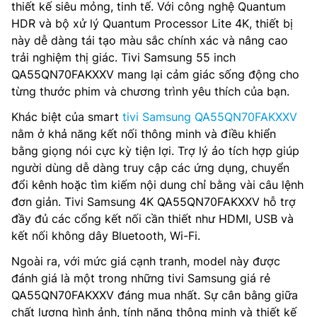
thiết kế siêu mỏng, tinh tế. Với công nghệ Quantum
HDR và bộ xử lý Quantum Processor Lite 4K, thiết bị
này dễ dàng tái tạo màu sắc chính xác và nâng cao
trải nghiệm thị giác. Tivi Samsung 55 inch
QA55QN70FAKXXV mang lại cảm giác sống động cho
từng thước phim và chương trình yêu thích của bạn.
Khác biệt của smart
tivi Samsung QA55QN70FAKXXV
nằm ở khả năng kết nối thông minh và điều khiển
bằng giọng nói cực kỳ tiện lợi. Trợ lý ảo tích hợp giúp
người dùng dễ dàng truy cập các ứng dụng, chuyển
đổi kênh hoặc tìm kiếm nội dung chỉ bằng vài câu lệnh
đơn giản. Tivi Samsung 4K QA55QN70FAKXXV hỗ trợ
đầy đủ các cổng kết nối cần thiết như HDMI, USB và
kết nối không dây Bluetooth, Wi-Fi.
Ngoài ra, với mức giá cạnh tranh, model này được
đánh giá là một trong những tivi Samsung giá rẻ
QA55QN70FAKXXV đáng mua nhất. Sự cân bằng giữa
chất lượng hình ảnh, tính năng thông minh và thiết kế