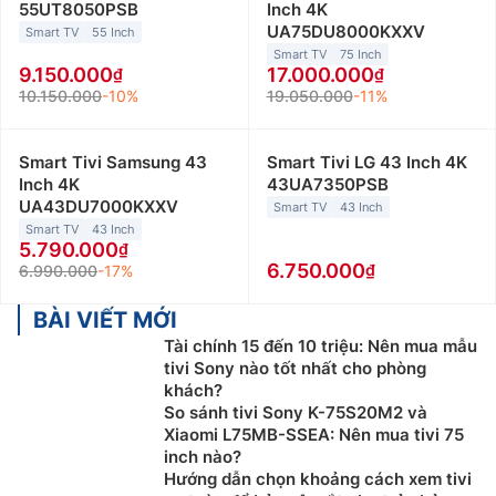
55UT8050PSB
Inch 4K
UA75DU8000KXXV
Smart TV
55 Inch
Smart TV
75 Inch
9.150.000
17.000.000
10.150.000
-10%
19.050.000
-11%
Smart Tivi Samsung 43
Smart Tivi LG 43 Inch 4K
Inch 4K
43UA7350PSB
UA43DU7000KXXV
Smart TV
43 Inch
Smart TV
43 Inch
5.790.000
6.750.000
6.990.000
-17%
BÀI VIẾT MỚI
Tài chính 15 đến 10 triệu: Nên mua mẫu
tivi Sony nào tốt nhất cho phòng
khách?
So sánh tivi Sony K-75S20M2 và
Xiaomi L75MB-SSEA: Nên mua tivi 75
inch nào?
Hướng dẫn chọn khoảng cách xem tivi