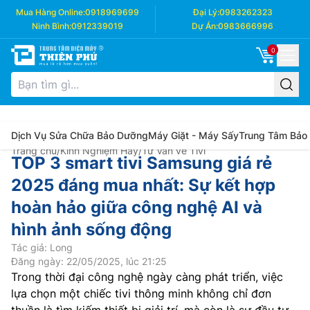
Mua Hàng Online:
0918969699
Đại Lý:
0983262323
Ninh Bình:
0912339019
Dự Án:
0983666996
0
Dịch Vụ Sửa Chữa Bảo Dưỡng
Máy Giặt - Máy Sấy
Trung Tâm Bảo
Trang chủ
/
Kinh Nghiệm Hay
/
Tư Vấn về Tivi
TOP 3 smart tivi Samsung giá rẻ
2025 đáng mua nhất: Sự kết hợp
hoàn hảo giữa công nghệ AI và
hình ảnh sống động
Tác giả: Long
Đăng ngày: 22/05/2025, lúc 21:25
Trong thời đại công nghệ ngày càng phát triển, việc
lựa chọn một chiếc tivi thông minh không chỉ đơn