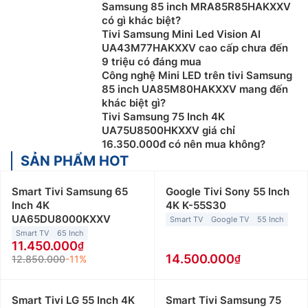
Samsung 85 inch MRA85R85HAKXXV
có gì khác biệt?
Tivi Samsung Mini Led Vision AI
UA43M77HAKXXV cao cấp chưa đến
9 triệu có đáng mua
Công nghệ Mini LED trên tivi Samsung
85 inch UA85M80HAKXXV mang đến
khác biệt gì?
Tivi Samsung 75 Inch 4K
UA75U8500HKXXV giá chỉ
16.350.000đ có nên mua không?
SẢN PHẨM HOT
Smart Tivi Samsung 65
Google Tivi Sony 55 Inch
Inch 4K
4K K-55S30
UA65DU8000KXXV
Smart TV
Google TV
55 Inch
Smart TV
65 Inch
11.450.000
14.500.000
12.850.000
-11%
Smart Tivi LG 55 Inch 4K
Smart Tivi Samsung 75