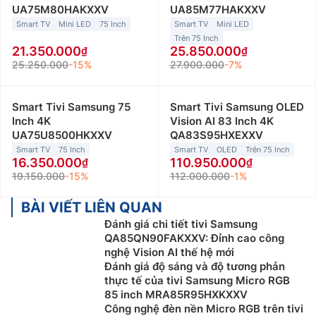
UA75M80HAKXXV
UA85M77HAKXXV
Smart TV
Mini LED
75 Inch
Smart TV
Mini LED
Trên 75 Inch
21.350.000
25.850.000
25.250.000
-15%
27.900.000
-7%
Smart Tivi Samsung 75
Smart Tivi Samsung OLED
Inch 4K
Vision AI 83 Inch 4K
UA75U8500HKXXV
QA83S95HXEXXV
Smart TV
75 Inch
Smart TV
OLED
Trên 75 Inch
16.350.000
110.950.000
19.150.000
-15%
112.000.000
-1%
BÀI VIẾT LIÊN QUAN
Đánh giá chi tiết tivi Samsung
QA85QN90FAKXXV: Đỉnh cao công
nghệ Vision AI thế hệ mới
Đánh giá độ sáng và độ tương phản
thực tế của tivi Samsung Micro RGB
85 inch MRA85R95HXKXXV
Công nghệ đèn nền Micro RGB trên tivi