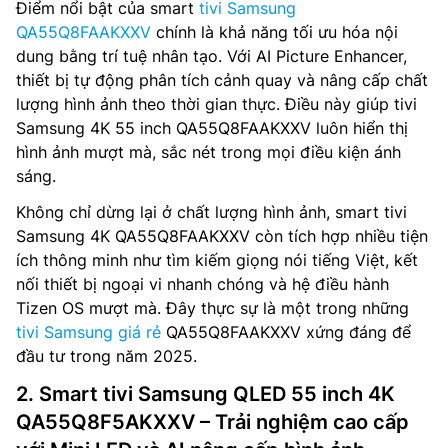
Điểm nổi bật của smart
tivi Samsung
QA55Q8FAAKXXV
chính là khả năng tối ưu hóa nội
dung bằng trí tuệ nhân tạo. Với AI Picture Enhancer,
thiết bị tự động phân tích cảnh quay và nâng cấp chất
lượng hình ảnh theo thời gian thực. Điều này giúp tivi
Samsung 4K 55 inch QA55Q8FAAKXXV luôn hiển thị
hình ảnh mượt mà, sắc nét trong mọi điều kiện ánh
sáng.
Không chỉ dừng lại ở chất lượng hình ảnh, smart tivi
Samsung 4K QA55Q8FAAKXXV còn tích hợp nhiều tiện
ích thông minh như tìm kiếm giọng nói tiếng Việt, kết
nối thiết bị ngoại vi nhanh chóng và hệ điều hành
Tizen OS mượt mà. Đây thực sự là một trong những
tivi Samsung giá rẻ
QA55Q8FAAKXXV xứng đáng để
đầu tư trong năm 2025.
2. Smart tivi Samsung QLED 55 inch 4K
QA55Q8F5AKXXV – Trải nghiệm cao cấp