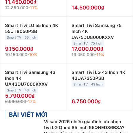
11.450.000
14.500.000
12.850.000
-11%
Smart Tivi LG 55 Inch 4K
Smart Tivi Samsung 75
55UT8050PSB
Inch 4K
UA75DU8000KXXV
Smart TV
55 Inch
Smart TV
75 Inch
9.150.000
17.000.000
10.150.000
-10%
19.050.000
-11%
Smart Tivi Samsung 43
Smart Tivi LG 43 Inch 4K
Inch 4K
43UA7350PSB
UA43DU7000KXXV
Smart TV
43 Inch
Smart TV
43 Inch
5.790.000
6.750.000
6.990.000
-17%
BÀI VIẾT MỚI
Vì sao 2026 nhiều gia đình lựa chọn
tivi LG Qned 65 inch 65QNED86BSA?