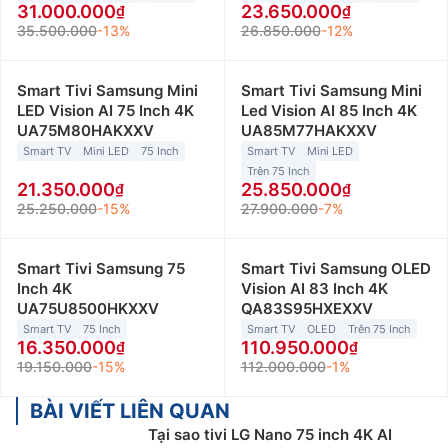
31.000.000
23.650.000
35.500.000
-13%
26.850.000
-12%
Smart Tivi Samsung Mini
Smart Tivi Samsung Mini
LED Vision AI 75 Inch 4K
Led Vision AI 85 Inch 4K
UA75M80HAKXXV
UA85M77HAKXXV
Smart TV
Mini LED
75 Inch
Smart TV
Mini LED
Trên 75 Inch
21.350.000
25.850.000
25.250.000
-15%
27.900.000
-7%
Smart Tivi Samsung 75
Smart Tivi Samsung OLED
Inch 4K
Vision AI 83 Inch 4K
UA75U8500HKXXV
QA83S95HXEXXV
Smart TV
75 Inch
Smart TV
OLED
Trên 75 Inch
16.350.000
110.950.000
19.150.000
-15%
112.000.000
-1%
BÀI VIẾT LIÊN QUAN
Tại sao tivi LG Nano 75 inch 4K AI