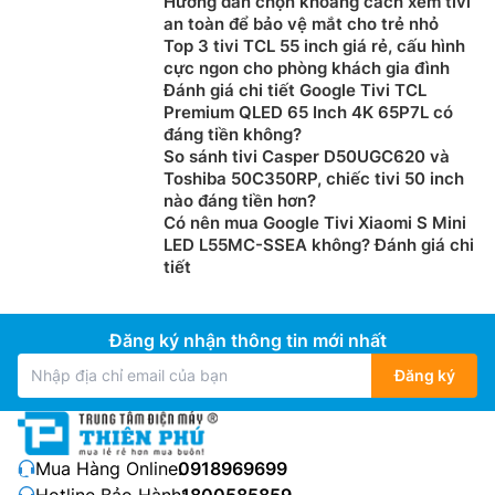
Hướng dẫn chọn khoảng cách xem tivi
an toàn để bảo vệ mắt cho trẻ nhỏ
Top 3 tivi TCL 55 inch giá rẻ, cấu hình
cực ngon cho phòng khách gia đình
Đánh giá chi tiết Google Tivi TCL
Premium QLED 65 Inch 4K 65P7L có
đáng tiền không?
So sánh tivi Casper D50UGC620 và
Toshiba 50C350RP, chiếc tivi 50 inch
nào đáng tiền hơn?
Có nên mua Google Tivi Xiaomi S Mini
LED L55MC-SSEA không? Đánh giá chi
tiết
Đăng ký nhận thông tin mới nhất
Đăng ký
Mua Hàng Online:
0918969699
Hotline Bảo Hành:
1800585859