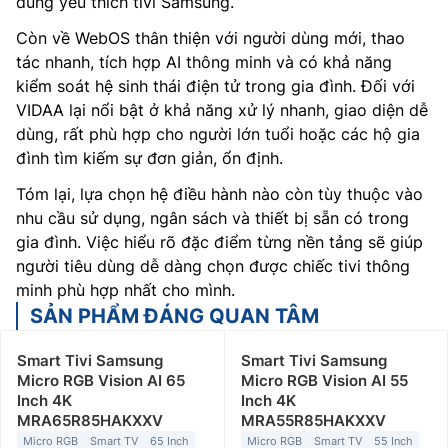
dùng yêu thích tivi Samsung.
Còn về WebOS thân thiện với người dùng mới, thao
tác nhanh, tích hợp AI thông minh và có khả năng
kiểm soát hệ sinh thái điện tử trong gia đình. Đối với
VIDAA lại nổi bật ở khả năng xử lý nhanh, giao diện dễ
dùng, rất phù hợp cho người lớn tuổi hoặc các hộ gia
đình tìm kiếm sự đơn giản, ổn định.
Tóm lại, lựa chọn hệ điều hành nào còn tùy thuộc vào
nhu cầu sử dụng, ngân sách và thiết bị sẵn có trong
gia đình. Việc hiểu rõ đặc điểm từng nền tảng sẽ giúp
người tiêu dùng dễ dàng chọn được chiếc tivi thông
minh phù hợp nhất cho mình.
SẢN PHẨM ĐÁNG QUAN TÂM
Smart Tivi Samsung
Smart Tivi Samsung
Micro RGB Vision AI 65
Micro RGB Vision AI 55
Inch 4K
Inch 4K
MRA65R85HAKXXV
MRA55R85HAKXXV
Micro RGB
Smart TV
65 Inch
Micro RGB
Smart TV
55 Inch