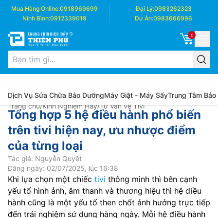
Mua Hàng Online:
0918969699
Đại Lý:
0983262323
Ninh Bình:
0912339019
Dự Án:
0983666996
0
Dịch Vụ Sửa Chữa Bảo Dưỡng
Máy Giặt - Máy Sấy
Trung Tâm Bảo
Trang chủ
/
Kinh Nghiệm Hay
/
Tư Vấn về Tivi
Tổng hợp 5 hệ điều hành phổ biến
trên tivi hiện nay, ưu nhược điểm
của từng loại
Tác giả: Nguyễn Quyết
Đăng ngày: 02/07/2025, lúc 16:38
Khi lựa chọn một chiếc
tivi
thông minh thì bên cạnh
yếu tố hình ảnh, âm thanh và thương hiệu thì hệ điều
hành cũng là một yếu tố then chốt ảnh hưởng trực tiếp
đến trải nghiệm sử dụng hàng ngày. Mỗi hệ điều hành