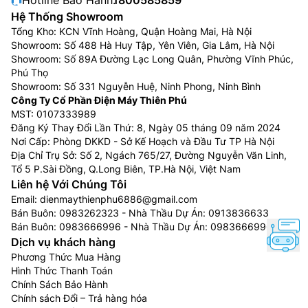
Hệ Thống Showroom
Tổng Kho: KCN Vĩnh Hoàng, Quận Hoàng Mai, Hà Nội
Showroom: Số 488 Hà Huy Tập, Yên Viên, Gia Lâm, Hà Nội
Showroom: Số 89A Đường Lạc Long Quân, Phường Vĩnh Phúc,
Phú Thọ
Showroom: Số 331 Nguyễn Huệ, Ninh Phong, Ninh Bình
Công Ty Cổ Phần Điện Máy Thiên Phú
MST: 0107333989
Đăng Ký Thay Đổi Lần Thứ: 8, Ngày 05 tháng 09 năm 2024
Nơi Cấp: Phòng DKKD - Sở Kế Hoạch và Đầu Tư TP Hà Nội
Địa Chỉ Trụ Sở: Số 2, Ngách 765/27, Đường Nguyễn Văn Linh,
Tổ 5 P.Sài Đồng, Q.Long Biên, TP.Hà Nội, Việt Nam
Liên hệ Với Chúng Tôi
Email:
dienmaythienphu6886@gmail.com
Bán Buôn:
0983262323
- Nhà Thầu Dự Án:
0913836633
Bán Buôn:
0983666996
- Nhà Thầu Dự Án:
0983666996
Dịch vụ khách hàng
Phương Thức Mua Hàng
Hình Thức Thanh Toán
Chính Sách Bảo Hành
Chính sách Đổi – Trả hàng hóa