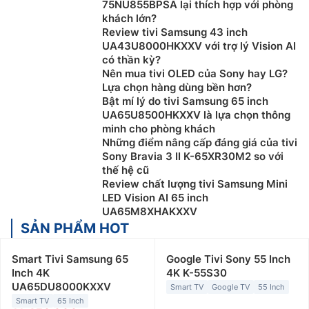
75NU855BPSA lại thích hợp với phòng
khách lớn?
Review tivi Samsung 43 inch
UA43U8000HKXXV với trợ lý Vision AI
có thần kỳ?
Nên mua tivi OLED của Sony hay LG?
Lựa chọn hàng dùng bền hơn?
Bật mí lý do tivi Samsung 65 inch
UA65U8500HKXXV là lựa chọn thông
minh cho phòng khách
Những điểm nâng cấp đáng giá của tivi
Sony Bravia 3 II K-65XR30M2 so với
thế hệ cũ
Review chất lượng tivi Samsung Mini
LED Vision AI 65 inch
UA65M8XHAKXXV
SẢN PHẨM HOT
Smart Tivi Samsung 65
Google Tivi Sony 55 Inch
Inch 4K
4K K-55S30
UA65DU8000KXXV
Smart TV
Google TV
55 Inch
Smart TV
65 Inch