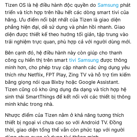
Tizen OS là hệ điều hành độc quyền do
Samsung
phát
triển và tích hợp trên hầu hết các dòng smart tivi của
hãng. Ưu điểm nổi bật nhất của Tizen là giao diện
phẳng hiện đại, dễ sử dụng và phản hồi nhanh. Giao
diện được thiết kế theo hướng tối giản, tập trung vào
trải nghiệm trực quan, phù hợp cả với người dùng mới.
Bên cạnh đó, hệ điều hành này còn giúp cho thanh
công cụ hiển thị trên smart
tivi Samsung
được thông
minh hơn, cho phép truy cập nhanh các ứng dụng yêu
thích như Netflix, FPT Play, Zing TV và hỗ trợ tìm kiếm
bằng giọng nói qua Bixby hoặc Google Assistant.
Tizen cũng có kho ứng dụng đa dạng và tích hợp hệ
sinh thái SmartThings để kết nối với các thiết bị thông
minh khác trong nhà.
Nhược điểm của Tizen nằm ở khả năng tương thích
thiết bị ngoại vi chưa cao so với Android TV. Đồng
thời, giao diện tổng thể vẫn còn phức tạp với người
dùng chưa quen sử dụng tivi thông minh.