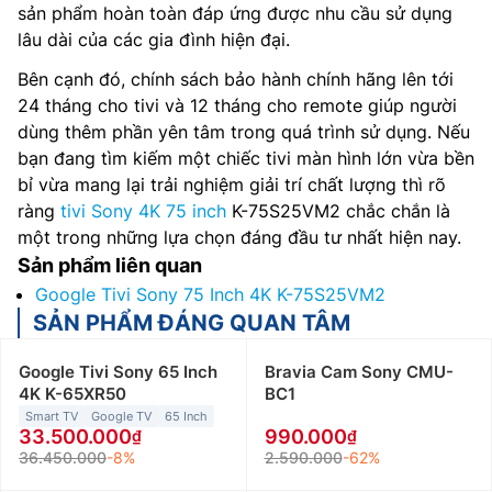
sản phẩm hoàn toàn đáp ứng được nhu cầu sử dụng
lâu dài của các gia đình hiện đại.
Bên cạnh đó, chính sách bảo hành chính hãng lên tới
24 tháng cho tivi và 12 tháng cho remote giúp người
dùng thêm phần yên tâm trong quá trình sử dụng. Nếu
bạn đang tìm kiếm một chiếc tivi màn hình lớn vừa bền
bỉ vừa mang lại trải nghiệm giải trí chất lượng thì rõ
ràng
tivi Sony 4K 75 inch
K-75S25VM2 chắc chắn là
một trong những lựa chọn đáng đầu tư nhất hiện nay.
Sản phẩm liên quan
Google Tivi Sony 75 Inch 4K K-75S25VM2
SẢN PHẨM ĐÁNG QUAN TÂM
Google Tivi Sony 65 Inch
Bravia Cam Sony CMU-
4K K-65XR50
BC1
Smart TV
Google TV
65 Inch
33.500.000
990.000
36.450.000
-8%
2.590.000
-62%