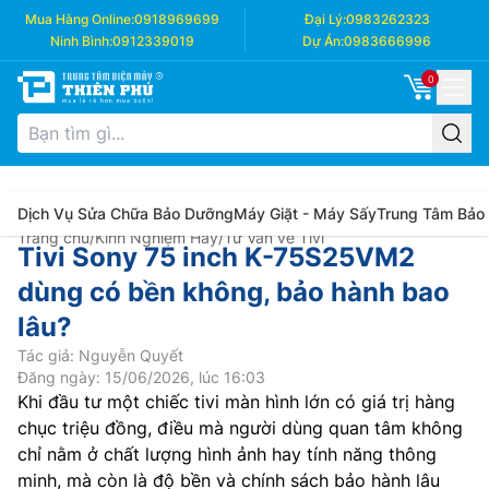
Mua Hàng Online:
0918969699
Đại Lý:
0983262323
Ninh Bình:
0912339019
Dự Án:
0983666996
0
Dịch Vụ Sửa Chữa Bảo Dưỡng
Máy Giặt - Máy Sấy
Trung Tâm Bảo
Trang chủ
/
Kinh Nghiệm Hay
/
Tư Vấn về Tivi
Tivi Sony 75 inch K-75S25VM2
dùng có bền không, bảo hành bao
lâu?
Tác giả: Nguyễn Quyết
Đăng ngày: 15/06/2026, lúc 16:03
Khi đầu tư một chiếc tivi màn hình lớn có giá trị hàng
chục triệu đồng, điều mà người dùng quan tâm không
chỉ nằm ở chất lượng hình ảnh hay tính năng thông
minh, mà còn là độ bền và chính sách bảo hành lâu