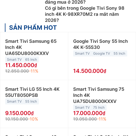
đáng mua ở 2026?
Có gì bên trong Google Tivi Sony 98
inch 4K K-98XR70M2 ra mắt năm
2026?
SẢN PHẨM HOT
Smart Tivi Samsung 65
Google Tivi Sony 55 Inch
Inch 4K
4K K-55S30
UA65DU8000KXXV
Smart TV
Google TV
55 Inch
Smart TV
65 Inch
11.450.000
14.500.000
12.850.000
-11%
Smart Tivi LG 55 Inch 4K
Smart Tivi Samsung 75
55UT8050PSB
Inch 4K
UA75DU8000KXXV
Smart TV
55 Inch
Smart TV
75 Inch
9.150.000
17.000.000
10.150.000
-10%
19.050.000
-11%