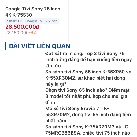
Google Tivi Sony 75 Inch
4K K-75S30
Smart TV
Google TV
75 Inch
26.500.000
28.150.000
-6%
BÀI VIẾT LIÊN QUAN
Đắt xắt ra miếng: Top 3 tivi Sony 75
inch xứng đáng để bạn xuống tiền ngay
lập tức
So sánh tivi Sony 55 inch K-55XR50 và
K-55XR30M2, sự khác biệt hai dòng
này là gì?
Chọn tivi Sony 65 inch nào? Điểm mặt
3 model tốt nhất phù hợp cho mọi gia
đình
Mổ xẻ tivi Sony Bravia 7 II K-
55XR70M2, dòng tivi 55 inch đáng tiền
nhất năm
So sánh tivi Sony K-75XR70M2 và LG
75MRGB86BSA, chiếc tivi 75 inch nào