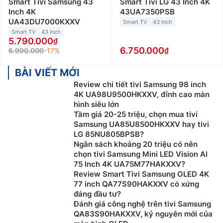
Smart Tivi Samsung 43
Smart Tivi LG 43 Inch 4K
Inch 4K
43UA7350PSB
UA43DU7000KXXV
Smart TV
43 Inch
Smart TV
43 Inch
5.790.000
6.750.000
6.990.000
-17%
BÀI VIẾT MỚI
Review chi tiết tivi Samsung 98 inch
4K UA98U9500HKXXV, đỉnh cao màn
hình siêu lớn
Tầm giá 20-25 triệu, chọn mua tivi
Samsung UA85U8500HKXXV hay tivi
LG 85NU805BPSB?
Ngân sách khoảng 20 triệu có nên
chọn tivi Samsung Mini LED Vision AI
75 Inch 4K UA75M77HAKXXV?
Review Smart Tivi Samsung OLED 4K
77 inch QA77S90HAKXXV có xứng
đáng đầu tư?
Đánh giá công nghệ trên tivi Samsung
QA83S90HAKXXV, kỷ nguyên mới của