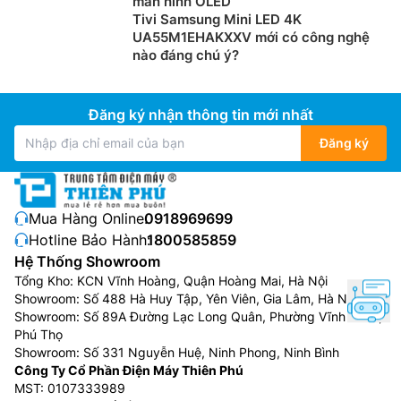
màn hình OLED
Tivi Samsung Mini LED 4K
UA55M1EHAKXXV mới có công nghệ
nào đáng chú ý?
Đăng ký nhận thông tin mới nhất
Đăng ký
Mua Hàng Online:
0918969699
Hotline Bảo Hành:
1800585859
Hệ Thống Showroom
Tổng Kho: KCN Vĩnh Hoàng, Quận Hoàng Mai, Hà Nội
Showroom: Số 488 Hà Huy Tập, Yên Viên, Gia Lâm, Hà Nội
Showroom: Số 89A Đường Lạc Long Quân, Phường Vĩnh Phúc,
Phú Thọ
Showroom: Số 331 Nguyễn Huệ, Ninh Phong, Ninh Bình
Công Ty Cổ Phần Điện Máy Thiên Phú
MST: 0107333989